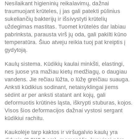
Nesilaikant higieninių reikalavimų, dažnai
traumuojant krūteles,
į
jas gali patekti pūlinius
sukeliančių bakterijų ir išsivystyti krūtelių
uždegimas mastitas. Tuomet krūtelės dar labiau
pabrinksta, parausta virš jų oda, gali pakilti kūno
temperatūra. Šiuo atveju reikia tuoj pat kreiptis į
gydytoją.
Kaulų sistema. Kūdikių kaulai minkšti, elastingi,
nes juose yra mažiau kietų medžiagų, o daugiau
vandens. Jie rečiau lūžta, o lūžę greičiau suauga.
Anksti kūdikius sodinant, netaisyklingai jiems
sėdint ar per anksti statant ant kojų, gali
deformuotis krūtinės ląsta, iškrypti stuburas, kojos.
Visos šios deformacijos dažnai vystosi sergant
kūdikiui rachitu.
Kaukolėje tarp kaktos ir viršugalvio kaulų yra