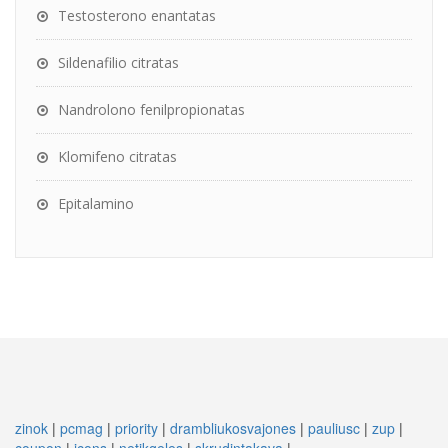
Testosterono enantatas
Sildenafilio citratas
Nandrolono fenilpropionatas
Klomifeno citratas
Epitalamino
zinok
|
pcmag
|
priority
|
drambliukosvajones
|
pauliusc
|
zup
|
coupon
|
icons
|
netikgeles
|
skrudintakava
|