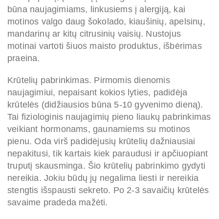
būna naujagimiams, linkusiems į alergiją, kai
motinos valgo daug šokolado, kiaušinių, apelsinų,
mandarinų ar kitų citrusinių vaisių. Nustojus
motinai vartoti šiuos maisto produktus, išbėrimas
praeina.
Krūtelių pabrinkimas. Pirmomis dienomis
naujagimiui, nepaisant kokios lyties, padidėja
krūtelės (didžiausios būna 5-10 gyvenimo dieną).
Tai fiziologinis naujagimių pieno liaukų pabrinkimas
veikiant hormonams, gaunamiems su motinos
pienu. Oda virš padidėjusių krūtelių dažniausiai
nepakitusi, tik kartais kiek paraudusi ir apčiuopiant
truputį skausminga. Šio krūtelių pabrinkimo gydyti
nereikia. Jokiu būdų jų negalima liesti ir nereikia
stengtis išspausti sekreto. Po 2-3 savaičių krūtelės
savaime pradeda mažėti.