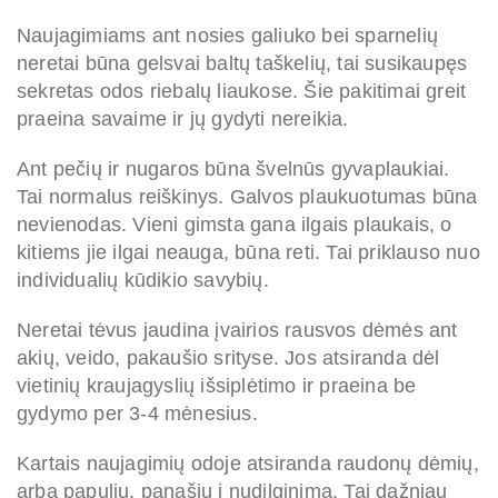
Naujagimiams ant nosies galiuko bei sparnelių
neretai būna gelsvai baltų taškelių, tai susikaupęs
sekretas odos riebalų liaukose. Šie pakitimai greit
praeina savaime ir jų gydyti nereikia.
Ant pečių ir nugaros būna švelnūs gyvaplaukiai.
Tai normalus reiškinys. Galvos plaukuotumas būna
nevienodas. Vieni gimsta gana ilgais plaukais, o
kitiems jie ilgai neauga, būna reti. Tai priklauso nuo
individualių kūdikio savybių.
Neretai tėvus jaudina įvairios rausvos
dėmės a
nt
akių, veido, pakaušio srityse. Jos atsiranda dėl
vietinių kraujagyslių išsiplėtimo ir praeina be
gydymo per 3-4 mėnesius.
Kartais naujagimių odoje atsiranda raudonų dėmių,
arba papulių, panašių į nudilginimą. Tai dažniau