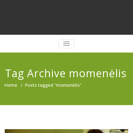
PERJUNGTI
NAVIGACIJĄ
Tag Archive momenėlis
Home
/
Posts tagged "momenėlis"