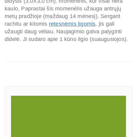
didysis (3,0X3,0 cm). momenėlis, kur visai nėra
kaulo. Paprastai šis momenėlis užauga antrųjų
metų pradžioje (maždaug 14 mėnesį). Sergant
rachitu ar kitomis
retesnėmis ligomis
, jis gali
užaugti daug vėliau. Naujagimio galva palyginti
didelė. Ji sudaro apie 1 kūno ilgio (suaugusiojos).