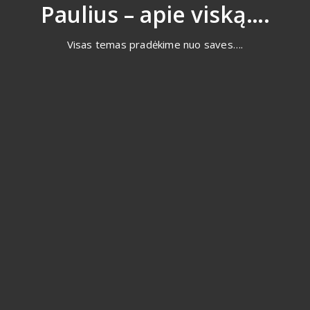
Eiti
Paulius – apie viską….
prie
turinio
Visas temas pradėkime nuo saves….