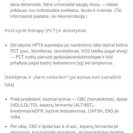
deca‑decanoate. Nėra universaliai saugių dozių — viskas
priklauso nuo individualios sveikatos, dozės ir trukmės. (Tai
informacinė pastaba, ne rekomendacija.)
Post‑cycle therapy (PCT) ir atstatymas
Dėl stiprios HPTA supresijos po nandrolono ciklo dažnai būtina
PCT (pvz., klomifenas, tamoksifenas, hCG taktika pagal atvejį)
— PCT turėtų planuoti gydytojas/endokrinologas ir būti
pritaikyta pagal bazinį testosterono lygį bei simptomus.
Stebėjimas ir „harm reduction“ (jei asmuo nori sumažinti
žalą)
Prieš pradedant: baziniai tyrimai — CBC (hematokritas), lipidai
(HDL/LDL/TG), kepenų fermentai (ALT/AST),
kreatininas/eGFR, bazinis testosteronas, LH/FSH, EKG jei
rizika.
Per ciklą: CBC ir lipidai kas 4–8 sav., kepenų fermentai jei
simptomai, kraujospūdis reguliariai. Jei hematokritas ženkliai