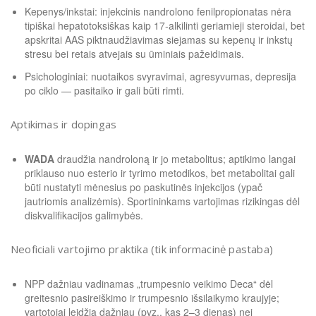
Kepenys/inkstai: injekcinis nandrolono fenilpropionatas nėra
tipiškai hepatotoksiškas kaip 17‑alkilinti geriamieji steroidai, bet
apskritai AAS piktnaudžiavimas siejamas su kepenų ir inkstų
stresu bei retais atvejais su ūminiais pažeidimais.
Psichologiniai: nuotaikos svyravimai, agresyvumas, depresija
po ciklo — pasitaiko ir gali būti rimti.
Aptikimas ir dopingas
WADA
draudžia nandroloną ir jo metabolitus; aptikimo langai
priklauso nuo esterio ir tyrimo metodikos, bet metabolitai gali
būti nustatyti mėnesius po paskutinės injekcijos (ypač
jautriomis analizėmis). Sportininkams vartojimas rizikingas dėl
diskvalifikacijos galimybės.
Neoficiali vartojimo praktika (tik informacinė pastaba)
NPP dažniau vadinamas „trumpesnio veikimo Deca“ dėl
greitesnio pasireiškimo ir trumpesnio išsilaikymo kraujyje;
vartotojai leidžia dažniau (pvz., kas 2–3 dienas) nei