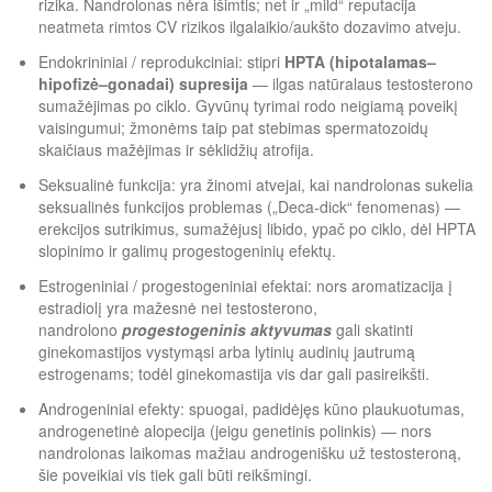
rizika. Nandrolonas nėra išimtis; net ir „mild“ reputacija
neatmeta rimtos CV rizikos ilgalaikio/aukšto dozavimo atveju.
Endokrininiai / reprodukciniai: stipri
HPTA (hipotalamas–
hipofizė–gonadai) supresija
— ilgas natūralaus testosterono
sumažėjimas po ciklo. Gyvūnų tyrimai rodo neigiamą poveikį
vaisingumui; žmonėms taip pat stebimas spermatozoidų
skaičiaus mažėjimas ir sėklidžių atrofija.
Seksualinė funkcija: yra žinomi atvejai, kai nandrolonas sukelia
seksualinės funkcijos problemas („Deca‑dick“ fenomenas) —
erekcijos sutrikimus, sumažėjusį libido, ypač po ciklo, dėl HPTA
slopinimo ir galimų progestogeninių efektų.
Estrogeniniai / progestogeniniai efektai: nors aromatizacija į
estradiolį yra mažesnė nei testosterono,
nandrolono
progestogeninis aktyvumas
gali skatinti
ginekomastijos vystymąsi arba lytinių audinių jautrumą
estrogenams; todėl ginekomastija vis dar gali pasireikšti.
Androgeniniai efekty: spuogai, padidėjęs kūno plaukuotumas,
androgenetinė alopecija (jeigu genetinis polinkis) — nors
nandrolonas laikomas mažiau androgenišku už testosteroną,
šie poveikiai vis tiek gali būti reikšmingi.