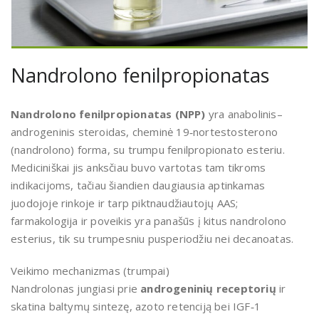
Nandrolono fenilpropionatas
Nandrolono fenilpropionatas (NPP)
yra anabolinis–
androgeninis steroidas, cheminė 19‑nortestosterono
(nandrolono) forma, su trumpu fenilpropionato esteriu.
Mediciniškai jis anksčiau buvo vartotas tam tikroms
indikacijoms, tačiau šiandien daugiausia aptinkamas
juodojoje rinkoje ir tarp piktnaudžiautojų AAS;
farmakologija ir poveikis yra panašūs į kitus nandrolono
esterius, tik su trumpesniu pusperiodžiu nei decanoatas.
Veikimo mechanizmas (trumpai)
Nandrolonas jungiasi prie
androgeninių receptorių
ir
skatina baltymų sintezę, azoto retenciją bei IGF‑1