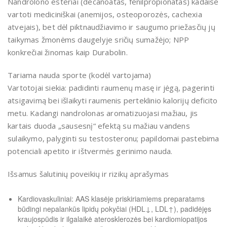
Nandrolono esteriai (decanoatas, fenilpropionatas) kadaise
vartoti mediciniškai (anemijos, osteoporozės, cachexia
atvejais), bet dėl piktnaudžiavimo ir saugumo priežasčių jų
taikymas žmonėms daugelyje sričių sumažėjo; NPP
konkrečiai žinomas kaip Durabolin.
Tariama nauda sporte (kodėl vartojama)
Vartotojai siekia: padidinti raumenų masę ir jėgą, pagerinti
atsigavimą bei išlaikyti raumenis perteklinio kalorijų deficito
metu. Kadangi nandrolonas aromatizuojasi mažiau, jis
kartais duoda „sausesnį“ efektą su mažiau vandens
sulaikymo, palyginti su testosteronu; papildomai pastebima
potenciali apetito ir ištvermės gerinimo nauda.
Išsamus šalutinių poveikių ir rizikų aprašymas
Kardiovaskuliniai: AAS klasėje priskiriamiems preparatams
būdingi nepalankūs lipidų pokyčiai (HDL↓, LDL↑), padidėjęs
kraujospūdis ir ilgalaikė aterosklerozės bei kardiomiopatijos