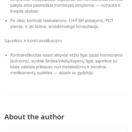
pakyla arba pasireiškia trombozės simptomai — nutraukti ir
kreiptis skubiai.
Po ciklo: kontrolė testosterono, LH/FSH atstatymo; PCT
planas, ir, jei būtina, endokrinologo konsultacija.
Sąveikos ir kontraindikacijos
Kontraindikuotas esant aktyviai vėžio ligai (ypač hormonams
jautrioms), sunkiai širdies/inkstų/kepenų ligai; sąveikos su
kitais vaistais priklauso nuo metabolizmo ir bendros
medikamentų sudėties — aptark su gydytoju.
About the author