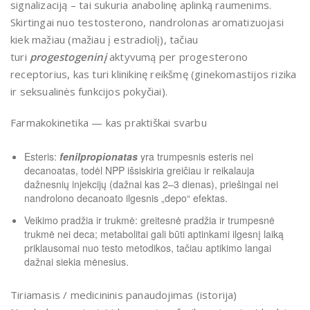
signalizaciją – tai sukuria anabolinę aplinką raumenims.
Skirtingai nuo testosterono, nandrolonas aromatizuojasi
kiek mažiau (mažiau į estradiolį), tačiau
turi
progestogeninį
aktyvumą per progesterono
receptorius, kas turi klinikinę reikšmę (ginekomastijos rizika
ir seksualinės funkcijos pokyčiai).
Farmakokinetika — kas praktiškai svarbu
Esteris:
fenilpropionatas
yra trumpesnis esteris nei
decanoatas, todėl NPP išsiskiria greičiau ir reikalauja
dažnesnių injekcijų (dažnai kas 2–3 dienas), priešingai nei
nandrolono decanoato ilgesnis „depo“ efektas.
Veikimo pradžia ir trukmė: greitesnė pradžia ir trumpesnė
trukmė nei deca; metabolitai gali būti aptinkami ilgesnį laiką
priklausomai nuo testo metodikos, tačiau aptikimo langai
dažnai siekia mėnesius.
Tiriamasis / medicininis panaudojimas (istorija)