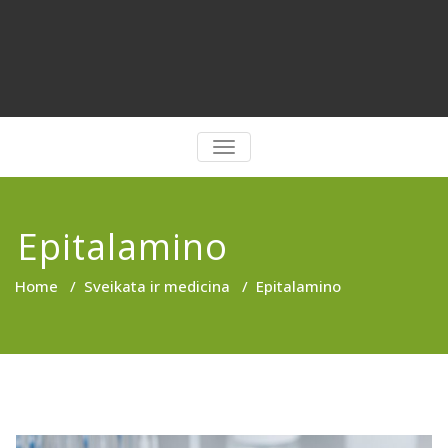
PERJUNGTI
NAVIGACIJĄ
Epitalamino
Home
/
Sveikata ir medicina
/
Epitalamino