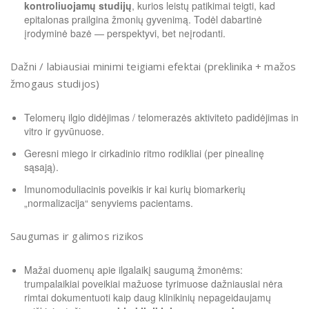
kontroliuojamų studijų
, kurios leistų patikimai teigti, kad
epitalonas prailgina žmonių gyvenimą. Todėl dabartinė
įrodyminė bazė — perspektyvi, bet neįrodanti.
Dažni / labiausiai minimi teigiami efektai (preklinika + mažos
žmogaus studijos)
Telomerų ilgio didėjimas / telomerazės aktiviteto padidėjimas in
vitro ir gyvūnuose.
Geresni miego ir cirkadinio ritmo rodikliai (per pinealinę
sąsają).
Imunomoduliacinis poveikis ir kai kurių biomarkerių
„normalizacija“ senyviems pacientams.
Saugumas ir galimos rizikos
Mažai duomenų apie ilgalaikį saugumą žmonėms:
trumpalaikiai poveikiai mažuose tyrimuose dažniausiai nėra
rimtai dokumentuoti kaip daug klinikinių nepageidaujamų