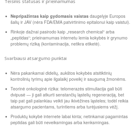
Teisinis statusas ir prieinamumas
Nepripažintas kaip gydomasis vaistas
daugelyje Europos
šalių ir JAV (nėra FDA/EMA patvirtinimo epitalonui kaip vaistui).
Rinkoje dažnai pasirodo kaip „research chemical“ arba
„peptidas“; prieinamumas internetu lemia kokybės ir grynumo
problemų riziką (kontaminacija, netikra etiketė).
Svarbiausi atsargumo punktai
Nėra pakankamai didelių, aukštos kokybės atsitiktinių
kontrolinių tyrimų apie ilgalaikį poveikį ir saugumą žmonėms.
Teorinė onkologinė rizika: telomerazės stimuliacija gali būti
dvipusė — ji gali atkurti senstančių ląstelių regeneraciją, bet
taip pat gali palankiau veikti jau ikivėžines ląsteles; todėl reikia
atsargumo pacientams, turintiems arba turėjusiems vėžį.
Produktų kokybė internete labai kinta; netinkamai pagamintas
peptidas gali būti neveiksmingas arba kenksmingas.