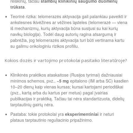
reiškinių, tačiau
stambių klinikinių saugumo duomenų
trūksta
.
Teorinė rizika: telomerazės aktyvacija gali palankiau paveikti ir
ankstesnes ikivėžines ar vėžines ląsteles (telomerazė — viena
iš mechanizmų, kurių aktyvacija būna susijusi su kai kurių
navikų biologija). Todėl daug autorių ragina atsargumą ir
pabrėžia, jog telomerazės aktyvacija turi būti vertinama kartu
su galimu onkologiniu rizikos profiliu.
Kokios dozės ir vartojimo protokolai pasitaiko literatūroje?
Klinikinės praktikos ataskaitose (Rusijos tyrimai) dažniausiai
minimos schemos, pvz.,
~5 mg
epitalono (IM arba SC) kasdien
10–20 dienų kaip vienas kursas; kursai kartojami periodiškai
(pvz., kartą arba du kartus per metus) pagal įvairias
publikacijas ir praktiką. Tačiau tai nėra standartizuota, didelių
tarptautinių gairių nėra.
Pastaba: tokie protokolai yra
eksperimentiniai
ir neturi
plataus tarptautinio reguliacinio pripažinimo.