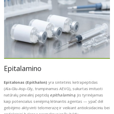
Epitalamino
Epitalonas (Epithalon)
yra sintetinis ketrapeptidas
(Ala‑Glu‑Asp‑Gly, trumpinamas AEVG), sukurtas imituoti
natūralų pinealinį peptidą
epithalaminą
. Jis tyrinėjamas
kaip potencialus senėjimą lėtinantis agentas — ypač dėl
gebėjimo aktyvinti telomerazę ir veikiant antioksidaciniu bei
endokrininį balansą normalizuojančiu būdu.