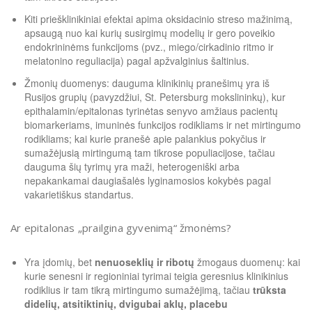
Kiti priešklinikiniai efektai apima oksidacinio streso mažinimą,
apsaugą nuo kai kurių susirgimų modelių ir gero poveikio
endokrininėms funkcijoms (pvz., miego/cirkadinio ritmo ir
melatonino reguliacija) pagal apžvalginius šaltinius.
Žmonių duomenys: dauguma klinikinių pranešimų yra iš
Rusijos grupių (pavyzdžiui, St. Petersburg mokslininkų), kur
epithalamin/epitalonas tyrinėtas senyvo amžiaus pacientų
biomarkeriams, imuninės funkcijos rodikliams ir net mirtingumo
rodikliams; kai kurie pranešė apie palankius pokyčius ir
sumažėjusią mirtingumą tam tikrose populiacijose, tačiau
dauguma šių tyrimų yra maži, heterogeniški arba
nepakankamai daugiašalės lyginamosios kokybės pagal
vakarietiškus standartus.
Ar epitalonas „prailgina gyvenimą“ žmonėms?
Yra įdomių, bet
nenuoseklių ir ribotų
žmogaus duomenų: kai
kurie senesni ir regioniniai tyrimai teigia geresnius klinikinius
rodiklius ir tam tikrą mirtingumo sumažėjimą, tačiau
trūksta
didelių, atsitiktinių, dvigubai aklų, placebu