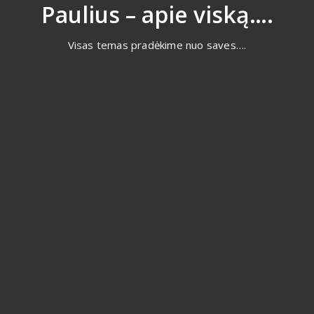
Eiti
Paulius – apie viską….
prie
turinio
Visas temas pradėkime nuo saves….