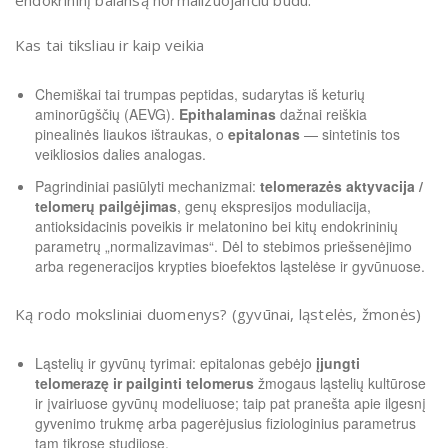
Kas tai tiksliau ir kaip veikia
Chemiškai tai trumpas peptidas, sudarytas iš keturių
aminorūgščių (AEVG).
Epithalaminas
dažnai reiškia
pinealinės liaukos ištraukas, o
epitalonas
— sintetinis tos
veikliosios dalies analogas.
Pagrindiniai pasiūlyti mechanizmai:
telomerazės aktyvacija /
telomerų pailgėjimas
, genų ekspresijos moduliacija,
antioksidacinis poveikis ir melatonino bei kitų endokrininių
parametrų „normalizavimas“. Dėl to stebimos priešsenėjimo
arba regeneracijos krypties bioefektos ląstelėse ir gyvūnuose.
Ką rodo moksliniai duomenys? (gyvūnai, ląstelės, žmonės)
Ląstelių ir gyvūnų tyrimai: epitalonas gebėjo
įjungti
telomerazę ir pailginti telomerus
žmogaus ląstelių kultūrose
ir įvairiuose gyvūnų modeliuose; taip pat pranešta apie ilgesnį
gyvenimo trukmę arba pagerėjusius fiziologinius parametrus
tam tikrose studijose.