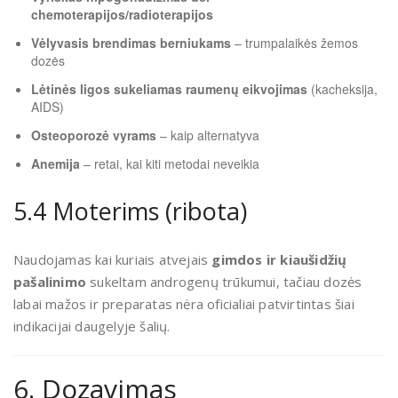
chemoterapijos/radioterapijos
Vėlyvasis brendimas berniukams
– trumpalaikės žemos
dozės
Lėtinės ligos sukeliamas raumenų eikvojimas
(kacheksija,
AIDS)
Osteoporozė vyrams
– kaip alternatyva
Anemija
– retai, kai kiti metodai neveikia
5.4 Moterims (ribota)
Naudojamas kai kuriais atvejais
gimdos ir kiaušidžių
pašalinimo
sukeltam androgenų trūkumui, tačiau dozės
labai mažos ir preparatas nėra oficialiai patvirtintas šiai
indikacijai daugelyje šalių.
6. Dozavimas