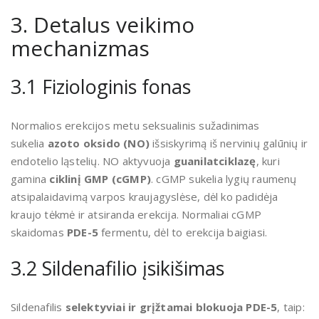
3. Detalus veikimo
mechanizmas
3.1 Fiziologinis fonas
Normalios erekcijos metu seksualinis sužadinimas
sukelia
azoto oksido (NO)
išsiskyrimą iš nervinių galūnių ir
endotelio ląstelių. NO aktyvuoja
guanilatciklazę
, kuri
gamina
ciklinį GMP (cGMP)
. cGMP sukelia lygių raumenų
atsipalaidavimą varpos kraujagyslėse, dėl ko padidėja
kraujo tėkmė ir atsiranda erekcija. Normaliai cGMP
skaidomas
PDE-5
fermentu, dėl to erekcija baigiasi.
3.2 Sildenafilio įsikišimas
Sildenafilis
selektyviai ir grįžtamai blokuoja PDE-5
, taip: