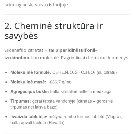
sėkmingiausių vaistų istorijoje.
2. Cheminė struktūra ir
savybės
Sildenafilio citratas – tai
piperidinilsulfonil-
izokinolino
tipo molekulė. Pagrindiniai cheminiai duomenys:
Molekulinė formulė:
C₂₂H₃₀N₆O₄S · C₆H₈O₇ (su citratu)
Molekulinė masė:
~666,7 g/mol
Agregacijos būklė:
balta kristalinė miltelių medžiaga
Tirpumas:
gerai tirpsta vandenyje (citratas – geresnis
tirpumas nei laisva bazė)
Išvaizda tabletėje:
mėlyna rombo formos tabletė (Viagra),
balta apvali tabletė (Revatio)