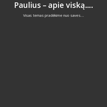
Eiti
Paulius – apie viską….
prie
turinio
Visas temas pradėkime nuo saves….