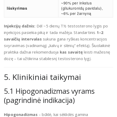
~90% per inkstus
Išskyrimas
(gliukuronidų pavidalu),
~6% per žarnyną
Injekcijų dažnis:
Dėl ~5 dienų T½ testosterono lygis po
injekcijos pasiekia piką ir tada mažėja. Standartinis
1–2
savaičių intervalas
sukuria gana ryškias koncentracijos
svyravimas (vadinamąjį „kalvų ir slėnių” efektą). Šiuolaikinė
praktika dažnai rekomenduoja
kas savaitę
leisti mažesnę
dozę – tai užtikrina stabilesnį testosterono lygį.
5. Klinikiniai taikymai
5.1 Hipogonadizmas vyrams
(pagrindinė indikacija)
Hipogonadizmas
– būklė, kai sėklidės gamina