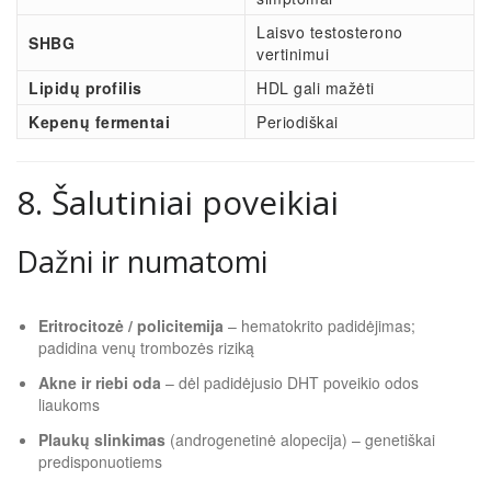
Laisvo testosterono
SHBG
vertinimui
Lipidų profilis
HDL gali mažėti
Kepenų fermentai
Periodiškai
8. Šalutiniai poveikiai
Dažni ir numatomi
Eritrocitozė / policitemija
– hematokrito padidėjimas;
padidina venų trombozės riziką
Akne ir riebi oda
– dėl padidėjusio DHT poveikio odos
liaukoms
Plaukų slinkimas
(androgenetinė alopecija) – genetiškai
predisponuotiems