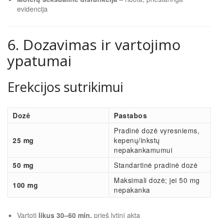
evidencija
6. Dozavimas ir vartojimo
ypatumai
Erekcijos sutrikimui
Dozė
Pastabos
Pradinė dozė vyresniems,
25 mg
kepenų/inkstų
nepakankamumui
50 mg
Standartinė pradinė dozė
Maksimali dozė; jei 50 mg
100 mg
nepakanka
Vartoti
likus 30–60 min.
prieš lytinį aktą