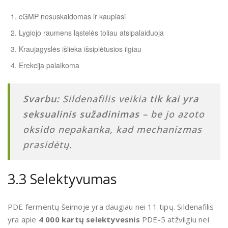
cGMP nesuskaidomas ir kaupiasi
Lygiojo raumens ląstelės toliau atsipalaiduoja
Kraujagyslės išlieka išsiplėtusios ilgiau
Erekcija palaikoma
Svarbu:
Sildenafilis veikia
tik kai yra
seksualinis sužadinimas
– be jo azoto
oksido nepakanka, kad mechanizmas
prasidėtų.
3.3 Selektyvumas
PDE fermentų šeimoje yra daugiau nei 11 tipų. Sildenafilis
yra apie
4 000 kartų selektyvesnis
PDE-5 atžvilgiu nei