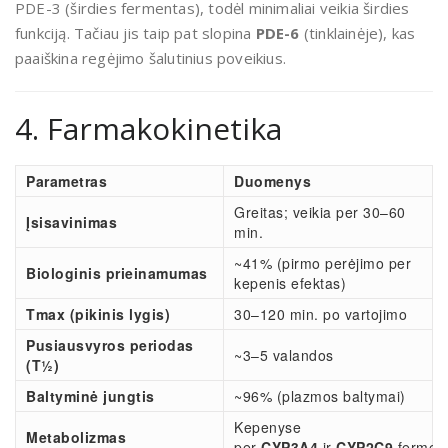
PDE-3 (širdies fermentas), todėl minimaliai veikia širdies
funkciją. Tačiau jis taip pat slopina
PDE-6
(tinklainėje), kas
paaiškina regėjimo šalutinius poveikius.
4. Farmakokinetika
Parametras
Duomenys
Greitas; veikia per 30–60
Įsisavinimas
min.
~41% (pirmo perėjimo per
Biologinis prieinamumas
kepenis efektas)
Tmax (pikinis lygis)
30–120 min. po vartojimo
Pusiausvyros periodas
~3–5 valandos
(T½)
Baltyminė jungtis
~96% (plazmos baltymai)
Kepenyse
Metabolizmas
per
CYP3A4
ir
CYP2C9
fermen