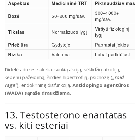
Aspektas
Medicininė TRT
Piktnaudžiavimas
300–1000+
Dozė
50–200 mg/sav.
mg/sav.
Viršyti fiziologinį
Tikslas
Normalizuoti lygį
lygį
Priežiūra
Gydytojo
Paprastai jokios
Rizika
Valdoma
Labai padidėjusi
Didelės dozės sukelia: sunkią akciją, sėklidžių atrofiją,
kepenų pažeidimą, širdies hipertrofiją, psichozę (
„roid
rage”
), endokrininę disfunkciją.
Antidopingo agentūros
(WADA) sąraše draudžiama.
13. Testosterono enantatas
vs. kiti esteriai