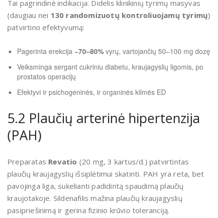
Tai pagrindinė indikacija. Didelis klinikinių tyrimų masyvas
(daugiau nei
130 randomizuotų kontroliuojamų tyrimų
)
patvirtino efektyvumą:
Pagerinta erekcija
~70–80%
vyrų, vartojančių 50–100 mg dozę
Veiksminga sergant cukriniu diabetu, kraujagyslių ligomis, po
prostatos operacijų
Efektyvi ir psichogeninės, ir organinės kilmės ED
5.2 Plaučių arterinė hipertenzija
(PAH)
Preparatas
Revatio
(20 mg, 3 kartus/d.) patvirtintas
plaučių kraujagyslių išsiplėtimui skatinti. PAH yra reta, bet
pavojinga liga, sukelianti padidintą spaudimą plaučių
kraujotakoje. Sildenafilis mažina plaučių kraujagyslių
pasipriešinimą ir gerina fizinio krūvio toleranciją.