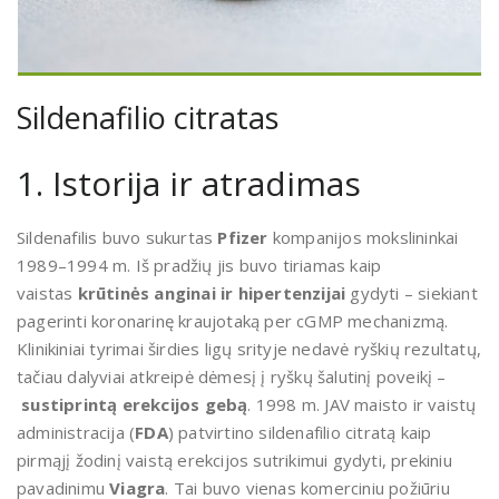
Sildenafilio citratas
1. Istorija ir atradimas
Sildenafilis buvo sukurtas
Pfizer
kompanijos mokslininkai
1989–1994 m. Iš pradžių jis buvo tiriamas kaip
vaistas
krūtinės anginai ir hipertenzijai
gydyti – siekiant
pagerinti koronarinę kraujotaką per cGMP mechanizmą.
Klinikiniai tyrimai širdies ligų srityje nedavė ryškių rezultatų,
tačiau dalyviai atkreipė dėmesį į ryškų šalutinį poveikį –
sustiprintą erekcijos gebą
. 1998 m. JAV maisto ir vaistų
administracija (
FDA
) patvirtino sildenafilio citratą kaip
pirmąjį žodinį vaistą erekcijos sutrikimui gydyti, prekiniu
pavadinimu
Viagra
. Tai buvo vienas komerciniu požiūriu