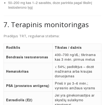
50–200 mg kas 1–2 savaitės, doze parinkta pagal tikslinį
testosterono lygį
7. Terapinis monitoringas
Pradėjus TRT, reguliariai stebima:
Rodiklis
Tikslas / dažnis
400–700 ng/dL; tikrinama
Bendrasis testosteronas
kas 3 mėn. pirmus metus
< 54%; padidėjus – dozė
Hematokritas
mažinama arba kraujas
donuojamas
Prieš ir po 3–6 mėn.;
PSA (prostatos antigeną)
vyresnio amžiaus vyrams
Jei yra ginekomastijos ar
Estradiolis (E2)
skysčių sulaikymo
simptomai