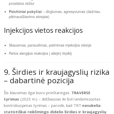
prostatos vėžiui
Psichiniai pokyčiai
– dirglumas, agresyvumas (dažniau
piktnaudžiavimo atvejais)
Injekcijos vietos reakcijos
Skausmas, paraudimas, patinimas injekcijos vietoje
Retos alergijos reakcijos į aliejinį tirpiklį
9. Širdies ir kraujagyslių rizika
– dabartinė pozicija
Šis klausimas ilgai buvo prieštaringas.
TRAVERSE
tyrimas
(2023 m.) – didžiausias iki šiol randomizuotas
kontroliuojamas tyrimas – parodė, kad TRT
nesukelia
statistiškai reikšmingo didelio širdies ir kraujagyslių