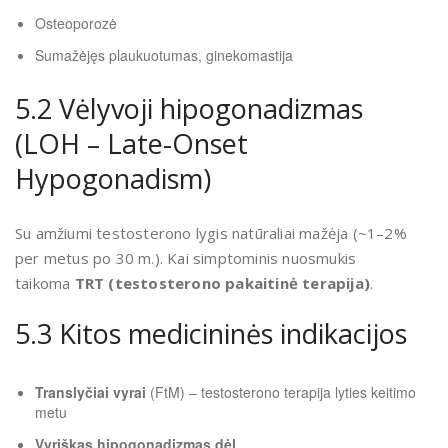
Osteoporozė
Sumažėjęs plaukuotumas, ginekomastija
5.2 Vėlyvoji hipogonadizmas
(LOH – Late-Onset
Hypogonadism)
Su amžiumi testosterono lygis natūraliai mažėja (~1–2%
per metus po 30 m.). Kai simptominis nuosmukis
taikoma
TRT (testosterono pakaitinė terapija)
.
5.3 Kitos medicininės indikacijos
Translyčiai vyrai
(FtM) – testosterono terapija lyties keitimo
metu
Vyriškas hipogonadizmas dėl