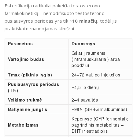
Esterifikacija radikaliai pakeičia testosterono
farmakokinetiką – nemodifikuoto testosterono
pusiausvyros periodas yra tik
~10 minučių
, todėl jis
praktiškai nenaudojamas kliniškai.
Parametras
Duomenys
Giliai į raumenis
Vartojimo būdas
(intramuskuliariai) arba
poodžiui
Tmax (pikinis lygis)
24–72 val. po injekcijos
Pusiausvyros periodas
~4,5–5 dienų
(T½)
Veikimo trukmė
2–4 savaitės
Baltyminė jungtis
~98% (SHBG ir albuminas)
Kepenyse (CYP fermentai);
Metabolizmas
pagrindinis metabolitas –
DHT ir estradiolis