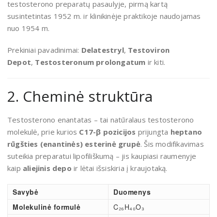
testosterono preparatų pasaulyje, pirmą kartą
susintetintas 1952 m. ir klinikinėje praktikoje naudojamas
nuo 1954 m.
Prekiniai pavadinimai:
Delatestryl
,
Testoviron
Depot
,
Testosteronum prolongatum
ir kiti.
2. Cheminė struktūra
Testosterono enantatas – tai natūralaus testosterono
molekulė, prie kurios
C17-β pozicijos
prijungta
heptano
rūgšties (enantinės) esterinė grupė
. Šis modifikavimas
suteikia preparatui lipofiliškumą – jis kaupiasi raumenyje
kaip
aliejinis depo
ir lėtai išsiskiria į kraujotaką.
Savybė
Duomenys
Molekulinė formulė
C₂₆H₄₀O₃