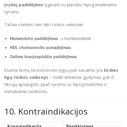
įvykių padidėjimo
lyginant su placebu hipogonadiniams
vyrams.
Tačiau stebimi tam tikri rizikos veiksniai:
Hematokrito padidėjimas
→ tromboembolis
HDL cholesterolio sumažėjimas
Galima kraujospūdžio padidėjimas
Esama žemų testosterono lygių pati savaime yra
širdies
ligų rizikos veiksnys
– todėl tinkamas gydymas gali iš
tikrųjų apsaugoti, ypač vyrams su hipogonadizmu ir
metaboliniu sindromu.
10. Kontraindikacijos
Kontraindikacija
Paaiškinimas