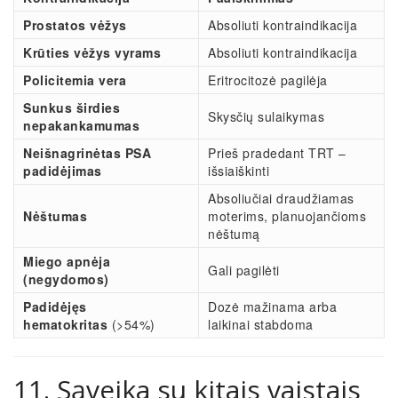
Prostatos vėžys
Absoliuti kontraindikacija
Krūties vėžys vyrams
Absoliuti kontraindikacija
Policitemia vera
Eritrocitozė pagilėja
Sunkus širdies
Skysčių sulaikymas
nepakankamumas
Neišnagrinėtas PSA
Prieš pradedant TRT –
padidėjimas
išsiaiškinti
Absoliučiai draudžiamas
Nėštumas
moterims, planuojančioms
nėštumą
Miego apnėja
Gali pagilėti
(negydomos)
Padidėjęs
Dozė mažinama arba
hematokritas
(>54%)
laikinai stabdoma
11. Sąveika su kitais vaistais