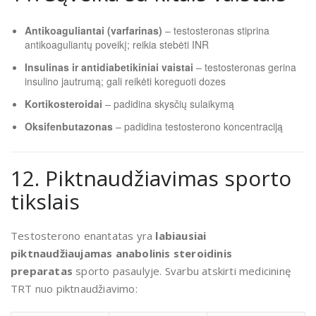
Antikoaguliantai (varfarinas)
– testosteronas stiprina
antikoaguliantų poveikį; reikia stebėti INR
Insulinas ir antidiabetikiniai vaistai
– testosteronas gerina
insulino jautrumą; gali reikėti koreguoti dozes
Kortikosteroidai
– padidina skysčių sulaikymą
Oksifenbutazonas
– padidina testosterono koncentraciją
12. Piktnaudžiavimas sporto
tikslais
Testosterono enantatas yra
labiausiai
piktnaudžiaujamas anabolinis steroidinis
preparatas
sporto pasaulyje. Svarbu atskirti medicininę
TRT nuo piktnaudžiavimo: