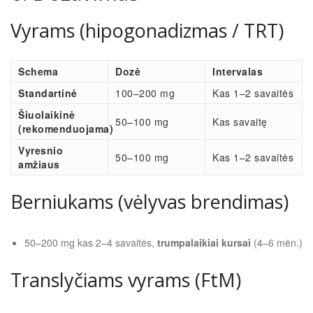
Vyrams (hipogonadizmas / TRT)
Schema
Dozė
Intervalas
Standartinė
100–200 mg
Kas 1–2 savaitės
Šiuolaikinė
50–100 mg
Kas savaitę
(rekomenduojama)
Vyresnio
50–100 mg
Kas 1–2 savaitės
amžiaus
Berniukams (vėlyvas brendimas)
50–200 mg kas 2–4 savaitės,
trumpalaikiai kursai
(4–6 mėn.)
Translyčiams vyrams (FtM)