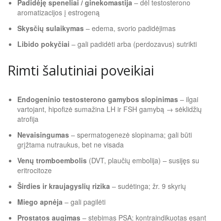
Padidėję speneliai / ginekomastija
– dėl testosterono
aromatizacijos į estrogeną
Skysčių sulaikymas
– edema, svorio padidėjimas
Libido pokyčiai
– gali padidėti arba (perdozavus) sutrikti
Rimti šalutiniai poveikiai
Endogeninio testosterono gamybos slopinimas
– ilgai
vartojant, hipofizė sumažina LH ir FSH gamybą → sėklidžių
atrofija
Nevaisingumas
– spermatogenezė slopinama; gali būti
grįžtama nutraukus, bet ne visada
Venų tromboembolis
(DVT, plaučių embolija) – susijęs su
eritrocitoze
Širdies ir kraujagyslių rizika
– sudėtinga; žr. 9 skyrių
Miego apnėja
– gali pagilėti
Prostatos augimas
– stebimas PSA; kontraindikuotas esant