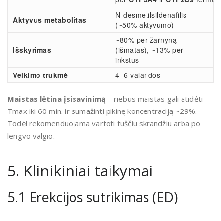
N-desmetilsildenafilis
Aktyvus metabolitas
(~50% aktyvumo)
~80% per žarnyną
Išskyrimas
(išmatas), ~13% per
inkstus
Veikimo trukmė
4–6 valandos
Maistas lėtina įsisavinimą
– riebus maistas gali atidėti
Tmax iki 60 min. ir sumažinti pikinę koncentraciją ~29%.
Todėl rekomenduojama vartoti tuščiu skrandžiu arba po
lengvo valgio.
5. Klinikiniai taikymai
5.1 Erekcijos sutrikimas (ED)