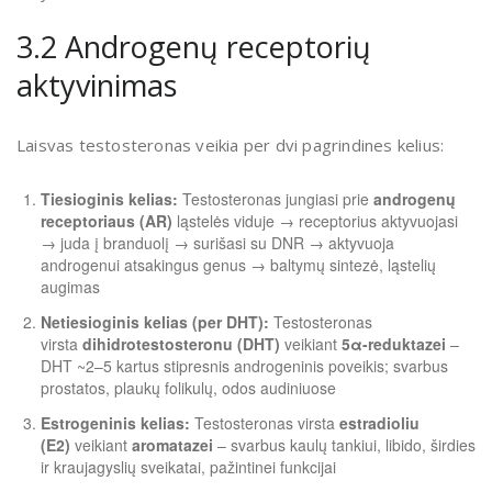
3.2 Androgenų receptorių
aktyvinimas
Laisvas testosteronas veikia per dvi pagrindines kelius:
Tiesioginis kelias:
Testosteronas jungiasi prie
androgenų
receptoriaus (AR)
ląstelės viduje → receptorius aktyvuojasi
→ juda į branduolį → surišasi su DNR → aktyvuoja
androgenui atsakingus genus → baltymų sintezė, ląstelių
augimas
Netiesioginis kelias (per DHT):
Testosteronas
virsta
dihidrotestosteronu (DHT)
veikiant
5α-reduktazei
–
DHT ~2–5 kartus stipresnis androgeninis poveikis; svarbus
prostatos, plaukų folikulų, odos audiniuose
Estrogeninis kelias:
Testosteronas virsta
estradioliu
(E2)
veikiant
aromatazei
– svarbus kaulų tankiui, libido, širdies
ir kraujagyslių sveikatai, pažintinei funkcijai