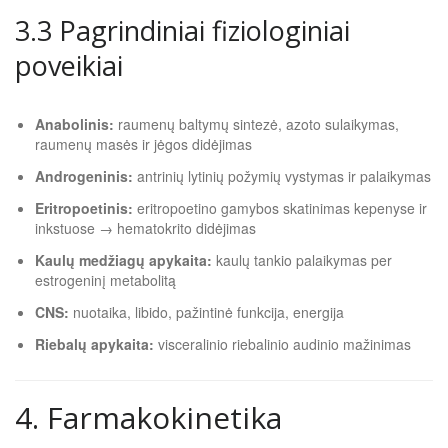
3.3 Pagrindiniai fiziologiniai
poveikiai
Anabolinis:
raumenų baltymų sintezė, azoto sulaikymas,
raumenų masės ir jėgos didėjimas
Androgeninis:
antrinių lytinių požymių vystymas ir palaikymas
Eritropoetinis:
eritropoetino gamybos skatinimas kepenyse ir
inkstuose → hematokrito didėjimas
Kaulų medžiagų apykaita:
kaulų tankio palaikymas per
estrogeninį metabolitą
CNS:
nuotaika, libido, pažintinė funkcija, energija
Riebalų apykaita:
visceralinio riebalinio audinio mažinimas
4. Farmakokinetika