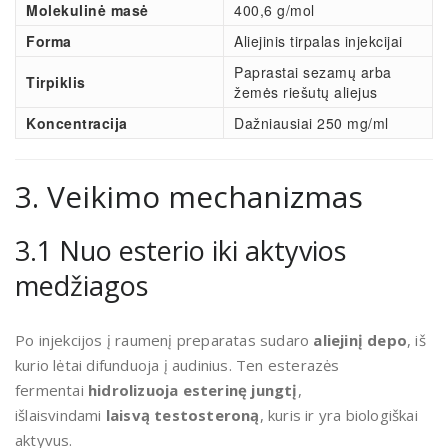
Molekulinė masė
400,6 g/mol
Forma
Aliejinis tirpalas injekcijai
Paprastai sezamų arba
Tirpiklis
žemės riešutų aliejus
Koncentracija
Dažniausiai 250 mg/ml
3. Veikimo mechanizmas
3.1 Nuo esterio iki aktyvios
medžiagos
Po injekcijos į raumenį preparatas sudaro
aliejinį depo
, iš
kurio lėtai difunduoja į audinius. Ten esterazės
fermentai
hidrolizuoja esterinę jungtį
,
išlaisvindami
laisvą testosteroną
, kuris ir yra biologiškai
aktyvus.