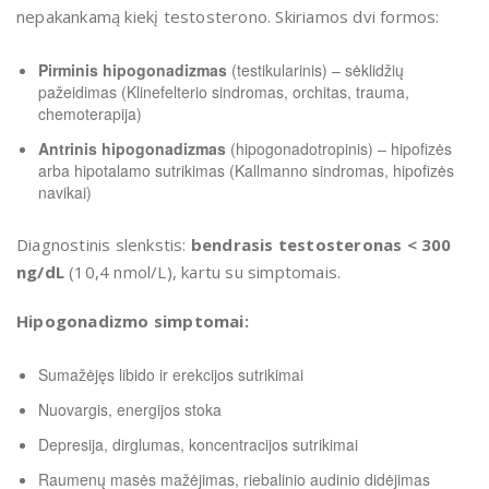
nepakankamą kiekį testosterono. Skiriamos dvi formos:
Pirminis hipogonadizmas
(testikularinis) – sėklidžių
pažeidimas (Klinefelterio sindromas, orchitas, trauma,
chemoterapija)
Antrinis hipogonadizmas
(hipogonadotropinis) – hipofizės
arba hipotalamo sutrikimas (Kallmanno sindromas, hipofizės
navikai)
Diagnostinis slenkstis:
bendrasis testosteronas < 300
ng/dL
(10,4 nmol/L), kartu su simptomais.
Hipogonadizmo simptomai:
Sumažėjęs libido ir erekcijos sutrikimai
Nuovargis, energijos stoka
Depresija, dirglumas, koncentracijos sutrikimai
Raumenų masės mažėjimas, riebalinio audinio didėjimas