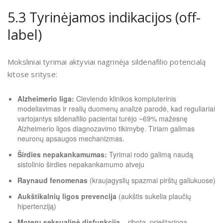
5.3 Tyrinėjamos indikacijos (off-
label)
Moksliniai tyrimai aktyviai nagrinėja sildenafilio potencialą
kitose srityse:
Alzheimerio liga:
Clevlendo klinikos kompiuterinis
modeliavimas ir realių duomenų analizė parodė, kad reguliariai
vartojantys sildenafilio pacientai turėjo ~69% mažesnę
Alzheimerio ligos diagnozavimo tikimybę. Tiriam galimas
neuronų apsaugos mechanizmas.
Širdies nepakankamumas:
Tyrimai rodo galimą naudą
sistolinio širdies nepakankamumo atveju
Raynaud fenomenas
(kraujagyslių spazmai pirštų galiukuose)
Aukštikalnių ligos prevencija
(aukštis sukelia plaučių
hipertenziją)
Moterų seksualinė disfunkcija
– ribota, prieštaringa