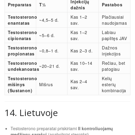
Injekcijų
Preparatas
T½
Pastabos
dažnis
Testosterono
Kas 1–2
Plačiausiai
~4,5–5 d.
enantatas
sav.
naudojamas
Testosterono
Kas 1–2
Labiau
~5–6 d.
cipionatas
sav.
paplitęs JAV
Testosterono
Dažnos
~0,8–1 d.
Kas 2–3 d.
propionatas
injekcijos
Testosterono
Kas 10–14
Rečiau, bet
~20–21 d.
undekanoatas
sav.
patogiau
Testosterono
Kelių
Kas 2–4
mišinys
Mišrus
esterių
sav.
(Sustanon)
kombinacija
14. Lietuvoje
Testosterono preparatai priskiriami
II kontroliuojamų
medžiagų sąrašui
(anaboliniai steroidai)