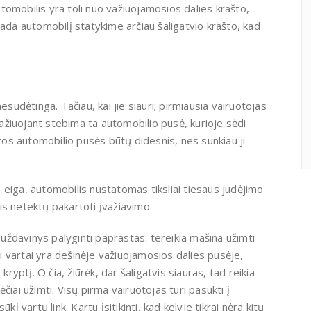
omobilis yra toli nuo važiuojamosios dalies krašto,
sada automobilį statykime arčiau šaligatvio krašto, kad
esudėtinga. Tačiau, kai jie siauri; pirmiausia vairuotojas
 Važiuojant stebima ta automobilio pusė, kurioje sėdi
itos automobilio pusės būtų didesnis, nes sunkiau ji
ne eiga, automobilis nustatomas tiksliai tiesaus judėjimo
is netektų pakartoti įvažiavimo.
o uždavinys palyginti paprastas: tereikia mašina užimti
ai vartai yra dešinėje važiuojamosios dalies pusėje,
kryptį. O čia, žiūrėk, dar šaligatvis siauras, tad reikia
dėčiai užimti. Visų pirma vairuotojas turi pasukti į
į vartų link. Kartu įsitikinti, kad kelyje tikrai nėra kitų