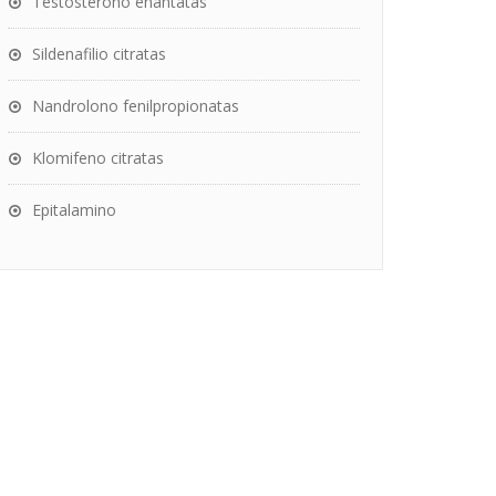
Testosterono enantatas
Sildenafilio citratas
Nandrolono fenilpropionatas
Klomifeno citratas
Epitalamino