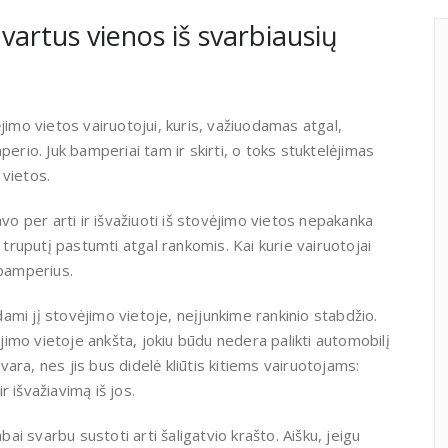
vartus vienos iš svarbiausių
jimo vietos vairuotojui, kuris, važiuodamas atgal,
perio. Juk bamperiai tam ir skirti, o toks stuktelėjimas
 vietos.
avo per arti ir išvažiuoti iš stovėjimo vietos nepakanka
 truputį pastumti atgal rankomis. Kai kurie vairuotojai
 bamperius.
mi jį stovėjimo vietoje, neįjunkime rankinio stabdžio.
imo vietoje ankšta, jokiu būdu nedera palikti automobilį
avara, nes jis bus didelė kliūtis kitiems vairuotojams:
 išvažiavimą iš jos.
bai svarbu sustoti arti šaligatvio krašto. Aišku, jeigu