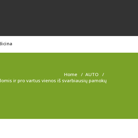
dicina
Home
/
AUTO
/
omis ir pro vartus vienos iš svarbiausių pamokų