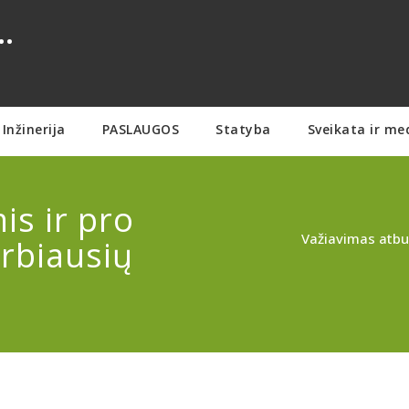
.
Inžinerija
PASLAUGOS
Statyba
Sveikata ir me
is ir pro
Važiavimas atbul
arbiausių