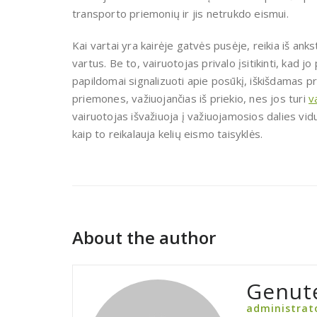
transporto priemonių ir jis netrukdo eismui.
Kai vartai yra kairėje gatvės pusėje, reikia iš anks
vartus. Be to, vairuotojas privalo įsitikinti, kad j
papildomai signalizuoti apie posūkį, iškišdamas pro
priemones, važiuojančias iš priekio, nes jos turi
v
vairuotojas išvažiuoja į važiuojamosios dalies vidu
kaip to reikalauja kelių eismo taisyklės.
About the author
Genut
administrat