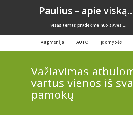
Eiti
Paulius – apie viską…
prie
turinio
Visas temas pradėkime nuo saves….
Augmenija
AUTO
Įdomybės
Važiavimas atbulom
vartus vienos iš sv
pamokų