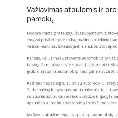
Važiavimas atbulomis ir pro 
pamokų
Nedera reikšti pretenzijų išvažiuojančiam iš stovė
lengvai prisilietė prie mūsų mašinos priekinio bam
visiškai leistinas, išvažiuojant iš siauros stovėjimo
Kartais, kai už mūsų stovintis automobilis privaži
tiesiog 2 cm, užpakalyje stovintį automobilį reikia
grubiai atstumia automobilį: Taip galima sužaloti
Kad taip nepasielgtų su mūsų automobiliu, statyda
Tada mašiną lengva pastumti rankomis. Kai stovėj
su stipriai užtrauktu rankiniu stabdžiu ir įjungta p
apsunkins jų mašinų pastatymą į stovėjimo vietą ir
Įvažiavus atbuline eiga į tarpą tarp automobilių, la