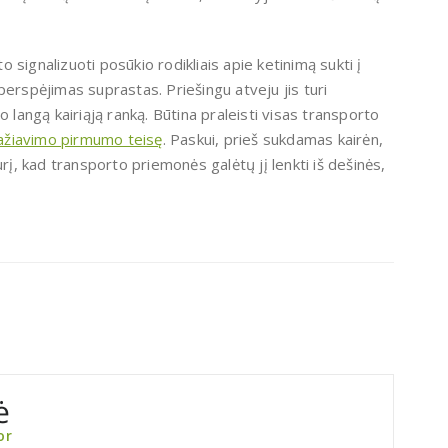
to signalizuoti posūkio rodikliais apie ketinimą sukti į
o perspėjimas suprastas. Priešingu atveju jis turi
 langą kairiąją ranką. Būtina praleisti visas transporto
ažiavimo pirmumo teisę
. Paskui, prieš sukdamas kairėn,
rį, kad transporto priemonės galėtų jį lenkti iš dešinės,
ė
or