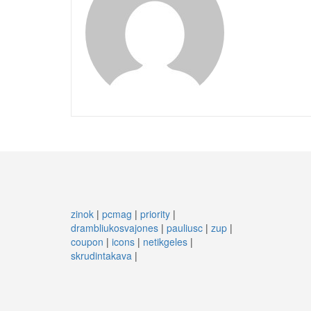
zinok
|
pcmag
|
priority
|
drambliukosvajones
|
pauliusc
|
zup
|
coupon
|
icons
|
netikgeles
|
skrudintakava
|