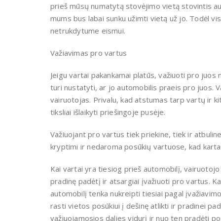
prieš mūsų numatytą stovėjimo vietą stovintis aut
mums bus labai sunku užimti vietą už jo. Todėl vi
netrukdytume eismui.
Važiavimas pro vartus
Jeigu vartai pakankamai platūs, važiuoti pro juos n
turi nustatyti, ar jo automobilis praeis pro juos.
vairuotojas. Privalu, kad atstumas tarp vartų ir k
tiksliai išlaikyti priešingoje pusėje.
Važiuojant pro vartus tiek priekine, tiek ir atbuli
kryptimi ir nedaroma posūkių vartuose, kad karta
Kai vartai yra tiesiog prieš automobilį, vairuotoj
pradinę padėtį ir atsargiai įvažiuoti pro vartus. K
automobilį tenka nukreipti tiesiai pagal įvažiavimo 
rasti vietos posūkiui į dešinę atlikti ir pradinei pa
važiuojamosios dalies vidurį ir nuo ten pradėti posūk