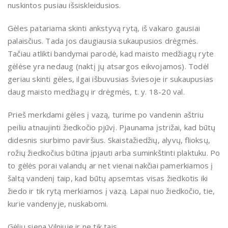
nuskintos pusiau išsiskleidusios.
Gėles patariama skinti ankstyvą rytą, iš vakaro gausiai
palaisčius. Tada jos daugiausia sukaupusios drėgmės.
Tačiau atlikti bandymai parodė, kad maisto medžiagų ryte
gėlėse yra nedaug (naktį jų atsargos eikvojamos). Todėl
geriau skinti gėles, ilgai išbuvusias šviesoje ir sukaupusias
daug maisto medžiagų ir drėgmės, t. y. 18-20 val.
Prieš merkdami gėles į vazą, turime po vandenin aštriu
peiliu atnaujinti žiedkočio pjūvį. Pjaunama įstrižai, kad būtų
didesnis siurbimo paviršius. Skaistažiedžių, alyvų, flioksų,
rožių žiedkočius būtina įpjauti arba suminkštinti plaktuku. Po
to gėlės porai valandų ar net vienai nakčiai pamerkiamos į
šaltą vandenį taip, kad būtų apsemtas visas žiedkotis iki
žiedo ir tik rytą merkiamos į vazą. Lapai nuo žiedkočio, tie,
kurie vandenyje, nuskabomi.
Gėlių siena Vilniuje ir ne tik tais