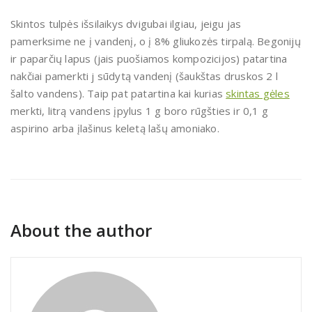
Skintos tulpės išsilaikys dvigubai ilgiau, jeigu jas
pamerksime ne į vandenį, o į 8% gliukozės tirpalą. Begonijų
ir paparčių lapus (jais puošiamos kompozicijos) patartina
nakčiai pamerkti j sūdytą vandenį (šaukštas druskos 2 l
šalto vandens). Taip pat patartina kai kurias
skintas gėles
merkti, litrą vandens įpylus 1 g boro rūgšties ir 0,1 g
aspirino arba įlašinus keletą lašų amoniako.
About the author