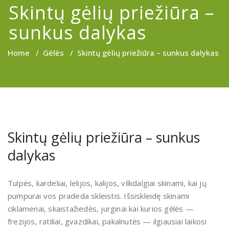
Skintų gėlių priežiūra –
sunkus dalykas
Home
/
Gėlės
/
Skintų gėlių priežiūra – sunkus dalykas
Skintų gėlių priežiūra – sunkus
dalykas
Tulpės, kardeliai, lelijos, kalijos, vilkdalgiai skinami, kai jų
pumpurai vos pradeda skleistis. Išsiskleidę skinami
ciklamenai, skaistažiedės, jurginai kai kurios gėlės —
frezijos, ratiliai, gvazdikai, pakalnutės — ilgiausiai laikosi