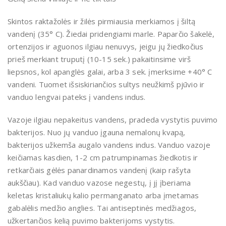
Skintos raktažolės ir žilės pirmiausia merkiamos į šiltą
vandenį (35° C). Žiedai pridengiami marle. Paparčio šakelė,
ortenzijos ir aguonos ilgiau nenuvys, jeigu jų žiedkočius
prieš merkiant truputį (10-15 sek.) pakaitinsime virš
liepsnos, kol apanglės galai, arba 3 sek. įmerksime +40° C
vandeni. Tuomet išsiskiriančios sultys neužkimš pjūvio ir
vanduo lengvai pateks į vandens indus.
Vazoje ilgiau nepakeitus vandens, pradeda vystytis puvimo
bakterijos. Nuo jų vanduo įgauna nemalonų kvapą,
bakterijos užkemša augalo vandens indus. Vanduo vazoje
keičiamas kasdien, 1-2 cm patrumpinamas žiedkotis ir
retkarčiais gėlės panardinamos vandenį (kaip rašyta
aukščiau). Kad vanduo vazose negestų, į jį įberiama
keletas kristaliukų kalio permanganato arba įmetamas
gabalėlis medžio anglies. Tai antiseptinės medžiagos,
užkertančios kelią puvimo bakterijoms vystytis.