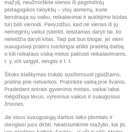
mažylį, neužmirškite vienos iš pagrindinių
pedagogikos taisyklių – visų asmenų, kurie
bendrauja su vaiku, reikalavimai ir auklėjimo būdas
turi būti vienodi. Pavyzdžiui, kad nė vienas iš jų
nemėgintų vaikui įsiteikti, leisdamas daryti tai, ko
neleidžia daryti kitas. Taip pat bus blogai, jei vieni
suaugusieji pratins tvarkingai atlikti pradėtą darbą,
o kiti reikalaus viską metus paklusti reikalavimams,
t. y. eiti valgyti, rengtis ir t. t.
Šitoks blaškymas trukdo susiformuoti įgūdžiams,
pratina prie netvarkos. Pratinkite vaiką prie švaros.
Pradedant antrais gyvenimo metais, vaikai labai
mėgdžioja tėvus, vyresnius vaikus ir suaugusius
žmones.
Jie visus suaugusiųjų darbus laiko įdomiais ir
stengiasi juos dirbti. Neatstumkime mažylio, kai jis,