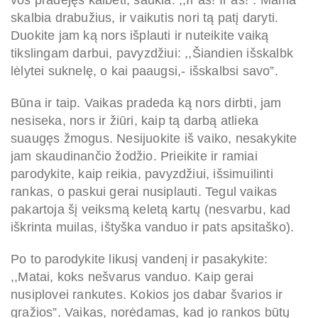
vos pradėjęs kalbėti, šaukia: ,,Ir aš! Ir aš!”. Mama
skalbia drabužius, ir vaikutis nori tą patį daryti.
Duokite jam ką nors išplauti ir nuteikite vaiką
tikslingam darbui, pavyzdžiui: ,,Šiandien išskalbk
lėlytei suknelę, o kai paaugsi,- išskalbsi savo”.
Būna ir taip. Vaikas pradeda ką nors dirbti, jam
nesiseka, nors ir žiūri, kaip tą darbą atlieka
suaugęs žmogus. Nesijuokite iš vaiko, nesakykite
jam skaudinančio žodžio. Prieikite ir ramiai
parodykite, kaip reikia, pavyzdžiui, išsimuilinti
rankas, o paskui gerai nusiplauti. Tegul vaikas
pakartoja šį veiksmą keletą kartų (nesvarbu, kad
iškrinta muilas, ištyška vanduo ir pats apsitaško).
Po to parodykite likusį vandenį ir pasakykite:
,,Matai, koks nešvarus vanduo. Kaip gerai
nusiplovei rankutes. Kokios jos dabar švarios ir
gražios”. Vaikas, norėdamas, kad jo rankos būtų