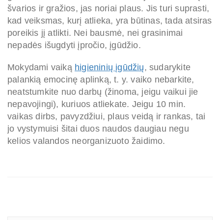
švarios ir gražios, jas noriai plaus. Jis turi suprasti,
kad veiksmas, kurį atlieka, yra būtinas, tada atsiras
poreikis jį atlikti. Nei bausmė, nei grasinimai
nepadės išugdyti įpročio, įgūdžio.
Mokydami vaiką
higieninių įgūdžių
, sudarykite
palankią emocinę aplinką, t. y. vaiko nebarkite,
neatstumkite nuo darbų (žinoma, jeigu vaikui jie
nepavojingi), kuriuos atliekate. Jeigu 10 min.
vaikas dirbs, pavyzdžiui, plaus veidą ir rankas, tai
jo vystymuisi šitai duos naudos daugiau negu
kelios valandos neorganizuoto žaidimo.