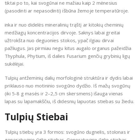
tiktai po to, kai svogūnai ne mažiau kaip 2 mėnesius
(pasodinti ar nepasodinti) išbūna žemo­je temperatūroje.
inka ir nuo didelės mineralinių trąštį ar kitokių cheminių
medžiagų koncentra­cijos dirvoje. Saknys labai greitai
užtrokšta nuo deguonies stokos, ypač ilgiau dirvai
pažliugus. Jas pirmiau negu kitus augalo organus pažeidžia
Thyphula, Phytium, iš dalies Fusarium genčių grybinių ligų
sukėlėjai.
Tulpių antžeminių dalių morfologinė struktūra ir dydis labai
priklauso nuo motininio svogūno dydžio. Iš mažų svo­gūnų
(iki 5-8 g masės ir 2–2,5 cm skersmens) išauga vienas
lapas su lapa­makščiu, iš didesnių lapuotas stiebas su žiedu.
Tulpių Stiebai
Tulpių stiebų yra 3 formos: svogūno dugnelis, stolonas ir
genera­tyvinio ūglio stiebas. Generatyvinio ūglio stiebas