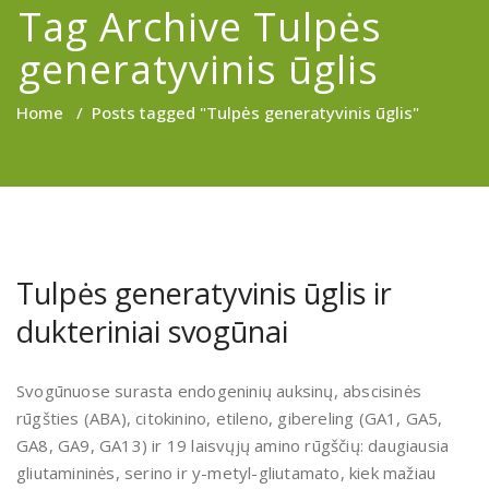
Tag Archive Tulpės
generatyvinis ūglis
Home
/
Posts tagged "Tulpės generatyvinis ūglis"
Tulpės generatyvinis ūglis ir
dukteriniai svogūnai
Svogūnuose surasta endogeninių auk­sinų, abscisinės
rūgšties (ABA), cito­kinino, etileno, gibereling (GA1, GA5,
GA8, GA9, GA13) ir 19 laisvųjų amino rūgščių: daugiausia
gliutamininės, se­rino ir y-metyl-gliutamato, kiek ma­žiau