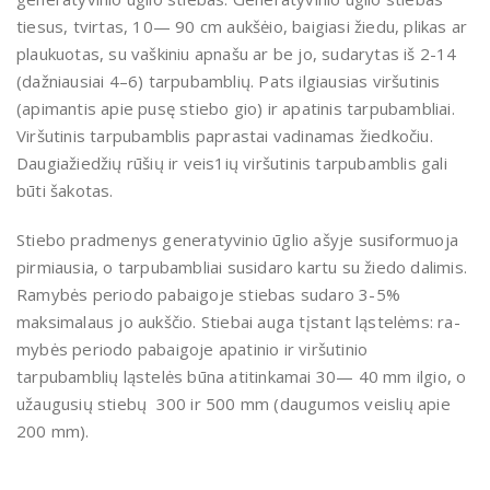
tiesus, tvirtas, 10— 90 cm aukšėio, baigiasi žiedu, plikas ar
plaukuotas, su vaškiniu apnašu ar be jo, sudarytas iš 2-14
(dažniausiai 4–6) tarpubamblių. Pats ilgiausias vir­šutinis
(apimantis apie pusę stiebo gio) ir apatinis tarpubambliai.
Viršuti­nis tarpubamblis paprastai vadinamas žiedkočiu.
Daugiažiedžių rūšių ir veis­1ių viršutinis tarpubamblis gali
būti ša­kotas.
Stiebo pradmenys generatyvinio ūg­lio ašyje susiformuoja
pirmiausia, o tar­pubambliai susidaro kartu su žiedo da­limis.
Ramybės periodo pabaigoje stie­bas sudaro 3-5%
maksimalaus jo aukš­čio. Stiebai auga tįstant ląstelėms: ra­
mybės periodo pabaigoje apatinio ir viršutinio
tarpubamblių ląstelės būna atitinkamai 30— 40 mm ilgio, o
užau­gusių stiebų 300 ir 500 mm (daugu­mos veislių apie
200 mm).