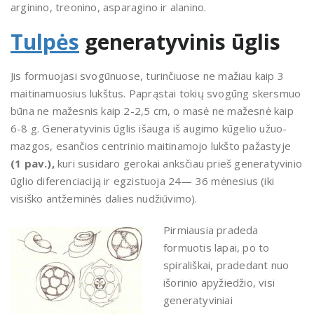
arginino, treonino, asparagino ir alanino.
Tulpės
generatyvinis ūglis
Jis formuojasi svogūnuose, turinčiuose ne mažiau kaip 3
maitinamuosius lukštus. Paprąstai tokių svogūng skersmuo
būna ne mažesnis kaip 2-2,5 cm, o masė ne mažesnė kaip
6-8 g. Generatyvinis ūglis išauga iš augimo kūgelio užuo­
mazgos, esančios centrinio maitinamojo lukšto pažastyje
(1 pav.),
kuri susidaro gerokai anksčiau prieš generatyvinio
ūglio diferenciaciją ir egzistuoja 24— 36 mėnesius (iki
visiško antžeminės da­lies nudžiūvimo).
Pirmiausia pradeda
formuotis lapai, po to
spirališkai, pradedant nuo
išorinio apyžiedžio, visi
generatyviniai