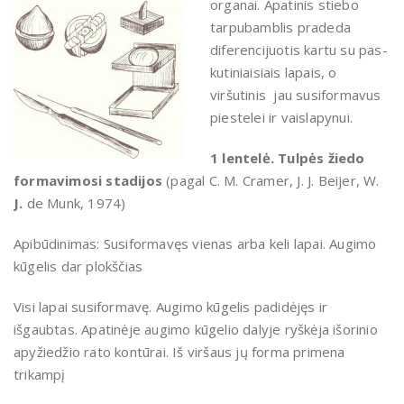
organai.
Apatinis stiebo
tarpubamb­lis pradeda
diferencijuotis kartu su pas­
kutiniaisiais lapais, o
viršutinis jau susiformavus
piestelei ir vaislapynui.
1 lentelė. Tulpės žiedo
formavimosi stadijos
(pagal C. M. Cramer, J. J. Beijer, W.
J.
de Munk, 1974)
Apibūdinimas: Susiformavęs vienas arba keli lapai. Augimo
kūgelis dar plokščias
Visi lapai susiformavę. Augimo kūgelis padidėjęs ir
išgaubtas. Apatinėje augimo kūgelio dalyje ryškėja išorinio
apyžiedžio rato kontūrai. Iš viršaus jų forma primena
trikampį