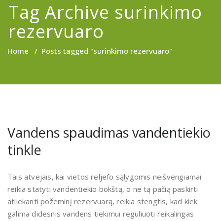
Tag Archive surinkimo
rezervuaro
Home
/
Posts tagged "surinkimo rezervuaro"
Vandens spaudimas vandentiekio
tinkle
Tais atvejais, kai vietos reljefo sąlygomis neišvengiamai
reikia statyti vandentiekio bokštą, o ne tą pačią paskirti
atliekanti požeminį rezervuarą, reikia stengtis, kad kiek
galima didesnis vandens tiekimui reguliuoti reikalingas