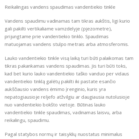
Reikalingas vandens spaudimas vandentiekio tinkle
Vandens spaudimu vadinamas tam tikras aukštis, ligi kurio
gali pakilti vertikaliame vamzdelyje (pjezometre),
prijungtame prie vandentiekio tinklo. Spaudimas
matuojamas vandens stulpo metrais arba atmosferomis.
Lauko vandentiekio tinkle visą laiką turi būti palaikomas tam
tikras pakankamas vandens spaudimas. Jis turi būti toks,
kad bet kurio lauko vandentiekio taško vanduo per vidaus
vandentiekio tinklą galėtų pakilti iki pastate esančio
aukščiausio vandens ėmimo įrenginio, kuris yra
nepatogiausioje reljefo atžvilgiu ar daugiausia nutolusioje
nuo vandentiekio bokšto vietoje. Būtinas lauko
vandentiekio tinkle spaudimas, vadinamas laisvu, arba
reikalingu, spaudimu.
Pagal statybos normų ir taisyklių nuostatus minimalus