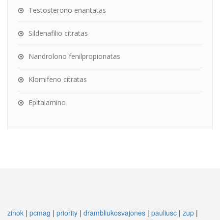
Testosterono enantatas
Sildenafilio citratas
Nandrolono fenilpropionatas
Klomifeno citratas
Epitalamino
zinok
|
pcmag
|
priority
|
drambliukosvajones
|
pauliusc
|
zup
|