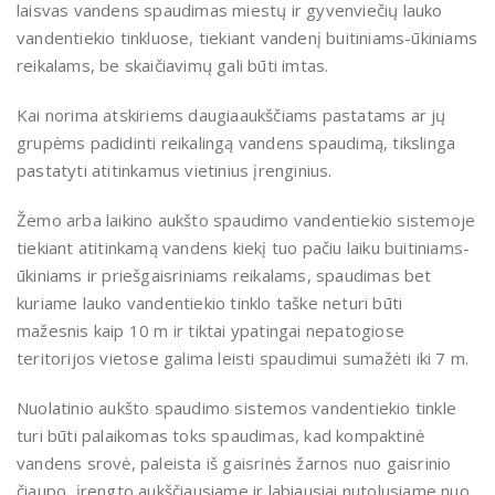
laisvas vandens spaudimas miestų ir gyvenviečių lauko
vandentiekio tinkluose, tiekiant vandenį buitiniams-ūkiniams
reikalams, be skaičiavimų gali būti imtas.
Kai norima atskiriems daugiaaukščiams pastatams ar jų
grupėms padidinti reikalingą vandens spaudimą, tikslinga
pastatyti atitinkamus vietinius įrenginius.
Žemo arba laikino aukšto spaudimo vandentiekio sistemoje
tiekiant atitinkamą vandens kiekį tuo pačiu laiku buitiniams-
ūkiniams ir priešgaisriniams reikalams, spaudimas bet
kuriame lauko vandentiekio tinklo taške neturi būti
mažesnis kaip 10 m ir tiktai ypatingai nepatogiose
teritorijos vietose galima leisti spaudimui sumažėti iki 7 m.
Nuolatinio aukšto spaudimo sistemos vandentiekio tinkle
turi būti palaikomas toks spaudimas, kad kompaktinė
vandens srovė, paleista iš gaisrinės žarnos nuo gaisrinio
čiaupo, įrengto aukščiausiame ir labiausiai nutolusiame nuo