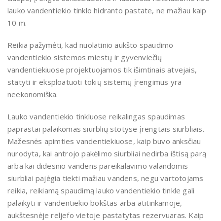
lauko vandentiekio tinklo hidranto pastate, ne mažiau kaip
10 m.
Reikia pažymėti, kad nuolatinio aukšto spaudimo
vandentiekio sistemos miestų ir gyvenviečių
vandentiekiuose projektuojamos tik išimtinais atvejais,
statyti ir eksploatuoti tokių sistemų įrengimus yra
neekonomiška.
Lauko vandentiekio tinkluose reikalingas spaudimas
paprastai palaikomas siurblių stotyse įrengtais siurbliais.
Mažesnės apimties vandentiekiuose, kaip buvo anksčiau
nurodyta, kai antrojo pakėlimo siurbliai nedirba ištisą parą
arba kai didesnio vandens pareikalavimo valandomis
siurbliai pajėgia tiekti mažiau vandens, negu vartotojams
reikia, reikiamą spaudimą lauko vandentiekio tinkle gali
palaikyti ir vandentiekio bokštas arba atitinkamoje,
aukštesnėje reljefo vietoje pastatytas rezervuaras. Kaip