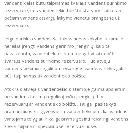
vandens kiekis būtų talpinamas švaraus vandens surinkimo
rezervuare, nes vandentiekio bokšto statybos kaina tam
pačiam vandens atsargų laikymo vienetui brangesne už
rezervuaro.
Jeigu parinkto vandens šaltinio vandens kokybė tinkama ir
nereikia įrengti vandens gerinimo įrenginių, kaip tai
pavaizduota, vandentiekio sistemoje gali visai nebūti
švaraus vandens surinkimo rezervuaro. Tuo atveju
vandens tiekimui reguliuoti reikalingas vandens kiekis gali
būti talpinamas tik vandentiekio bokšte.
Atskirais atvejais vandentiekio sistemoje galima apsieiti ir
be vandens tiekimą reguliuojančių įrenginių, t. y.
rezervuarų ar vandentiekio bokštų. Tai gali pasitaikyti
pramoniniuose ir gyvenviečių vandentiekiuose, kai vandens
vartojama tolygiau ir kai gaisrams gesinti reikalingi vandens
kiekiai talpinami specialiuose rezervuaruose.