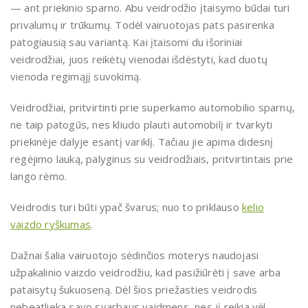
— ant priekinio sparno. Abu veidrodžio įtaisymo būdai turi
privalumų ir trūkumų. Todėl vairuotojas pats pasirenka
patogiausią sau variantą. Kai įtaisomi du išoriniai
veidrodžiai, juos reikėtų vienodai išdėstyti, kad duotų
vienoda regimąjį suvokimą.
Veidrodžiai, pritvirtinti prie superkamo automobilio sparnų,
ne taip patogūs, nes kliudo plauti automobilį ir tvarkyti
priekinėje dalyje esantį variklį. Tačiau jie apima didesnį
regėjimo lauką, palyginus su veidrodžiais, pritvirtintais prie
lango rėmo.
Veidrodis turi būti ypač švarus; nuo to priklauso
kelio
vaizdo ryškumas
.
Dažnai šalia vairuotojo sėdinčios moterys naudojasi
užpakalinio vaizdo veidrodžiu, kad pasižiūrėti į save arba
pataisytų šukuoseną. Dėl šios priežasties veidrodis
nebeatlieka savo svarbaus vaidmens, nes jį reikia vėl