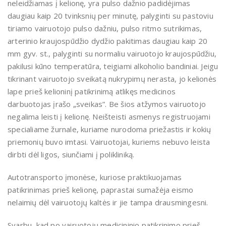
neleidžiamas į kelionę, yra pulso dažnio padidėjimas
daugiau kaip 20 tvinksnių per minutę, palyginti su pastoviu
tiriamo vairuotojo pulso dažniu, pulso ritmo sutrikimas,
arterinio kraujospūdžio dydžio pakitimas daugiau kaip 20
mm gyv. st., palyginti su normaliu vairuotojo kraujospūdžiu,
pakilusi kūno temperatūra, teigiami alkoholio bandiniai. Jeigu
tikrinant vairuotojo sveikatą nukrypimų nerasta, jo kelionės
lape prieš kelioninį patikrinimą atlikęs medicinos
darbuotojas įrašo „sveikas”. Be šios atžymos vairuotojo
negalima leisti į kelionę. Neišteisti asmenys registruojami
specialiame žurnale, kuriame nurodoma priežastis ir kokių
priemonių buvo imtasi. Vairuotojai, kuriems nebuvo leista
dirbti dėl ligos, siunčiami į polikliniką.
Autotransporto įmonėse, kuriose praktikuojamas
patikrinimas prieš kelionę, paprastai sumažėja eismo
nelaimių dėl vairuotojų kaltės ir jie tampa drausmingesni.
Svarbu, kad po vairuotojų medicininio patikrinimo prieš