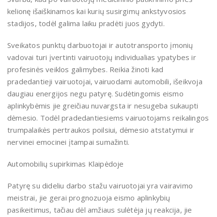
kelionę išaiškinamos kai kurių susirgimų ankstyvosios
stadijos, todėl galima laiku pradėti juos gydyti.
Sveikatos punktų darbuotojai ir autotransporto įmonių
vadovai turi įvertinti vairuotojų individualias ypatybes ir
profesinės veiklos galimybes. Reikia žinoti kad
pradedantieji vairuotojai, vairuodami automobili, išeikvoja
daugiau energijos negu patyrę. Sudėtingomis eismo
aplinkybėmis jie greičiau nuvargsta ir nesugeba sukaupti
dėmesio. Todėl pradedantiesiems vairuotojams reikalingos
trumpalaikės pertraukos poilsiui, dėmesio atstatymui ir
nervinei emocinei įtampai sumažinti.
Automobilių supirkimas Klaipėdoje
Patyrę su dideliu darbo stažu vairuotojai yra vairavimo
meistrai, jie gerai prognozuoja eismo aplinkybių
pasikeitimus, tačiau dėl amžiaus sulėtėja jų reakcija, jie