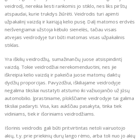
veidrodį, nereikia liesti rankomis jo stiklo, nes liks pirštų
atspaudai, kurie trukdys žiūrėti. Veidrodis turi apimti
užpakalinį vaizdą ir kairiąją kelio pusę. Dalį matomos erdvės
neišvengiamai užstoja kėbulo sienelės, tačiau visais
atvejais veidrodyje turi būti matomas visas užpakalinis
stiklas.
Yra iškilių veidrodžių, sumažinančių juose atsispindintį
vaizdą. Tokie veidrodžiai nerekomenduotini, nes jie
iškreipia kelio vaizdą ir pakeičia juose matomų daiktų
dydžių proporcijas. Pavyzdžiui, iškiliajame veidrodyje
negalima tiksliai nustatyti atstumo iki važiuojančio už jūsų
automobilio. Įprastiniame, plokščiame veidrodyje tai galima
tiksliai padaryti. Visa, kas aukščiau pasakyta, tinka tiek
vidiniams, tiek ir išoriniams veidrodžiams.
Išorinis veidrodis gali būti pritvirtintas netoli vairuotojo
akių, t.y. prie priekinių durų lango rėmo, arba toli nuo jo akių