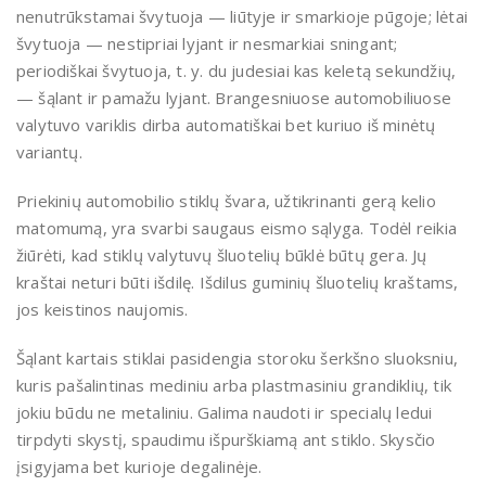
nenutrūkstamai švytuoja — liūtyje ir smarkioje pūgoje; lėtai
švytuoja — nestipriai lyjant ir nesmarkiai sningant;
periodiškai švytuoja, t. y. du judesiai kas keletą sekundžių,
— šąlant ir pamažu lyjant. Brangesniuose automobiliuose
valytuvo variklis dirba automatiškai bet kuriuo iš minėtų
variantų.
Priekinių automobilio stiklų švara, užtikrinanti gerą kelio
matomumą, yra svarbi saugaus eismo sąlyga. Todėl reikia
žiūrėti, kad stiklų valytuvų šluotelių būklė būtų gera. Jų
kraštai neturi būti išdilę. Išdilus guminių šluotelių kraštams,
jos keistinos naujomis.
Šąlant kartais stiklai pasidengia storoku šerkšno sluoksniu,
kuris pašalintinas mediniu arba plastmasiniu grandiklių, tik
jokiu būdu ne metaliniu. Galima naudoti ir specialų ledui
tirpdyti skystį, spaudimu išpurškiamą ant stiklo. Skysčio
įsigyjama bet kurioje degalinėje.