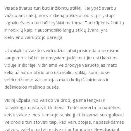
Visada švarūs turi būti ir žibintų stiklai. Tai ypač svarbu
važiuojant naktį, nors ir dieną pošūkio rodiklių ir „stop”
signalo šviesa turi būti ryškiai matoma. Tad rūpintis žibintų
ir rodiklių kaip ir automobilio langų stiklų švara, yra
kiekvieno vairuotojo pareiga.
Užpakalinio vaizdo veidrodžiai labai prisideda prie eismo
saugumo ir būtini intensyviam judėjimui. Jie esti kabinos
viduje ir išorėje. Vidiniame veidrodyje vairuotojas mato
kelią už automobilio pro užpakalinį stiklą; išoriniuose
veidrodžiuose vairuotojas mato kelią iš kairiosios ir
dešiniosios mašinos pusės.
Vidinį užpakalinio vaizdo veidrodį galima lengvai ir
taisyklingai nustatyti tik dieną. Todėl neverta jo padėties
keisti vakare, nes tamsoje sunku jį atitinkamai sureguliuoti.
Veidrodis turi stovėti taip, kad vairuotojas, nepasukdamas
galvos, galėtų matyti erdvę už automobilio. Reguliuojant