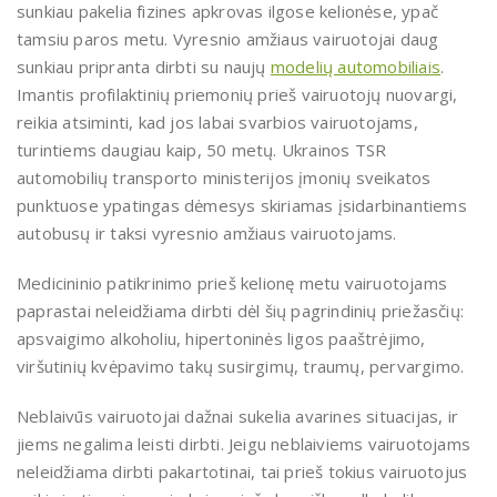
sunkiau pakelia fizines apkrovas ilgose kelionėse, ypač
tamsiu paros metu. Vyresnio amžiaus vairuotojai daug
sunkiau pripranta dirbti su naujų
modelių automobiliais
.
Imantis profilaktinių priemonių prieš vairuotojų nuovargi,
reikia atsiminti, kad jos labai svarbios vairuotojams,
turintiems daugiau kaip, 50 metų. Ukrainos TSR
automobilių transporto ministerijos įmonių sveikatos
punktuose ypatingas dėmesys skiriamas įsidarbinantiems
autobusų ir taksi vyresnio amžiaus vairuotojams.
Medicininio patikrinimo prieš kelionę metu vairuotojams
paprastai neleidžiama dirbti dėl šių pagrindinių priežasčių:
apsvaigimo alkoholiu, hipertoninės ligos paaštrėjimo,
viršutinių kvėpavimo takų susirgimų, traumų, pervargimo.
Neblaivūs vairuotojai dažnai sukelia avarines situacijas, ir
jiems negalima leisti dirbti. Jeigu neblaiviems vairuotojams
neleidžiama dirbti pakartotinai, tai prieš tokius vairuotojus