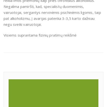
reikia imtis priemonių kaip prieš chroniškus alkoholikus.
Negalima pamiršti, kad, specialistų duomenimis,
vairuotojai, sergantys nervinėmis psichinėmis ligomis, taip
pat alkoholizmu, į avarijas patenka 3-3,5 karto dažniau
negu sveiki vairuotojai.
Visiems suprantama fizinių pratimų reikšmė