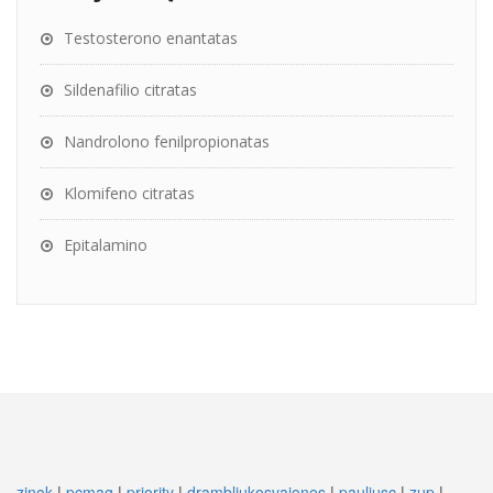
Testosterono enantatas
Sildenafilio citratas
Nandrolono fenilpropionatas
Klomifeno citratas
Epitalamino
zinok
|
pcmag
|
priority
|
drambliukosvajones
|
pauliusc
|
zup
|