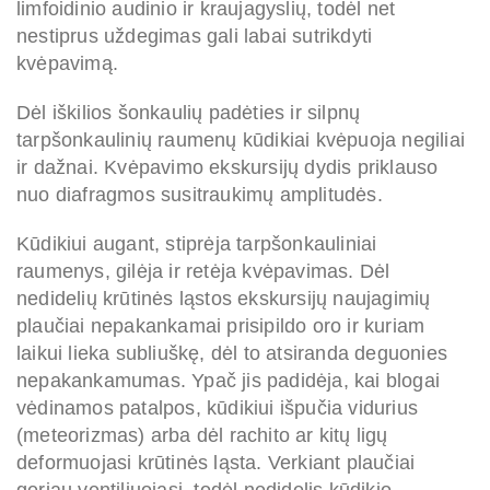
limfoidinio audinio ir kraujagyslių, todėl net
nestiprus uždegimas gali labai sutrikdyti
kvėpavimą.
Dėl iškilios šonkaulių padėties ir silpnų
tarpšonkaulinių raumenų kūdikiai kvėpuoja negiliai
ir dažnai. Kvėpavimo ekskursijų dydis priklauso
nuo diafragmos susitraukimų amplitudės.
Kūdikiui augant, stiprėja tarpšonkauliniai
raumenys, gilėja ir retėja kvėpavimas. Dėl
nedidelių krūtinės ląstos ekskursijų naujagimių
plaučiai nepakankamai prisipildo oro ir kuriam
laikui lieka subliuškę, dėl to atsiranda deguonies
nepakankamumas. Ypač jis padidėja, kai blogai
vėdinamos patalpos, kūdikiui išpučia vidurius
(meteorizmas) arba dėl rachito ar kitų ligų
deformuojasi krūtinės ląsta. Verkiant plaučiai
geriau ventiliuojasi, todėl nedidelis kūdikio