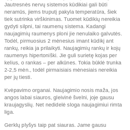
Jautresnės nervų sistemos kūdikiai gali būti
neramūs, jiems truputį pakyla temperatūra, šiek
tiek sutrinka virškinimas. Tuomet kūdikių nereikia
gydyti silpni, tai raumenų sistema. Kadangi
naujagimių raumenys ploni jie nenulaiko galvutės.
Todėl, pirmuosius 2 mėnesius imant kūdikį ant
rankų, reikia ja prilaikyti. Naujagimių rankų ir kojų
raumenys hipertoniški. Jie guli surietę kojas per
kelius, o rankas – per alkūnes. Tokia būklė trunka
2-2,5 mėn., todėl pirmaisiais mėnesiais nereikia
per jų tiesti.
Kvėpavimo organai. Naujagimio nosis maža, jos
angos labai siauros, gleivinė švelni, joje gausu
kraujagyslių. Net nedidelė sloga naujagimiui rimta
liga.
Gerklų plyšys taip pat siauras. Jame gausu