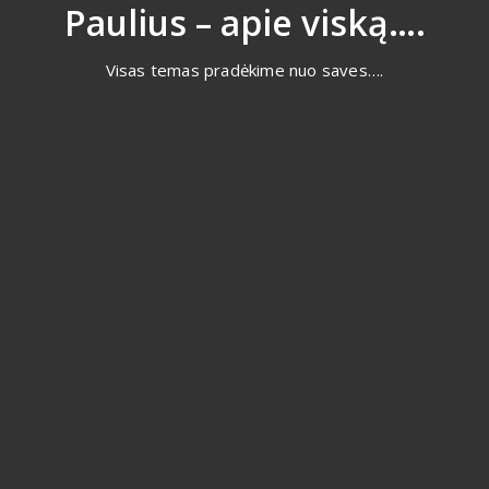
Eiti
Paulius – apie viską….
prie
turinio
Visas temas pradėkime nuo saves….