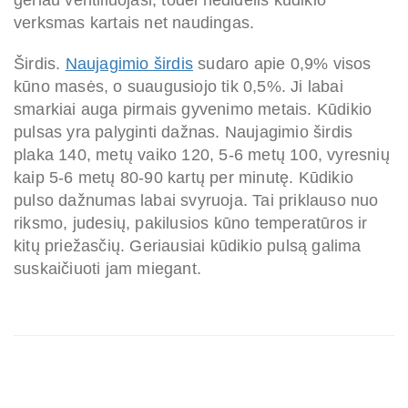
verksmas kartais net naudingas.
Širdis.
Naujagimio širdis
sudaro apie 0,9% visos
kūno masės, o suaugusiojo tik 0,5%. Ji labai
smarkiai auga pirmais gyvenimo metais. Kūdikio
pulsas yra palyginti dažnas. Naujagimio širdis
plaka 140, metų vaiko 120, 5-6 metų 100, vyresnių
kaip 5-6 metų 80-90 kartų per minutę. Kūdikio
pulso dažnumas labai svyruoja. Tai priklauso nuo
riksmo, judesių, pakilusios kūno temperatūros ir
kitų priežasčių. Geriausiai kūdikio pulsą galima
suskaičiuoti jam miegant.