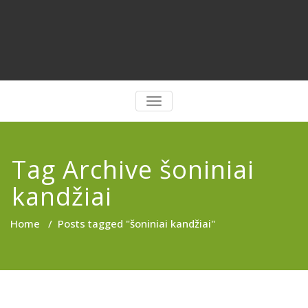
PERJUNGTI
NAVIGACIJĄ
Tag Archive šoniniai
kandžiai
Home
/
Posts tagged "šoniniai kandžiai"