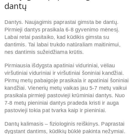
dantų
Dantys. Naujagimis paprastai gimsta be dantų.
Pirmieji dantys prasikala 6-8 gyvenimo mėnesį.
Labai retai pasitaiko, kad kūdikis gimsta su
dantimis. Tai labai trukdo natūraliam maitinimui,
nes dantimis sužeidžiama krūtis.
Pirmiausia išdygsta apatiniai viduriniai, vėliau
viršutiniai viduriniai ir viršutiniai šoniniai kandžiai.
Pirmų metų pabaigoje prasikala ir apatiniai šoniniai
kandžiai. Vienerių metų vaikas jau 5-7 metų vaikui
prasikala pirmieji pastovieji krūminiai dantys. Nuo
7-8 metų pieniniai dantys pradeda kristi ir auga
pastovieji tokia pat tvarka kaip ir pieniniai.
Dantų kalimasis – fiziologinis reiškinys. Paprastai
dygstant dantims, kūdikių būklė pakinta nežymiai.