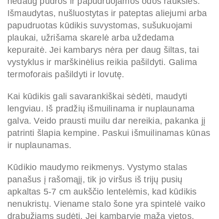
nedaug pudros ir papudruojamos odos raukšlės.
Išmaudytas, nušluostytas ir pateptas aliejumi arba
papudruotas kūdikis suvystomas, sušukuojami
plaukai, užrišama skarelė arba uždedama
kepuraitė. Jei kambarys nėra per daug šiltas, tai
vystyklus ir marškinėlius reikia pašildyti. Galima
termoforais pašildyti ir lovutę.
Kai kūdikis gali savarankiškai sėdėti, maudyti
lengviau. Iš pradžių išmuilinama ir nuplaunama
galva. Veido prausti muilu dar nereikia, pakanka jį
patrinti šlapia kempine. Paskui išmuilinamas kūnas
ir nuplaunamas.
Kūdikio maudymo reikmenys. Vystymo stalas
panašus į rašomąjį, tik jo viršus iš trijų pusių
apkaltas 5-7 cm aukščio lentelėmis, kad kūdikis
nenukristų. Viename stalo šone yra spintelė vaiko
drabužiams sudėti. Jei kambaryje maža vietos,