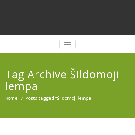
PERJUNGTI
NAVIGACIJĄ
Tag Archive Šildomoji
lempa
Home
/
Posts tagged "Šildomoji lempa"