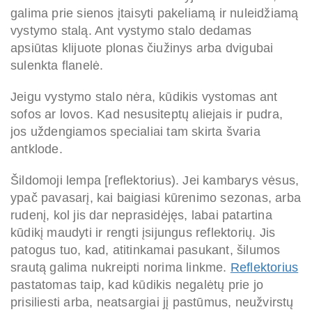
galima prie sienos įtaisyti pakeliamą ir nuleidžiamą
vystymo stalą. Ant vystymo stalo dedamas
apsiūtas klijuote plonas čiužinys arba dvigubai
sulenkta flanelė.
Jeigu vystymo stalo nėra, kūdikis vystomas ant
sofos ar lovos. Kad nesusiteptų aliejais ir pudra,
jos uždengiamos specialiai tam skirta švaria
antklode.
Šildomoji lempa [reflektorius). Jei kambarys vėsus,
ypač pavasarį, kai baigiasi kūrenimo sezonas, arba
rudenį, kol jis dar neprasidėjęs, labai patartina
kūdikį maudyti ir rengti įsijungus reflektorių. Jis
patogus tuo, kad, atitinkamai pasukant, šilumos
srautą galima nukreipti norima linkme.
Reflektorius
pastatomas taip, kad kūdikis negalėtų prie jo
prisiliesti arba, neatsargiai jį pastūmus, neužvirstų