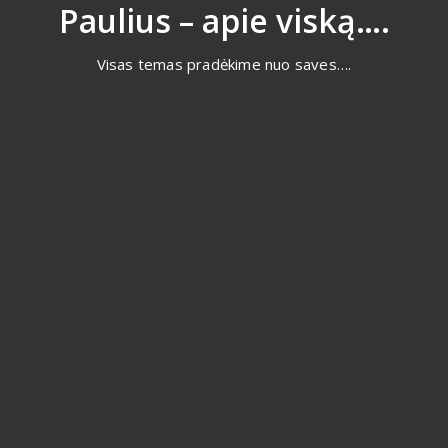
Eiti
Paulius – apie viską….
prie
turinio
Visas temas pradėkime nuo saves….