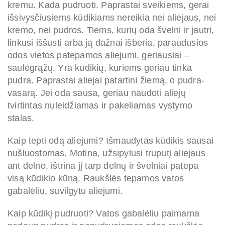
kremu. Kada pudruoti. Paprastai sveikiems, gerai
išsivysčiusiems kūdikiams nereikia nei aliejaus, nei
kremo, nei pudros. Tiems, kurių oda švelni ir jautri,
linkusi iššusti arba ją dažnai išberia, paraudusios
odos vietos patepamos aliejumi, geriausiai –
saulėgrąžų. Yra kūdikių, kuriems geriau tinka
pudra. Paprastai aliejai patartini žiemą, o pudra-
vasarą. Jei oda sausa, geriau naudoti aliejų
tvirtintas nuleidžiamas ir pakeliamas vystymo
stalas.
Kaip tepti odą aliejumi? Išmaudytas kūdikis sausai
nušluostomas. Motina, užsipylusi truputį aliejaus
ant delno, ištrina jį tarp delnų ir švelniai patepa
visą kūdikio kūną. Raukšlės tepamos vatos
gabalėliu, suvilgytu aliejumi.
Kaip kūdikį pudruoti? Vatos gabalėliu paimama