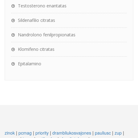
Testosterono enantatas
Sildenafilio citratas
Nandrolono fenilpropionatas
Klomifeno citratas
Epitalamino
zinok
|
pcmag
|
priority
|
drambliukosvajones
|
pauliusc
|
zup
|