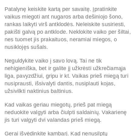
Patalynę keiskite kartą per savaitę. Įpratinkite
vaikus miegoti ant nugaros arba dešiniojo šono,
rankas laikyti virš antklodės. Neleiskite susiriesti,
pakišti galvą po antklode. Neklokite vaiko per šiltai,
nes tuomet jis prakaituos, neramiai miegos, o
nusiklojęs sušals.
Neguldykite vaiko į savo lovą. Tai ne tik
nehigieniška, bet ir galite jį užkrėsti užkrečiamąja
liga, pavyzdžiui, gripu ir kt. Vaikas prieš miegą turi
nusiprausti, išsivalyti dantis, nusiplauti kojas,
užsivilkti naktinius baltinius.
Kad vaikas geriau miegotų, prieš pat miegą
neduokite valgyti arba čiulpti saldainių. Vakarienę
jis turi valgyti dvi valandas prieš miegą.
Gerai išvėdinkite kambarį. Kad nenusilptų