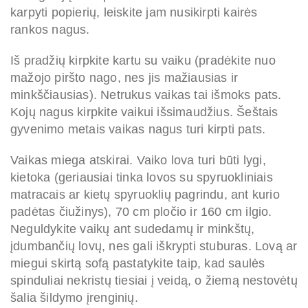
karpyti popierių, leiskite jam nusikirpti kairės
rankos nagus.
Iš pradžių kirpkite kartu su vaiku (pradėkite nuo
mažojo piršto nago, nes jis mažiausias ir
minkščiausias). Netrukus vaikas tai išmoks pats.
Kojų nagus kirpkite vaikui išsimaudžius. Šeštais
gyvenimo metais vaikas nagus turi kirpti pats.
Vaikas miega atskirai. Vaiko lova turi būti lygi,
kietoka (geriausiai tinka lovos su spyruokliniais
matracais ar kietų spyruoklių pagrindu, ant kurio
padėtas čiužinys), 70 cm pločio ir 160 cm ilgio.
Neguldykite vaikų ant sudedamų ir minkštų,
įdumbančių lovų, nes gali iškrypti stuburas. Lovą ar
miegui skirtą sofą pastatykite taip, kad saulės
spinduliai nekristų tiesiai į veidą, o žiemą nestovėtų
šalia šildymo įrenginių.