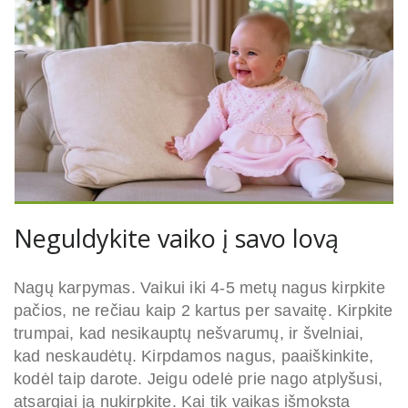
Neguldykite vaiko į savo lovą
Nagų karpymas. Vaikui iki 4-5 metų nagus kirpkite
pačios, ne rečiau kaip 2 kartus per savaitę. Kirpkite
trumpai, kad nesikauptų nešvarumų, ir švelniai,
kad neskaudėtų. Kirpdamos nagus, paaiškinkite,
kodėl taip darote. Jeigu odelė prie nago atplyšusi,
atsargiai ją nukirpkite. Kai tik vaikas išmoksta