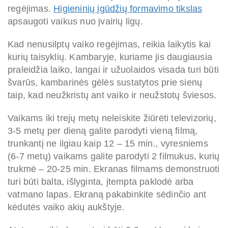
regėjimas.
Higieninių įgūdžių formavimo tikslas
apsaugoti vaikus nuo įvairių ligų.
Kad nenusilptų vaiko regėjimas, reikia laikytis kai
kurių taisyklių. Kambaryje, kuriame jis daugiausia
praleidžia laiko, langai ir užuolaidos visada turi būti
švarūs, kambarinės gėlės sustatytos prie sienų
taip, kad neužkristų ant vaiko ir neužstotų šviesos.
Vaikams iki trejų metų neleiskite žiūrėti televizorių,
3-5 metų per dieną galite parodyti vieną filmą,
trunkantį ne ilgiau kaip 12
–
15 min., vyresniems
(6-7 metų) vaikams galite parodyti 2 filmukus, kurių
trukmė – 20-25 min. Ekranas filmams demonstruoti
turi būti balta, išlyginta, įtempta paklodė arba
vatmano lapas. Ekraną pakabinkite sėdinčio ant
kėdutės vaiko akių aukštyje.