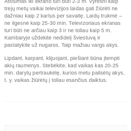
Atstumas iki ekrano turi būti 2-3 m. Vyresni kaip
trejų metų vaikai televizijos laidas gali žiūrėti ne
dažniau kaip 2 kartus per savaitę. Laidų trukmė –
ne ilgesnė kaip 25-30 min. Televizoriaus ekranas
turi būti ne arčiau kaip 3 ir ne toliau kaip 5 m.
Kambaryje uždekite nedidelį šviestuvą ir
pastatykite už nugaros. Taip mažiau vargs akys.
Lipdant, karpant, klijuojant, piešiant būna įtempti
akių raumenys. Stebėkite, kad vaikas kas 20-25
min. darytų pertraukėlę, kurios metu pailsėtų akys,
t. y. vaikas žiūrėtų į toliau esančius daiktus.