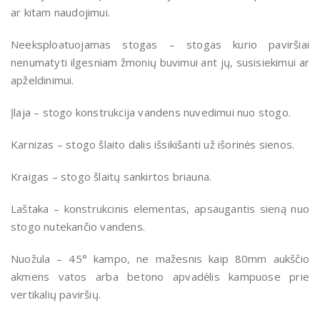
ar kitam naudojimui.
Neeksploatuojamas stogas – stogas kurio paviršiai
nenumatyti ilgesniam žmonių buvimui ant jų, susisiekimui ar
apželdinimui.
Įlaja – stogo konstrukcija vandens nuvedimui nuo stogo.
Karnizas – stogo šlaito dalis išsikišanti už išorinės sienos.
Kraigas – stogo šlaitų sankirtos briauna.
Laštaka – konstrukcinis elementas, apsaugantis sieną nuo
stogo nutekančio vandens.
Nuožula – 45° kampo, ne mažesnis kaip 80mm aukščio
akmens vatos arba betono apvadėlis kampuose prie
vertikalių paviršių.