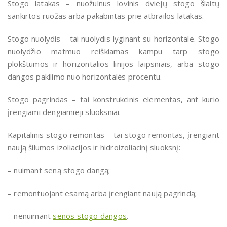
Stogo latakas – nuožulnus lovinis dviejų stogo šlaitų
sankirtos ruožas arba pakabintas prie atbrailos latakas.
Stogo nuolydis – tai nuolydis lyginant su horizontale. Stogo
nuolydžio matmuo reiškiamas kampu tarp stogo
plokštumos ir horizontalios linijos laipsniais, arba stogo
dangos pakilimo nuo horizontalės procentu.
Stogo pagrindas – tai konstrukcinis elementas, ant kurio
įrengiami dengiamieji sluoksniai.
Kapitalinis stogo remontas – tai stogo remontas, įrengiant
naują šilumos izoliacijos ir hidroizoliacinį sluoksnį:
– nuimant seną stogo dangą;
– remontuojant esamą arba įrengiant naują pagrindą;
– nenuimant
senos stogo dangos
.