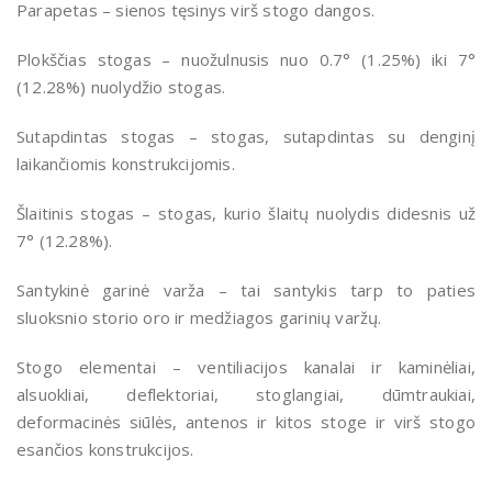
Parapetas – sienos tęsinys virš stogo dangos.
Plokščias stogas – nuožulnusis nuo 0.7° (1.25%) iki 7°
(12.28%) nuolydžio stogas.
Sutapdintas stogas – stogas, sutapdintas su denginį
laikančiomis konstrukcijomis.
Šlaitinis stogas – stogas, kurio šlaitų nuolydis didesnis už
7° (12.28%).
Santykinė garinė varža – tai santykis tarp to paties
sluoksnio storio oro ir medžiagos garinių varžų.
Stogo elementai – ventiliacijos kanalai ir kaminėliai,
alsuokliai, deflektoriai, stoglangiai, dūmtraukiai,
deformacinės siūlės, antenos ir kitos stoge ir virš stogo
esančios konstrukcijos.