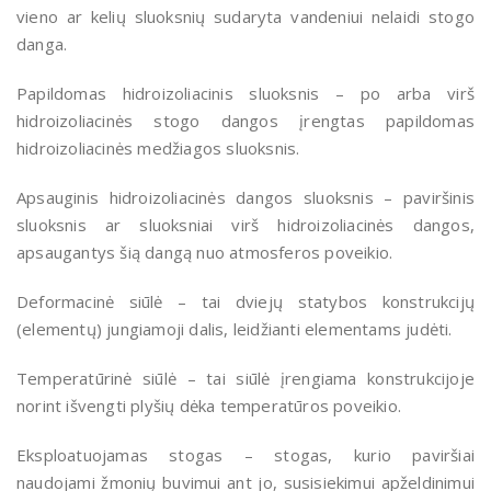
vieno ar kelių sluoksnių sudaryta vandeniui nelaidi stogo
danga.
Papildomas hidroizoliacinis sluoksnis – po arba virš
hidroizoliacinės stogo dangos įrengtas papildomas
hidroizoliacinės medžiagos sluoksnis.
Apsauginis hidroizoliacinės dangos sluoksnis – paviršinis
sluoksnis ar sluoksniai virš hidroizoliacinės dangos,
apsaugantys šią dangą nuo atmosferos poveikio.
Deformacinė siūlė – tai dviejų statybos konstrukcijų
(elementų) jungiamoji dalis, leidžianti elementams judėti.
Temperatūrinė siūlė – tai siūlė įrengiama konstrukcijoje
norint išvengti plyšių dėka temperatūros poveikio.
Eksploatuojamas stogas – stogas, kurio paviršiai
naudojami žmonių buvimui ant jo, susisiekimui apželdinimui