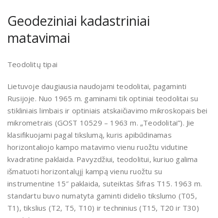
Geodeziniai kadastriniai
matavimai
Teodolitų tipai
Lietuvoje daugiausia naudojami teodolitai, pagaminti
Rusijoje. Nuo 1965 m. gaminami tik optiniai teodolitai su
stikliniais limbais ir optiniais atskaičiavimo mikroskopais bei
mikrometrais (GOST 10529 – 1963 m. „Teodolitai”). Jie
klasifikuojami pagal tikslumą, kuris apibūdinamas
horizontaliojo kampo matavimo vienu ruožtu vidutine
kvadratine paklaida. Pavyzdžiui, teodolitui, kuriuo galima
išmatuoti horizontalųjį kampą vienu ruožtu su
instrumentine 15″ paklaida, suteiktas šifras T15. 1963 m.
standartu buvo numatyta gaminti didelio tikslumo (T05,
T1), tikslius (T2, T5, T10) ir techninius (T15, T20 ir T30)