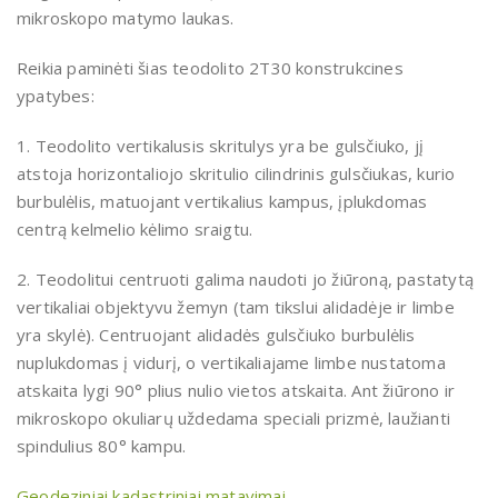
mikroskopo matymo laukas.
Reikia paminėti šias teodolito 2T30 konstrukcines
ypatybes:
1. Teodolito vertikalusis skritulys yra be gulsčiuko, jį
atstoja horizontaliojo skritulio cilindrinis gulsčiukas, kurio
burbulėlis, matuojant vertikalius kampus, įplukdomas
centrą kelmelio kėlimo sraigtu.
2. Teodolitui centruoti galima naudoti jo žiūroną, pastatytą
vertikaliai objektyvu žemyn (tam tikslui alidadėje ir limbe
yra skylė). Centruojant alidadės gulsčiuko burbulėlis
nuplukdomas į vidurį, o vertikaliajame limbe nustatoma
atskaita lygi 90° plius nulio vietos atskaita. Ant žiūrono ir
mikroskopo okuliarų uždedama speciali prizmė, laužianti
spindulius 80° kampu.
Geodeziniai kadastriniai matavimai