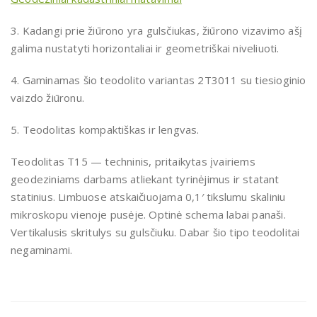
3. Kadangi prie žiūrono yra gulsčiukas, žiūrono vizavimo ašį
galima nustatyti horizontaliai ir geometriškai niveliuoti.
4. Gaminamas šio teodolito variantas 2T3011 su tiesioginio
vaizdo žiūronu.
5. Teodolitas kompaktiškas ir lengvas.
Teodolitas T15 — techninis, pritaikytas įvairiems
geodeziniams darbams atliekant tyrinėjimus ir statant
statinius. Limbuose atskaičiuojama 0,1′ tikslumu skaliniu
mikroskopu vienoje pusėje. Optinė schema labai panaši.
Vertikalusis skritulys su gulsčiuku. Dabar šio tipo teodolitai
negaminami.