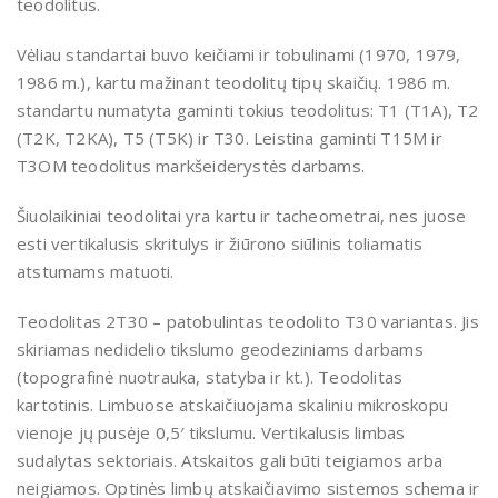
teodolitus.
Vėliau standartai buvo keičiami ir tobulinami (1970, 1979,
1986 m.), kartu mažinant teodolitų tipų skaičių. 1986 m.
standartu numatyta gaminti tokius teodolitus: T1 (T1A), T2
(T2K, T2KA), T5 (T5K) ir T30. Leistina gaminti T15M ir
T3OM teodolitus markšeiderystės darbams.
Šiuolaikiniai teodolitai yra kartu ir tacheometrai, nes juose
esti vertikalusis skritulys ir žiūrono siūlinis toliamatis
atstumams matuoti.
Teodolitas 2T30 – patobulintas teodolito T30 variantas. Jis
skiriamas nedidelio tikslumo geodeziniams darbams
(topografinė nuotrauka, statyba ir kt.). Teodolitas
kartotinis. Limbuose atskaičiuojama skaliniu mikroskopu
vienoje jų pusėje 0,5′ tikslumu. Vertikalusis limbas
sudalytas sektoriais. Atskaitos gali būti teigiamos arba
neigiamos. Optinės limbų atskaičiavimo sistemos schema ir