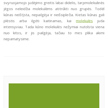
svyruojamojo judėjimo greitis labai didelis, tarpmolekulinės
jėgos neleidžia molekulėms atitrūkti nuo grupės. Todėl
kūnas neištįsta, nepailgėja ir neišsiplečia. Kietas kūnas gali
plėstis arba ilgėti kaitinamas, kai
molekulės
juda
intensyviau. Tada kūno molekulės nežymiai nutolsta viena
nuo kitos, ir jis pailgėja, tačiau to mes plika akimi
nepamatysime.