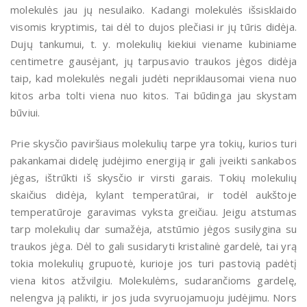
molekulės jau jų nesulaiko. Kadangi molekulės išsisklaido
visomis kryptimis, tai dėl to dujos plečiasi ir jų tūris didėja.
Dujų tankumui, t. y. molekulių kiekiui viename kubiniame
centimetre gausėjant, jų tarpusavio traukos jėgos didėja
taip, kad molekulės negali judėti nepriklausomai viena nuo
kitos arba tolti viena nuo kitos. Tai būdinga jau skystam
būviui.
Prie skysčio paviršiaus molekulių tarpe yra tokių, kurios turi
pakankamai didelę judėjimo energiją ir gali įveikti sankabos
jėgas, ištrūkti iš skysčio ir virsti garais. Tokių molekulių
skaičius didėja, kylant temperatūrai, ir todėl aukštoje
temperatūroje garavimas vyksta greičiau. Jeigu atstumas
tarp molekulių dar sumažėja, atstūmio jėgos susilygina su
traukos jėga. Dėl to gali susidaryti kristalinė gardelė, tai yrą
tokia molekulių grupuotė, kurioje jos turi pastovią padėtį
viena kitos atžvilgiu. Molekulėms, sudarančioms gardelę,
nelengva ją palikti, ir jos juda svyruojamuoju judėjimu. Nors