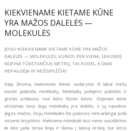
KIEKVIENAME KIETAME KŪNE
YRA MAŽOS DALELĖS —
MOLEKULĖS
JEIGU KIEKVIENAME KIETAME KŪNE YRA MAŽOS
DALELĖS — MOLEKULĖS, KURIOS PER VIENA, SEKUNDĘ
NUEINA TŪKSTANČIUS METRŲ, TAI KODĖL, KŪNAS
NEPAILGĖJA IR NEIŠSIPLĖČIA?
Kaip žinoma, kiekvienas kūnas sudarytas iš labai mažų
nuolat judančiu molekulių. Molekulių judėjimo pobūdis ir
greitis priklauso nuo kūno fizinio būvio. Dujiniam kūne
atstumas tarp dujų molekulių yra didelis, o jų sąveikos
jėgos mažos. Dujų molekulės be paliovos netvarkingai juda
visomis kryptimis. Kiekviena molekulė nuo vieno susidūrimo
iki kito juda tiesia linija ir išeina į laisvą erdvę, kur kitos