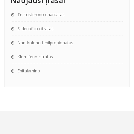
Naujausi įrašai
Testosterono enantatas
Sildenafilio citratas
Nandrolono fenilpropionatas
Klomifeno citratas
Epitalamino