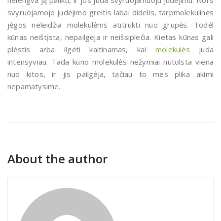
nelengva ją palikti, ir jos juda svyruojamuoju judėjimu. Nors
svyruojamojo judėjimo greitis labai didelis, tarpmolekulinės
jėgos neleidžia molekulėms atitrūkti nuo grupės. Todėl
kūnas neištįsta, nepailgėja ir neišsiplečia. Kietas kūnas gali
plėstis arba ilgėti kaitinamas, kai
molekulės
juda
intensyviau. Tada kūno molekulės nežymiai nutolsta viena
nuo kitos, ir jis pailgėja, tačiau to mes plika akimi
nepamatysime.
About the author