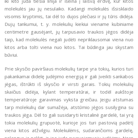
iki kito juda tiesia linija ir išeina į laisvą erdvę, kur kitos
molekulės jau jų nesulaiko. Kadangi molekulės išsisklaido
visomis kryptimis, tai dėl to dujos plečiasi ir jų tūris didėja.
Dujų tankumui, t. y. molekulių kiekiui viename kubiniame
centimetre gausėjant, jų tarpusavio traukos jėgos didėja
taip, kad molekulės negali judėti nepriklausomai viena nuo
kitos arba tolti viena nuo kitos. Tai būdinga jau skystam
būviui.
Prie skysčio paviršiaus molekulių tarpe yra tokių, kurios turi
pakankamai didelę judėjimo energiją ir gali įveikti sankabos
jėgas, ištrūkti iš skysčio ir virsti garais. Tokių molekulių
skaičius didėja, kylant temperatūrai, ir todėl aukštoje
temperatūroje garavimas vyksta greičiau. Jeigu atstumas
tarp molekulių dar sumažėja, atstūmio jėgos susilygina su
traukos jėga. Dėl to gali susidaryti kristalinė gardelė, tai yrą
tokia molekulių grupuotė, kurioje jos turi pastovią padėtį
viena kitos atžvilgiu. Molekulėms, sudarančioms gardelę,