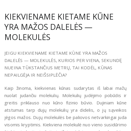
KIEKVIENAME KIETAME KŪNE
YRA MAŽOS DALELĖS —
MOLEKULĖS
JEIGU KIEKVIENAME KIETAME KŪNE YRA MAŽOS
DALELĖS — MOLEKULĖS, KURIOS PER VIENA, SEKUNDĘ
NUEINA TŪKSTANČIUS METRŲ, TAI KODĖL, KŪNAS
NEPAILGĖJA IR NEIŠSIPLĖČIA?
Kaip žinoma, kiekvienas kūnas sudarytas iš labai mažų
nuolat judančiu molekulių. Molekulių judėjimo pobūdis ir
greitis priklauso nuo kūno fizinio būvio. Dujiniam kūne
atstumas tarp dujų molekulių yra didelis, o jų sąveikos
jėgos mažos. Dujų molekulės be paliovos netvarkingai juda
visomis kryptimis. Kiekviena molekulė nuo vieno susidūrimo