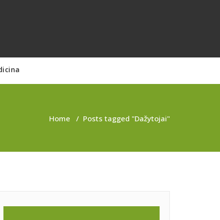
dicina
Home
/
Posts tagged "Dažytojai"