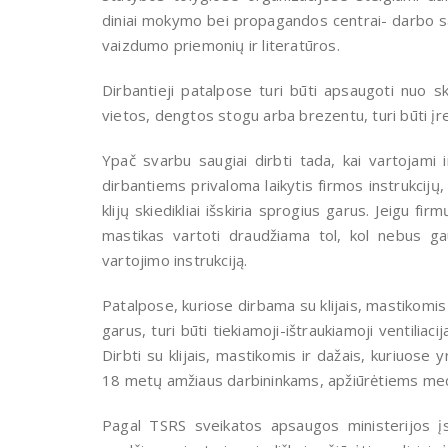
diniai mokymo bei propagandos centrai- darbo s
vaizdumo priemonių ir literatūros.
Dirbantieji patalpose turi būti apsaugoti nuo ske
vietos, dengtos stogu arba brezentu, turi būti įr
Ypač svarbu saugiai dirbti tada, kai vartojami im
dirbantiems privaloma laikytis firmos instrukcijų
klijų skiedikliai išskiria sprogius garus. Jeigu fir
mastikas vartoti draudžiama tol, kol nebus gau
vartojimo instrukciją.
Patalpose, kuriose dirbama su klijais, mastikomis 
garus, turi būti tiekiamoji-ištraukiamoji ventiliac
Dirbti su klijais, mastikomis ir dažais, kuriuos
18 metų amžiaus darbininkams, apžiūrėtiems medic
Pagal TSRS sveikatos apsaugos ministerijos į