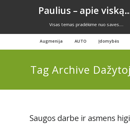
Eiti
Paulius – apie viską…
prie
turinio
Visas temas pradėkime nuo saves….
Augmenija
AUTO
Įdomybės
Tag Archive Dažytoj
Saugos darbe ir asmens higi