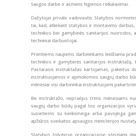
Saugos darbe ir asmens higienos reikalavimai.
Dažytojai privalo vadovautis Statybos normomis
tai, kad, atliekant statybos ir montavimo darbus
technikos bei gamybinės sanitarijos nuorodos, at
techniniai darbuotojai.
Priimtiems naujiems darbininkams leidžiama pradėt
technikos ir gamybinės sanitarijos instruktažą,
Pastarasis instruktažas kartojamas, pakeitus 
instruktuojamos ir apmokomos saugių darbo būdų,
mėnesiai visi darbininkai instruktuojami pakartotin
Be instruktažo, nepraėjus trims mėnesiams n
saugių darbo būdų pagal tos organizacijos vyria
susietiems su kenksminga arba pavojinga gam
apžiūros sveikatos apsaugos ministerijos nustaty
Statybos tolygiose organizacijose steigiami d