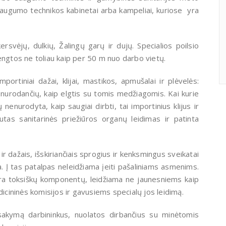
augumo technikos kabinetai arba kampeliai, kuriose yra
rsvėjų, dulkių, Žalingų garų ir dujų. Specialios poilsio
engtos ne toliau kaip per 50 m nuo darbo vietų.
portiniai dažai, klijai, mastikos, apmušalai ir plėvelės:
, nurodančių, kaip elgtis su tomis medžiagomis. Kai kurie
mų nenurodyta, kaip saugiai dirbti, tai importinius klijus ir
tas sanitarinės priežiūros organų leidimas ir patinta
ir dažais, išskiriančiais sprogius ir kenksmingus sveikatai
ija. Į tas patalpas neleidžiama įeiti pašaliniams asmenims.
e yra toksiškų komponentų, leidžiama ne jaunesniems kaip
ininės komisijos ir gavusiems specialų jos leidimą.
sakymą darbininkus, nuolatos dirbančius su minėtomis