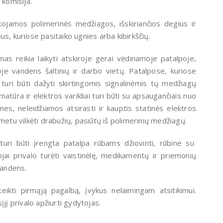
 komisija.
ojamos polimerinės medžiagos, išskiriančios degius ir
s, kuriose pasitaiko ugnies arba kibirkščių.
s reikia laikyti atskiroje gerai vėdinamoje patalpoje,
e vandens šaltinių ir darbo vietų. Patalpose, kuriose
turi būti dažyti skirtingomis signalinėmis tų medžiagų
ūra ir elektros varikliai turi būti su apsaugančiais nuo
s, neleidžiamos atsirasti ir kauptis statinės elektros
tu vilkėti drabužių, pasiūtų iš polimerinių medžiagų.
turi būti įrengta patalpa rūbams džiovinti, rūbine su
ojai privalo turėti vaistinėlę, medikamentų ir priemonių
vandens.
eikti pirmąją pagalbą, įvykus nelaimingam atsitikimui.
įjį privalo apžiurti gydytojas.