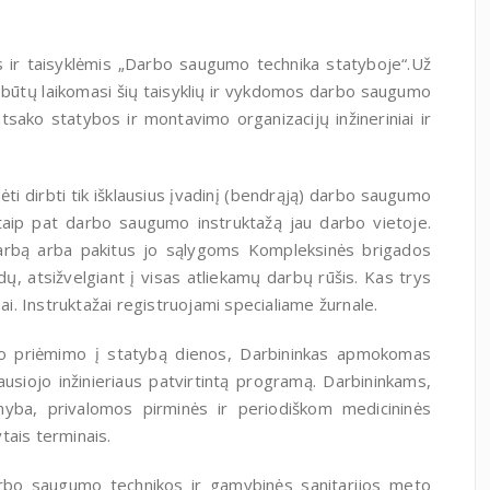
 ir taisyklėmis „Darbo saugumo technika statyboje“.Už
, būtų laikomasi šių taisyklių ir vykdomos darbo saugumo
sako statybos ir montavimo organizacijų inžineriniai ir
i dirbti tik išklausius įvadinį (bendrąją) darbo saugumo
 taip pat darbo saugumo instruktažą jau darbo vietoje.
darbą arba pakitus jo sąlygoms Kompleksinės brigados
 atsižvelgiant į visas atliekamų darbų rūšis. Kas trys
ai. Instruktažai registruojami specialiame žurnale.
uo priėmimo į statybą dienos, Darbininkas apmokomas
usiojo inžinieriaus patvirtintą programą. Darbininkams,
yba, privalomos pirminės ir periodiškom medicininės
tais terminais.
arbo saugumo technikos ir gamybinės sanitarijos meto