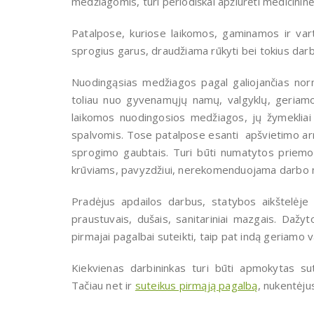
medžiagomis, turi periodiškai apžiūrėti medicininė
Patalpose, kuriose laikomos, gaminamos ir vart
sprogius garus, draudžiama rūkyti bei tokius darbu
Nuodingąsias medžiagos pagal galiojančias norma
toliau nuo gyvenamųjų namų, valgyklų, geriamoj
laikomos nuodingosios medžiagos, jų žymekliai 
spalvomis. Tose patalpose esanti apšvietimo armat
sprogimo gaubtais. Turi būti numatytos priemone
krūviams, pavyzdžiui, nerekomenduojama darbo me
Pradėjus apdailos darbus, statybos aikštelėje 
praustuvais, dušais, sanitariniai mazgais. Dažyt
pirmajai pagalbai suteikti, taip pat indą geriamo 
Kiekvienas darbininkas turi būti apmokytas sut
Tačiau net ir
suteikus pirmąją pagalbą
, nukentėjus