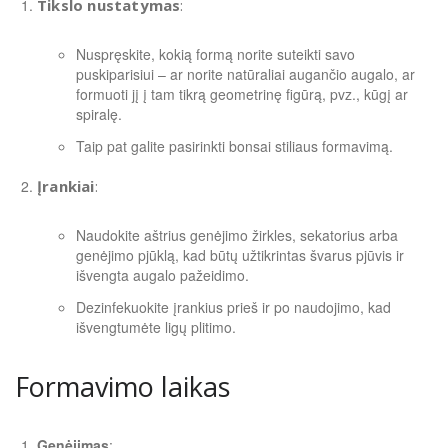
Tikslo nustatymas
:
Nuspręskite, kokią formą norite suteikti savo
puskiparisiui – ar norite natūraliai augančio augalo, ar
formuoti jį į tam tikrą geometrinę figūrą, pvz., kūgį ar
spiralę.
Taip pat galite pasirinkti bonsai stiliaus formavimą.
Įrankiai
:
Naudokite aštrius genėjimo žirkles, sekatorius arba
genėjimo pjūklą, kad būtų užtikrintas švarus pjūvis ir
išvengta augalo pažeidimo.
Dezinfekuokite įrankius prieš ir po naudojimo, kad
išvengtumėte ligų plitimo.
Formavimo laikas
Genėjimas
: