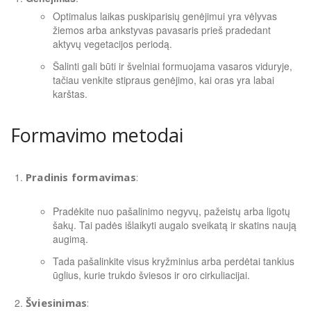
Optimalus laikas puskiparisių genėjimui yra vėlyvas
žiemos arba ankstyvas pavasaris prieš pradedant
aktyvų vegetacijos periodą.
Šalinti gali būti ir švelniai formuojama vasaros viduryje,
tačiau venkite stipraus genėjimo, kai oras yra labai
karštas.
Formavimo metodai
Pradinis formavimas
:
Pradėkite nuo pašalinimo negyvų, pažeistų arba ligotų
šakų. Tai padės išlaikyti augalo sveikatą ir skatins naują
augimą.
Tada pašalinkite visus kryžminius arba perdėtai tankius
ūglius, kurie trukdo šviesos ir oro cirkuliacijai.
Šviesinimas
: