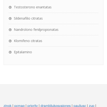
Testosterono enantatas
Sildenafilio citratas
Nandrolono fenilpropionatas
Klomifeno citratas
Epitalamino
zinok
|
pcmag
|
priority
|
drambliukosvajones
|
pauliusc
|
zup
|