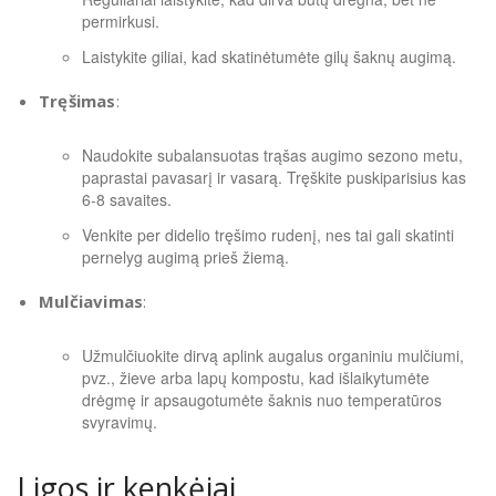
permirkusi.
Laistykite giliai, kad skatinėtumėte gilų šaknų augimą.
Tręšimas
:
Naudokite subalansuotas trąšas augimo sezono metu,
paprastai pavasarį ir vasarą. Tręškite puskiparisius kas
6-8 savaites.
Venkite per didelio tręšimo rudenį, nes tai gali skatinti
pernelyg augimą prieš žiemą.
Mulčiavimas
:
Užmulčiuokite dirvą aplink augalus organiniu mulčiumi,
pvz., žieve arba lapų kompostu, kad išlaikytumėte
drėgmę ir apsaugotumėte šaknis nuo temperatūros
svyravimų.
Ligos ir kenkėjai