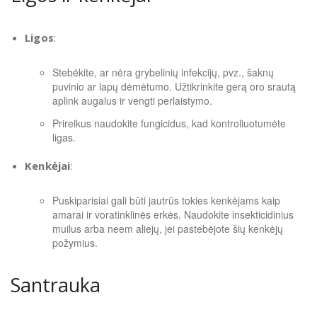
Ligos
:
Stebėkite, ar nėra grybelinių infekcijų, pvz., šaknų
puvinio ar lapų dėmėtumo. Užtikrinkite gerą oro srautą
aplink augalus ir vengti perlaistymo.
Prireikus naudokite fungicidus, kad kontroliuotumėte
ligas.
Kenkėjai
:
Puskiparisiai gali būti jautrūs tokies kenkėjams kaip
amarai ir voratinklinės erkės. Naudokite insekticidinius
muilus arba neem aliejų, jei pastebėjote šių kenkėjų
požymius.
Santrauka