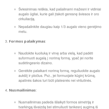
Šviesinimas reiškia, kad pašalinami mažesni ir vidiniai
augalo ūgliai, kurie gali įtakoti geresnę šviesos ir oro
cirkuliaciją.
Nepašalinkite daugiau kaip 1/3 augalo vieno genėjimo
metu.
Formos palaikymas
:
Naudokite kuoliuką ir virvę arba vielą, kad padėti
suformuoti augalą į norimą formą, ypač jei norite
sudėtingesnio dizaino.
Genėkite palaikant norimą formą, reguliuokite augalo
aukštį ir pločius. Pvz., jei formuojate kūginį krūmą,
apatinės šakos turi būti platesnės nei viršutinės.
Nusmailinimas
:
Nusmailinimas padeda išlaikyti formos simetriją ir
tvarkingą išvaizdą bei stimuliuoti tankesnį augimą iš