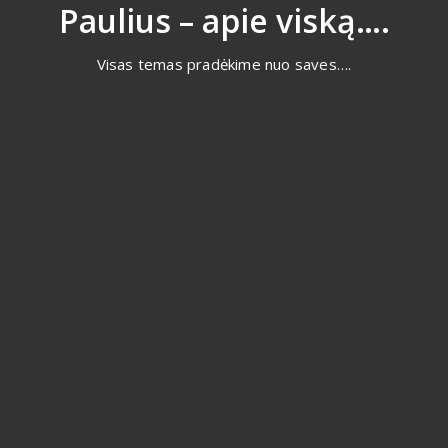
Eiti
Paulius – apie viską….
prie
turinio
Visas temas pradėkime nuo saves….