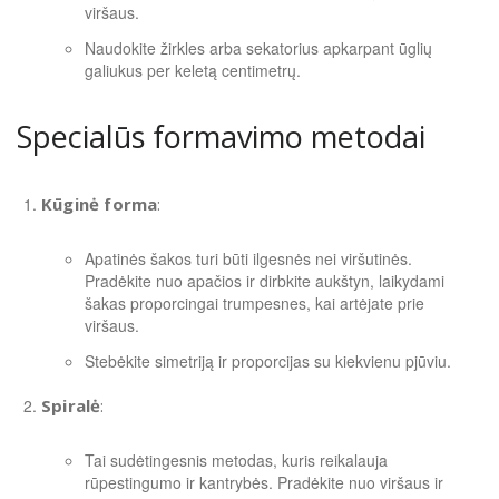
viršaus.
Naudokite žirkles arba sekatorius apkarpant ūglių
galiukus per keletą centimetrų.
Specialūs formavimo metodai
Kūginė forma
:
Apatinės šakos turi būti ilgesnės nei viršutinės.
Pradėkite nuo apačios ir dirbkite aukštyn, laikydami
šakas proporcingai trumpesnes, kai artėjate prie
viršaus.
Stebėkite simetriją ir proporcijas su kiekvienu pjūviu.
Spiralė
:
Tai sudėtingesnis metodas, kuris reikalauja
rūpestingumo ir kantrybės. Pradėkite nuo viršaus ir