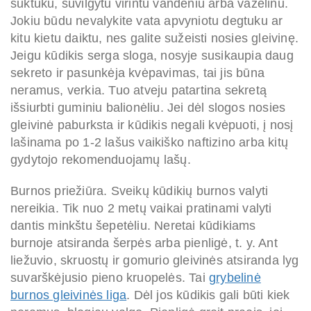
suktuku, suvilgytu virintu vandeniu arba vazelinu.
Jokiu būdu nevalykite vata apvyniotu degtuku ar
kitu kietu daiktu, nes galite sužeisti nosies gleivinę.
Jeigu kūdikis serga sloga, nosyje susikaupia daug
sekreto ir pasunkėja kvėpavimas, tai jis būna
neramus, verkia. Tuo atveju patartina sekretą
išsiurbti guminiu balionėliu. Jei dėl slogos nosies
gleivinė paburksta ir kūdikis negali kvėpuoti, į nosį
lašinama po 1-2 lašus vaikiško naftizino arba kitų
gydytojo rekomenduojamų lašų.
Burnos priežiūra. Sveikų kūdikių burnos valyti
nereikia. Tik nuo 2 metų vaikai pratinami valyti
dantis minkštu šepetėliu. Neretai kūdikiams
burnoje atsiranda šerpės arba pienligė, t. y. Ant
liežuvio, skruostų ir gomurio gleivinės atsiranda lyg
suvarškėjusio pieno kruopelės. Tai
grybelinė
burnos gleivinės liga
. Dėl jos kūdikis gali būti kiek