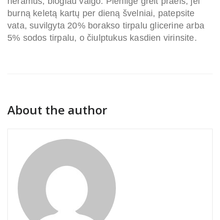
neramus, blogiau valgo. Pienligė greit praeis, jei
burną keletą kartų per dieną švelniai, patepsite
vata, suvilgyta 20% borakso tirpalu glicerine arba
5% sodos tirpalu, o čiulptukus kasdien virinsite.
About the author