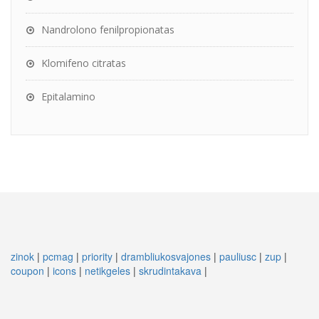
Nandrolono fenilpropionatas
Klomifeno citratas
Epitalamino
zinok
|
pcmag
|
priority
|
drambliukosvajones
|
pauliusc
|
zup
|
coupon
|
icons
|
netikgeles
|
skrudintakava
|