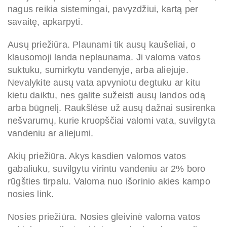
nagus reikia sistemingai, pavyzdžiui, kartą per
savaitę, apkarpyti.
Ausų priežiūra. Plaunami tik ausų kaušeliai, o
klausomoji landa neplaunama. Ji valoma vatos
suktuku, sumirkytu vandenyje, arba aliejuje.
Nevalykite ausų vata apvyniotu degtuku ar kitu
kietu daiktu, nes galite sužeisti ausų landos odą
arba būgnelį. Raukšlėse už ausų dažnai susirenka
nešvarumų, kurie kruopščiai valomi vata, suvilgyta
vandeniu ar aliejumi.
Akių priežiūra. Akys kasdien valomos vatos
gabaliuku, suvilgytu virintu vandeniu ar 2% boro
rūgšties tirpalu. Valoma nuo išorinio akies kampo
nosies link.
Nosies priežiūra. Nosies gleivinė valoma vatos