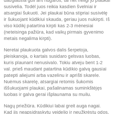
daugiausia guli ant nugaros, tai net neilgi jo plaukai
susivelia. Todėl juos reikia kasdien švelniai ir
atsargiai šukuoti. Jei plaukai būna stipriai susivėlę
ir šukuojant kūdikiui skauda, geriau juos nukirpti. Iš
viso kūdikį patartina kirpti kas 2-3 mėnesiai
(neteisinga pažiūra, kad vaikų pirmais gyvenimo
metais negalima kirpti).
Neretai plaukuota galvos dalis šerpetoja,
pleiskanoja, o kartais susidaro gelsvas luobas,
kuris plaunant nenusivalo. Tokiu atveju bent 1-2
val. prieš maudant patartina kūdikio galvą gausiai
patepti aliejumi arba vazelinu ir aprišti skarele.
Nuėmus skarelę, atsargiai retomis šukomis
iššukuojami plaukai, pašalinamas suminkštėjęs
luobas ir galva gerai išplaunama su muilu.
Nagų priežiūra. Kūdikiui labai greit auga nagai.
Kad jis neapsidraskytų veidelio ir neužkrėstų odos,