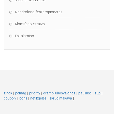
Nandrolono fenilpropionatas
Klomifeno citratas
Epitalamino
zinok
|
pcmag
|
priority
|
drambliukosvajones
|
pauliusc
|
zup
|
coupon
|
icons
|
netikgeles
|
skrudintakava
|