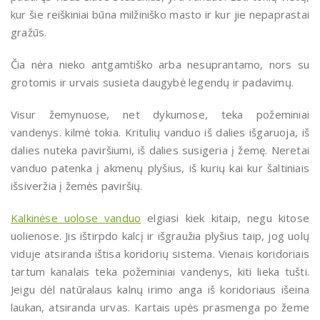
kur šie reiškiniai būna milžiniško masto ir kur jie nepaprastai
gražūs.
Čia nėra nieko antgamtiško arba nesuprantamo, nors su
grotomis ir urvais susieta daugybė legendų ir padavimų.
Visur žemynuose, net dykumose, teka požeminiai
vandenys. kilmė tokia. Kritulių vanduo iš dalies išgaruoja, iš
dalies nuteka paviršiumi, iš dalies susigeria į žemę. Neretai
vanduo patenka į akmenų plyšius, iš kurių kai kur šaltiniais
išsiveržia į žemės paviršių.
Kalkinėse uolose vanduo
elgiasi kiek kitaip, negu kitose
uolienose. Jis ištirpdo kalcį ir išgraužia plyšius taip, jog uolų
viduje atsiranda ištisa koridorių sistema. Vienais koridoriais
tartum kanalais teka požeminiai vandenys, kiti lieka tušti.
Jeigu dėl natūralaus kalnų irimo anga iš koridoriaus išeina
laukan, atsiranda urvas. Kartais upės prasmenga po žeme