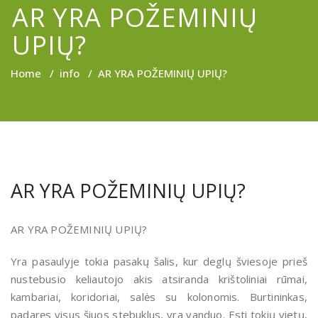
AR YRA POŽEMINIŲ
UPIŲ?
Home
/
info
/
AR YRA POŽEMINIŲ UPIŲ?
AR YRA POŽEMINIŲ UPIŲ?
AR YRA POŽEMINIŲ UPIŲ?
Yra pasaulyje tokia pasakų šalis, kur deglų šviesoje prieš
nustebusio keliautojo akis atsiranda krištoliniai rūmai,
kambariai, koridoriai, salės su kolonomis. Burtininkas,
padaręs visus šiuos stebuklus, yra vanduo. Esti tokių vietų,