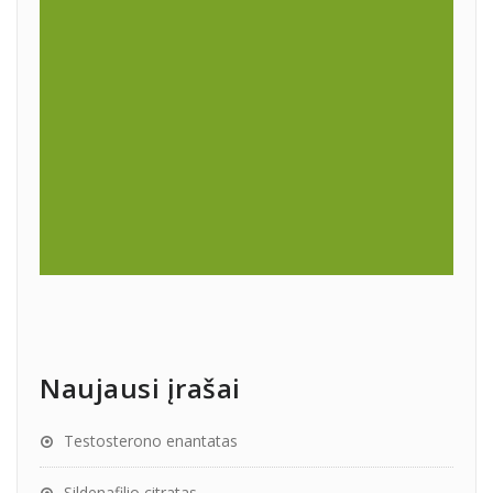
Naujausi įrašai
Testosterono enantatas
Sildenafilio citratas