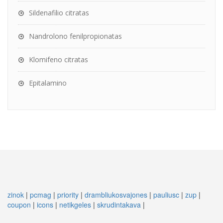
Sildenafilio citratas
Nandrolono fenilpropionatas
Klomifeno citratas
Epitalamino
zinok
|
pcmag
|
priority
|
drambliukosvajones
|
pauliusc
|
zup
|
coupon
|
icons
|
netikgeles
|
skrudintakava
|