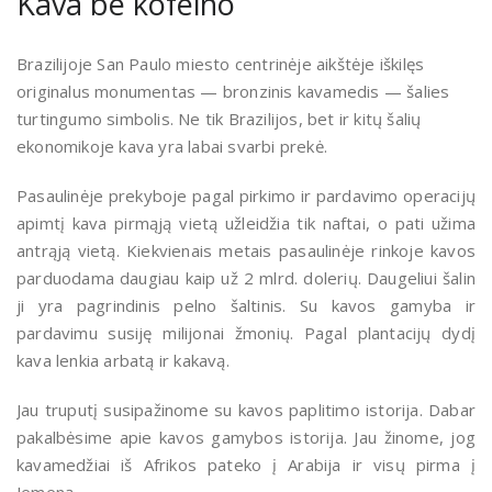
Kava be kofeino
Brazilijoje San Paulo miesto centrinėje aikštėje iškilęs
originalus monumentas — bronzinis kavamedis — šalies
turtingumo simbolis. Ne tik Brazilijos, bet ir kitų šalių
ekonomikoje kava yra labai svarbi prekė.
Pasaulinėje prekyboje pagal pirkimo ir pardavimo operacijų
apimtį kava pirmąją vietą užleidžia tik naftai, o pati užima
antrąją vietą. Kiekvienais metais pasaulinėje rinkoje kavos
parduodama daugiau kaip už 2 mlrd. dolerių. Daugeliui šalin
ji yra pagrindinis pelno šaltinis. Su kavos gamyba ir
pardavimu susiję milijonai žmonių. Pagal plantacijų dydį
kava lenkia arbatą ir kakavą.
Jau truputį susipažinome su kavos paplitimo istorija. Dabar
pakalbėsime apie kavos gamybos istorija. Jau žinome, jog
kavamedžiai iš Afrikos pateko į Arabija ir visų pirma į