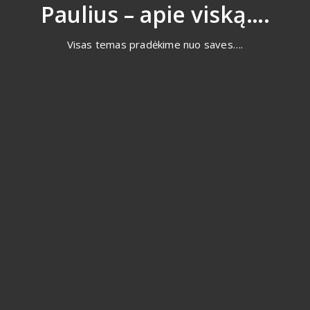
Eiti
Paulius – apie viską….
prie
turinio
Visas temas pradėkime nuo saves….