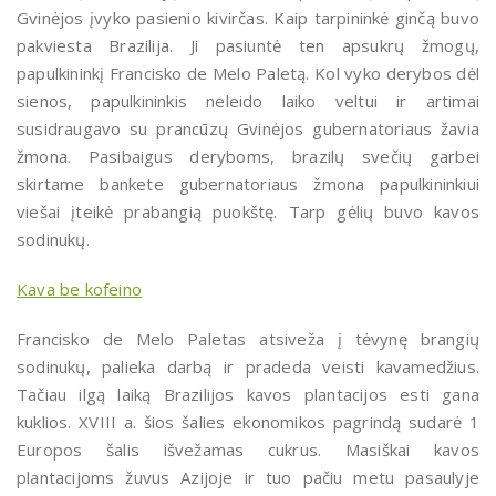
Gvinėjos įvyko pasienio kivirčas. Kaip tarpininkė ginčą buvo
pakviesta Brazilija. Ji pasiuntė ten apsukrų žmogų,
papulkininkį Francisko de Melo Paletą. Kol vyko derybos dėl
sienos, papulkininkis neleido laiko veltui ir artimai
susidraugavo su prancūzų Gvinėjos gubernatoriaus žavia
žmona. Pasibaigus deryboms, brazilų svečių garbei
skirtame bankete gubernatoriaus žmona papulkininkiui
viešai įteikė prabangią puokštę. Tarp gėlių buvo kavos
sodinukų.
Kava be kofeino
Francisko de Melo Paletas atsiveža į tėvynę brangių
sodinukų, palieka darbą ir pradeda veisti kavamedžius.
Tačiau ilgą laiką Brazilijos kavos plantacijos esti gana
kuklios. XVIII a. šios šalies ekonomikos pagrindą sudarė 1
Europos šalis išvežamas cukrus. Masiškai kavos
plantacijoms žuvus Azijoje ir tuo pačiu metu pasaulyje