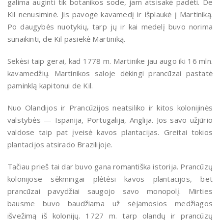
galima auginti tik botanikos sode, jam atsisakė padėti. De
Kil nenusiminė. Jis pavogė kavamedį ir išplaukė į Martiniką.
Po daugybės nuotykių, tarp jų ir kai medelį buvo norima
sunaikinti, de Kil pasiekė Martiniką.
Sekėsi taip gerai, kad 1778 m. Martinike jau augo iki 16 mln.
kavamedžių. Martinikos saloje dėkingi prancūzai pastatė
paminklą kapitonui de Kil.
Nuo Olandijos ir Prancūzijos neatsiliko ir kitos kolonijinės
valstybės — Ispanija, Portugalija, Anglija. Jos savo užjūrio
valdose taip pat įveisė kavos plantacijas. Greitai tokios
plantacijos atsirado Brazilijoje.
Tačiau prieš tai dar buvo gana romantiška istorija. Prancūzų
kolonijose sėkmingai plėtėsi kavos plantacijos, bet
prancūzai pavydžiai saugojo savo monopolį. Mirties
bausme buvo baudžiama už sėjamosios medžiagos
išvežimą iš kolonijų. 1727 m. tarp olandų ir prancūzų