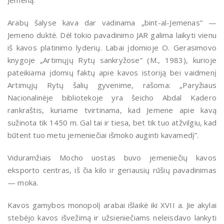
Jemeną.
Arabų šalyse kava dar vadinama „bint-al-Jemenas” —
Jemeno duktė. Dėl tokio pavadinimo JAR galima laikyti vienu
iš kavos platinimo lyderių. Labai įdomioje O. Gerasimovo
knygoje „Artimųjų Rytų sankryžose” (M., 1983), kurioje
pateikiama įdomių faktų apie kavos istoriją bei vaidmenį
Artimųjų Rytų šalių gyvenime, rašoma: „Paryžiaus
Nacionalinėje bibliotekoje yra šeicho Abdal Kadero
rankraštis, kuriame tvirtinama, kad Jemene apie kavą
sužinota tik 1450 m. Gal tai ir tiesa, bet tik tuo atžvilgiu, kad
būtent tuo metu jemeniečiai išmoko auginti kavamedį”.
Viduramžiais Mocho uostas buvo jemeniečių kavos
eksporto centras, iš čia kilo ir geriausių rūšių pavadinimas
— moka.
Kavos gamybos monopolį arabai išlaikė iki XVII a. Jie akylai
stebėjo kavos išvežimą ir užsieniečiams neleisdavo lankyti