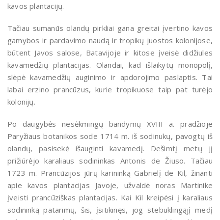
kavos plantacijų.
Tačiau sumanūs olandų pirkliai gana greitai įvertino kavos
gamybos ir pardavimo naudą ir tropikų juostos kolonijose,
būtent Javos salose, Batavijoje ir kitose įveisė didžiules
kavamedžių plantacijas. Olandai, kad išlaikytų monopolį,
slėpė kavamedžių auginimo ir apdorojimo paslaptis. Tai
labai erzino prancūzus, kurie tropikuose taip pat turėjo
kolonijų.
Po daugybės nesėkmingų bandymų XVIII a. pradžioje
Paryžiaus botanikos sode 1714 m. iš sodinukų, pavogtų iš
olandų, pasisekė išauginti kavamedį. Dešimtį metų jį
prižiūrėjo karaliaus sodininkas Antonis de Žiuso. Tačiau
1723 m. Prancūzijos jūrų karininką Gabrielį de Kil, žinanti
apie kavos plantacijas Javoje, užvaldė noras Martinike
įveisti prancūziškas plantacijas. Kai Kil kreipėsi į karaliaus
sodininką patarimų, šis, įsitikinęs, jog stebuklingąjį medį