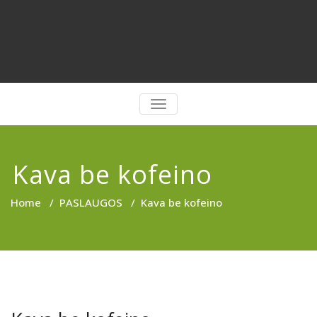
PERJUNGTI
NAVIGACIJĄ
Kava be kofeino
Home
/
PASLAUGOS
/
Kava be kofeino