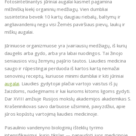
Fotosintetinantys jūriniai augalai kasmet pagamina
milžinišką kiekį organinių medžiagų. Vien dumbliai
susintetina beveik 10 kartų daugiau riebalų, baltymų ir
angliavandenių negu visi Žemės paviršiaus pievų, laukų ir
miškų augalai.
Jūriniuose organizmuose yra įvairiausių medžiagų, iš kurių
daugelis arba gydo, arba yra labai nuodingos. Tai žinojo
seniausios visų žemynų pajūrio tautos. Liaudies medicina
saugo ir rūpestingai perduoda iš kartos kartą nemažai
senovinių receptų, kuriuose minimi dumbliai ir kiti jūriniai
augalai
. Liaudies gydytojai plačiai vartojo vaistus iš jų
žaizdoms, nudegimams ir kai kurioms kitoms ligoms gydyti.
Dar XVIII amžiuje Rusijos mokslų akademijos akademikas S.
Krašeninikovas savo darbuose užsiminė, pavyzdžiui, apie
jūros kopūstų vartojimą liaudies medicinoje.
Pasaulinio vandenyno biologinių išteklių tyrimo
intensifikavimui, kurio tikslas — panaudoti juos medicinoje,