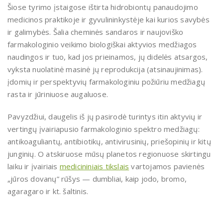
Šiose tyrimo įstaigose ištirta hidrobiontų panaudojimo
medicinos praktikoje ir gyvulininkystėje kai kurios savybės
ir galimybės. Šalia cheminės sandaros ir naujoviško
farmakologinio veikimo biologiškai aktyvios medžiagos
naudingos ir tuo, kad jos prieinamos, jų didelės atsargos,
vyksta nuolatinė masinė jų reprodukcija (atsinaujinimas).
įdomių ir perspektyvių farmakologiniu požiūriu medžiagų
rasta ir jūriniuose augaluose.
Pavyzdžiui, daugelis iš jų pasirodė turintys itin aktyvių ir
vertingų įvairiapusio farmakologinio spektro medžiagų:
antikoaguliantų, antibiotikų, antivirusinių, priešopinių ir kitų
junginių. O atskiruose mūsų planetos regionuose skirtingu
laiku ir įvairiais
medicininiais tikslais
vartojamos pavienės
„jūros dovanų” rūšys — dumbliai, kaip jodo, bromo,
agaragaro ir kt. šaltinis.