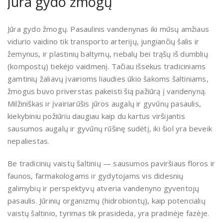
Jūra gydo žmogų
Jūra gydo žmogų. Pasaulinis vandenynas iki mūsų amžiaus
vidurio vaidino tik transporto arterijų, jungiančių šalis ir
žemynus, ir plastinių baltymų, riebalų bei trąšų iš dumblių
(kompostų) tiekėjo vaidmenį. Tačiau išsekus tradiciniams
gamtinių žaliavų įvairioms liaudies ūkio šakoms šaltiniams,
žmogus buvo priverstas pakeisti šią pažiūrą į vandenyną.
Milžiniškas ir įvairiarūšis jūros augalų ir gyvūnų pasaulis,
kiekybiniu požiūriu daugiau kaip du kartus viršijantis
sausumos augalų ir gyvūnų rūšinę sudėtį, iki šiol yra beveik
nepaliestas.
Be tradicinių vaistų šaltinių — sausumos paviršiaus floros ir
faunos, farmakologams ir gydytojams vis didesnių
galimybių ir perspektyvų atveria vandenyno gyventojų
pasaulis. Jūrinių organizmų (hidrobiontų), kaip potencialių
vaistų šaltinio, tyrimas tik prasideda, yra pradinėje fazėje.