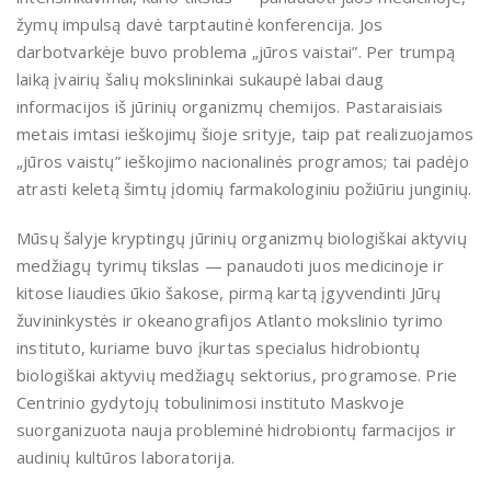
žymų impulsą davė tarptautinė konferencija. Jos
darbotvarkėje buvo problema „jūros vaistai”. Per trumpą
laiką įvairių šalių mokslininkai sukaupė labai daug
informacijos iš jūrinių organizmų chemijos. Pastaraisiais
metais imtasi ieškojimų šioje srityje, taip pat realizuojamos
„jūros vaistų” ieškojimo nacionalinės programos; tai padėjo
atrasti keletą šimtų įdomių farmakologiniu požiūriu junginių.
Mūsų šalyje kryptingų jūrinių organizmų biologiškai aktyvių
medžiagų tyrimų tikslas — panaudoti juos medicinoje ir
kitose liaudies ūkio šakose, pirmą kartą įgyvendinti Jūrų
žuvininkystės ir okeanografijos Atlanto mokslinio tyrimo
instituto, kuriame buvo įkurtas specialus hidrobiontų
biologiškai aktyvių medžiagų sektorius, programose. Prie
Centrinio gydytojų tobulinimosi instituto Maskvoje
suorganizuota nauja probleminė hidrobiontų farmacijos ir
audinių kultūros laboratorija.