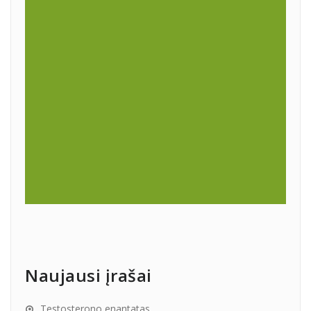
Naujausi įrašai
Testosterono enantatas