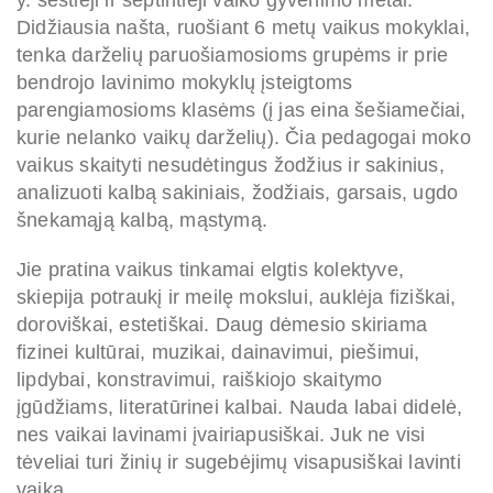
Didžiausia našta, ruošiant 6 metų vaikus mokyklai,
tenka darželių paruošiamosioms grupėms ir prie
bendrojo lavinimo mokyklų įsteigtoms
parengiamosioms klasėms (į jas eina šešiamečiai,
kurie nelanko vaikų darželių). Čia pedagogai moko
vaikus skaityti nesudėtingus žodžius ir sakinius,
analizuoti kalbą sakiniais, žodžiais, garsais, ugdo
šnekamąją kalbą, mąstymą.
Jie pratina vaikus tinkamai elgtis kolektyve,
skiepija potraukį ir meilę mokslui, auklėja fiziškai,
doroviškai, estetiškai. Daug dėmesio skiriama
fizinei kultūrai, muzikai, dainavimui, piešimui,
lipdybai, konstravimui, raiškiojo skaitymo
įgūdžiams, literatūrinei kalbai. Nauda labai didelė,
nes vaikai lavinami įvairiapusiškai. Juk ne visi
tėveliai turi žinių ir sugebėjimų visapusiškai lavinti
vaiką.