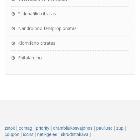
Sildenafilio citratas
Nandrolono fenilpropionatas
Klomifeno citratas
Epitalamino
zinok
|
pcmag
|
priority
|
drambliukosvajones
|
pauliusc
|
zup
|
coupon
|
icons
|
netikgeles
|
skrudintakava
|