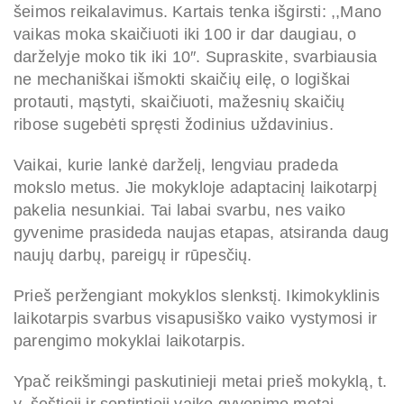
šeimos reikalavimus. Kartais tenka išgirsti: ,,Mano
vaikas moka skaičiuoti iki 100 ir dar daugiau, o
darželyje moko tik iki 10″. Supraskite, svarbiausia
ne mechaniškai išmokti skaičių eilę, o logiškai
protauti, mąstyti, skaičiuoti, mažesnių skaičių
ribose sugebėti spręsti žodinius uždavinius.
Vaikai, kurie lankė darželį, lengviau pradeda
mokslo metus. Jie mokykloje adaptacinį laikotarpį
pakelia nesunkiai. Tai labai svarbu, nes vaiko
gyvenime prasideda naujas etapas, atsiranda daug
naujų darbų, pareigų ir rūpesčių.
Prieš peržengiant mokyklos slenkstį. Ikimokyklinis
laikotarpis svarbus visapusiško vaiko vystymosi ir
parengimo mokyklai laikotarpis.
Ypač reikšmingi paskutinieji metai prieš mokyklą, t.
y. šeštieji ir septintieji vaiko gyvenimo metai.