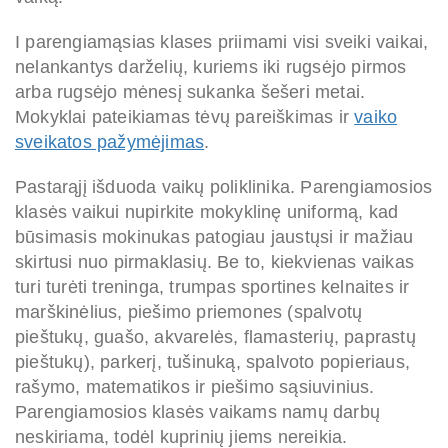
I parengiamąsias klases priimami visi sveiki vaikai,
nelankantys darželių, kuriems iki rugsėjo pirmos
arba rugsėjo mėnesį sukanka šešeri metai.
Mokyklai pateikiamas tėvų pareiškimas ir
vaiko
sveikatos pažymėjimas
.
Pastarąjį išduoda vaikų poliklinika. Parengiamosios
klasės vaikui nupirkite mokyklinę uniformą, kad
būsimasis mokinukas patogiau jaustųsi ir mažiau
skirtusi nuo pirmaklasių. Be to, kiekvienas vaikas
turi turėti treninga, trumpas sportines kelnaites ir
marškinėlius, piešimo priemones (spalvotų
pieštukų, guašo, akvarelės, flamasterių, paprastų
pieštukų), parkerį, tušinuką, spalvoto popieriaus,
rašymo, matematikos ir piešimo sąsiuvinius.
Parengiamosios klasės vaikams namų darbų
neskiriama, todėl kuprinių jiems nereikia.