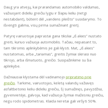
Daug yra atvejų, kai prarandamas automobilio valdumas,
važiuojant dideliu greičiu lygiu ir šlapiu keliu (netgi
nestabdant), būtent dėl „vandens pleišto” susidarymo. To
išvengti galima, visų pirma sumažinant greitį.
Patyrę vairuotojai paprastai gana tiksliai „iš akies” nustato
greiti, kuriuo važiuoja automobilis. Tačiau, nepaisant to,
tam tikromis aplinkybėmis jie gali klysti. Mat, „iš akies”
nustatomas, arba „tariamas”, greitis žymiai skiriasi nuo
tikrojo, arba išmatuoto, greičio. Susipažinkime su šia
aplinkybe.
Dažniausiai klystama dėl vadinamojo
pripratimo prie
greičio
. Tarkime, vairuotojas, keletą valandų važiavęs
asfaltbetonio keliu dideliu greičiu, šį sumažinęs, pavyzdžiui,
gyvenvietėje, galvoja, kad važiuoja žymiai mažesniu greičiu,
negu rodo spidometras. Klaida neretai gali viršyti 50%.