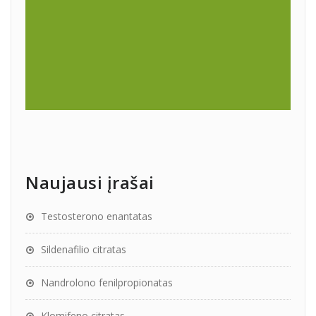
Naujausi įrašai
Testosterono enantatas
Sildenafilio citratas
Nandrolono fenilpropionatas
Klomifeno citratas