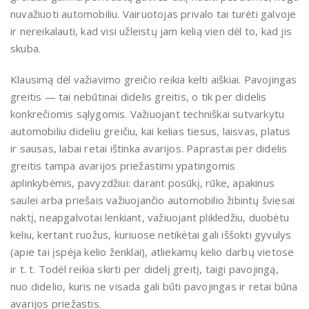
nuvažiuoti automobiliu. Vairuotojas privalo tai turėti galvoje
ir nereikalauti, kad visi užleistų jam kelią vien dėl to, kad jis
skuba.
Klausimą dėl važiavimo greičio reikia kelti aiškiai. Pavojingas
greitis — tai nebūtinai didelis greitis, o tik per didelis
konkrečiomis sąlygomis. Važiuojant techniškai sutvarkytu
automobiliu dideliu greičiu, kai kelias tiesus, laisvas, platus
ir sausas, labai retai ištinka avarijos. Paprastai per didelis
greitis tampa avarijos priežastimi ypatingomis
aplinkybėmis, pavyzdžiui: darant posūkį, rūke, apakinus
saulei arba priešais važiuojančio automobilio žibintų šviesai
naktį, neapgalvotai lenkiant, važiuojant plikledžiu, duobėtu
keliu, kertant ruožus, kuriuose netikėtai gali iššokti gyvulys
(apie tai įspėja kelio ženklai), atliekamų kelio darbų vietose
ir t. t. Todėl reikia skirti per didelį greitį, taigi pavojingą,
nuo didelio, kuris ne visada gali būti pavojingas ir retai būna
avarijos priežastis.