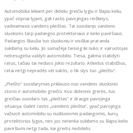
Automobiliui lekiant per dideliu greičiu lygiu ir šlapiu keliu,
ypač stipriai lyjant, gali rastis pavojingas reiškinys,
vadinamasis vandens pleištas. Tai susidaręs vandens
sluoksnis tarp padangos protektoriaus ir kelio paviršiaus.
Padangos šliaužia tuo sluoksniu ir visiškai praranda
sukibimą su keliu. Jis sumažėja tiesiog iki nulio; ir vairuotojas
nebesugeba valdyti automobilio. Tiesa, galima stabdyti
ratus, tačiau tai neduos jokio rezultato. Atleidus stabdžius,
ratai netgi nepradės vėl suktis, o tik slys tuo „pleištu”.
„Pleišto” susidarymas priklauso nuo vandens sluoksnio
storio ir automobilio greičio. Kuo didesnis greitis, tuo
greičiau susidaro tas „pleištas” ir drauge pavojinga
situacija. Galint rastis „vandens pleištui”, ypač pavojinga
važiuoti automobiliu su nudilusiomis padangomis, kurių
protektorius lygus, nes jos netenka sukibimo su šlapiu kelio
paviršiumi netgi tada, kai greitis nedidelis.