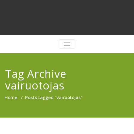
PERJUNGTI
NAVIGACIJĄ
Tag Archive
vairuotojas
Home
/
Posts tagged "vairuotojas"