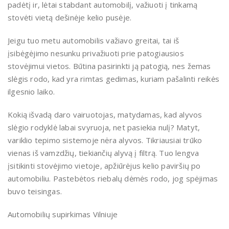
padėtį ir, lėtai stabdant automobilį, važiuoti į tinkamą
stovėti vietą dešinėje kelio pusėje.
Jeigu tuo metu automobilis važiavo greitai, tai iš
įsibėgėjimo nesunku privažiuoti prie patogiausios
stovėjimui vietos. Būtina pasirinkti ją patogią, nes žemas
slėgis rodo, kad yra rimtas gedimas, kuriam pašalinti reikės
ilgesnio laiko.
Kokią išvadą daro vairuotojas, matydamas, kad alyvos
slėgio rodyklė labai svyruoja, net pasiekia nulį? Matyt,
variklio tepimo sistemoje nėra alyvos. Tikriausiai trūko
vienas iš vamzdžių, tiekiančių alyvą į filtrą. Tuo lengva
įsitikinti stovėjimo vietoje, apžiūrėjus kelio paviršių po
automobiliu. Pastebėtos riebalų dėmės rodo, jog spėjimas
buvo teisingas.
Automobilių supirkimas Vilniuje