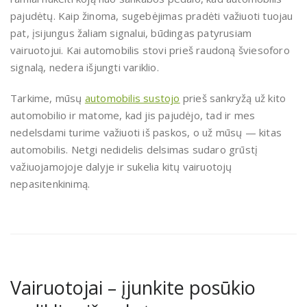
pajudėtų. Kaip žinoma, sugebėjimas pradėti važiuoti tuojau
pat, įsijungus žaliam signalui, būdingas patyrusiam
vairuotojui. Kai automobilis stovi prieš raudoną šviesoforo
signalą, nedera išjungti variklio.
Tarkime, mūsų
automobilis sustojo
prieš sankryžą už kito
automobilio ir matome, kad jis pajudėjo, tad ir mes
nedelsdami turime važiuoti iš paskos, o už mūsų — kitas
automobilis. Netgi nedidelis delsimas sudaro grūstį
važiuojamojoje dalyje ir sukelia kitų vairuotojų
nepasitenkinimą.
Vairuotojai – įjunkite posūkio