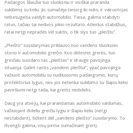
Padangos šliaužia tuo sluoksniu ir visiškai praranda
sukibimą su keliu. Jis sumažėja tiesiog iki nulio; ir vairuotojas
nebesugeba valdyti automobilio. Tiesa, galima stabdyti
ratus, tačiau tai neduos jokio rezultato. Atleidus stabdžius,
ratai netgi nepradės vėl suktis, o tik slys tuo „pleištu”.
„Pleišto” susidarymas priklauso nuo vandens sluoksnio
storio ir automobilio greičio. Kuo didesnis greitis, tuo
greičiau susidaro tas „pleištas” ir drauge pavojinga
situacija. Galint rastis „vandens pleištui”, ypač pavojinga
važiuoti automobiliu su nudilusiomis padangomis, kurių
protektorius lygus, nes jos netenka sukibimo su šlapiu kelio
paviršiumi netgi tada, kai greitis nedidelis.
Daug yra atvejų, kai prarandamas automobilio valdumas,
važiuojant dideliu greičiu lygiu ir šlapiu keliu (netgi
nestabdant), būtent dėl „vandens pleišto” susidarymo. To
išvengti galima, visų pirma sumažinant greitį.