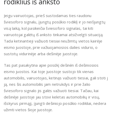
rodiklius iš anksto
Jeigu vairuotojas, prieš sustodamas ties raudonu
šviesoforo signalu, įjungtų posūkio rodiklį ir jo neišjungtų
visą laiką, kol pasikeičia šviesoforo signalas, tai kiti
vairuotojai galėtų iš anksto tinkamai atsižvelgti situaciją.
Tada ketinantieji važiuoti tiesiai neužimtų vietos kairėje
eismo juostoje, prie važiuojamosios dalies vidurio, o
sustotų vidurinėje arba dešinėje juostoje.
Tas pat pasakytina apie posūkį dešinėn iš dešiniosios
eismo juostos. Kai toje juostoje sustojo tik vienas
automobilis, vairuotojas, ketinąs važiuoti tiesiai, gali stoti j
ją, nes šis automobilis jam netrukdys ir prie žalio
šviesoforo signalo jis galės važiuoti tiesiai. Tačiau, kai
dešinėje juostoje jau stovi keletas automobilių ir visų,
išskyrus pirmąjį, įjungti dešiniojo posūkio rodikliai, nedera
užimti vietos šioje juostoje.