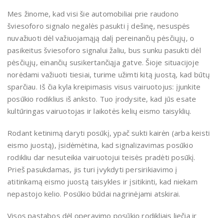
Mes žinome, kad visi šie automobiliai prie raudono
šviesoforo signalo negalės pasukti į dešinę, nesuspės
nuvažiuoti dėl važiuojamąją dalį pereinančių pėsčiųjų, o
pasikeitus šviesoforo signalui žaliu, bus sunku pasukti dėl
pėsčiųjų, einančių susikertančiąja gatve. Šioje situacijoje
norėdami važiuoti tiesiai, turime užimti kitą juostą, kad būtų
sparčiau. Iš čia kyla kreipimasis visus vairuotojus: įjunkite
posūkio rodiklius iš anksto. Tuo įrodysite, kad jūs esate
kultūringas vairuotojas ir laikotės kelių eismo taisyklių.
Rodant ketinimą daryti posūkį, ypač sukti kairėn (arba keisti
eismo juostą), įsidėmėtina, kad signalizavimas posūkio
rodikliu dar nesuteikia vairuotojui teisės pradėti posūkį.
Prieš pasukdamas, jis turi įvykdyti persirikiavimo į
atitinkamą eismo juostą taisykles ir įsitikinti, kad niekam
nepastojo kelio. Posūkio būdai nagrinėjami atskirai.
Visos pastabos dėl operavimo posūkio rodikliais liečia ir