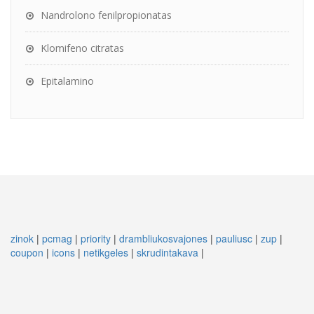
Nandrolono fenilpropionatas
Klomifeno citratas
Epitalamino
zinok
|
pcmag
|
priority
|
drambliukosvajones
|
pauliusc
|
zup
|
coupon
|
icons
|
netikgeles
|
skrudintakava
|