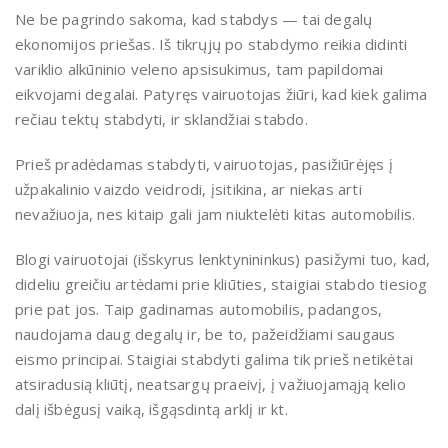
Ne be pagrindo sakoma, kad stabdys — tai degalų
ekonomijos priešas. Iš tikrųjų po stabdymo reikia didinti
variklio alkūninio veleno apsisukimus, tam papildomai
eikvojami degalai. Patyręs vairuotojas žiūri, kad kiek galima
rečiau tektų stabdyti, ir sklandžiai stabdo.
Prieš pradėdamas stabdyti, vairuotojas, pasižiūrėjęs į
užpakalinio vaizdo veidrodi, įsitikina, ar niekas arti
nevažiuoja, nes kitaip gali jam niuktelėti kitas automobilis.
Blogi vairuotojai (išskyrus lenktynininkus) pasižymi tuo, kad,
dideliu greičiu artėdami prie kliūties, staigiai stabdo tiesiog
prie pat jos. Taip gadinamas automobilis, padangos,
naudojama daug degalų ir, be to, pažeidžiami saugaus
eismo principai. Staigiai stabdyti galima tik prieš netikėtai
atsiradusią kliūtį, neatsargų praeivį, į važiuojamąją kelio
dalį išbėgusį vaiką, išgąsdintą arklį ir kt.