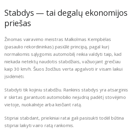
Stabdys — tai degalų ekonomijos
priešas
Žinomas vairavimo meistras Malkolmas Kempbėlas
(pasaulio rekordininkas) pasiūlė principą, pagal kurį
normaliomis sąlygomis automobilį reikia valdyti taip, kad
niekada netektų naudotis stabdžiais, važiuojant greičiau
kaip 30 km/h. Šiuos žodžius verta apgalvoti ir visam laikui
įsidėmėti.
Stabdyti tik kojiniu stabdžiu. Rankinis stabdys yra atsarginis
ir skirtas garantuoti automobilio nejudrią padėtį stovėjimo
vietoje, nuokalnėje arba keičiant ratą.
Stipriai stabdant, priekiniai ratai gali pasisukti todėl būtina
stipriai laikyti vairo ratą rankomis.