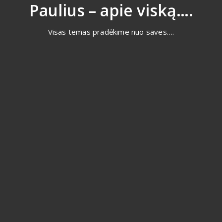
Eiti
Paulius – apie viską….
prie
turinio
Visas temas pradėkime nuo saves….