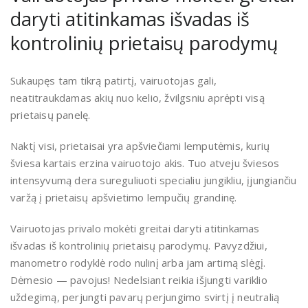
daryti atitinkamas išvadas iš
kontrolinių prietaisų parodymų
Sukaupęs tam tikrą patirtį, vairuotojas gali,
neatitraukdamas akių nuo kelio, žvilgsniu aprėpti visą
prietaisų panelę.
Naktį visi, prietaisai yra apšviečiami lemputėmis, kurių
šviesa kartais erzina vairuotojo akis. Tuo atveju šviesos
intensyvumą dera sureguliuoti specialiu jungikliu, įjungiančiu
varžą į prietaisų apšvietimo lempučių grandinę.
Vairuotojas privalo mokėti greitai daryti atitinkamas
išvadas iš kontrolinių prietaisų parodymų. Pavyzdžiui,
manometro rodyklė rodo nulinį arba jam artimą slėgį.
Dėmesio — pavojus! Nedelsiant reikia išjungti variklio
uždegimą, perjungti pavarų perjungimo svirtį į neutralią