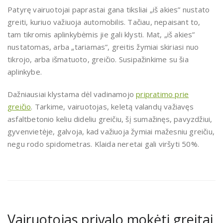
Patyrę vairuotojai paprastai gana tiksliai „iš akies” nustato
greiti, kuriuo važiuoja automobilis. Tačiau, nepaisant to,
tam tikromis aplinkybėmis jie gali klysti. Mat, „iš akies”
nustatomas, arba „tariamas”, greitis žymiai skiriasi nuo
tikrojo, arba išmatuoto, greičio. Susipažinkime su šia
aplinkybe.
Dažniausiai klystama dėl vadinamojo
pripratimo prie
greičio
. Tarkime, vairuotojas, keletą valandų važiavęs
asfaltbetonio keliu dideliu greičiu, šį sumažinęs, pavyzdžiui,
gyvenvietėje, galvoja, kad važiuoja žymiai mažesniu greičiu,
negu rodo spidometras. Klaida neretai gali viršyti 50%.
Vairuotojas privalo mokėti greitai