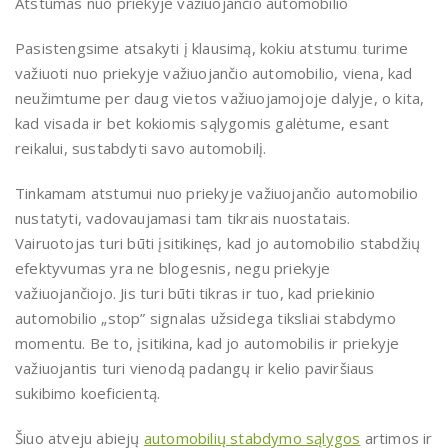
Atstumas nuo priekyje važiuojančio automobilio
Pasistengsime atsakyti į klausimą, kokiu atstumu turime
važiuoti nuo priekyje važiuojančio automobilio, viena, kad
neužimtume per daug vietos važiuojamojoje dalyje, o kita,
kad visada ir bet kokiomis sąlygomis galėtume, esant
reikalui, sustabdyti savo automobilį.
Tinkamam atstumui nuo priekyje važiuojančio automobilio
nustatyti, vadovaujamasi tam tikrais nuostatais.
Vairuotojas turi būti įsitikinęs, kad jo automobilio stabdžių
efektyvumas yra ne blogesnis, negu priekyje
važiuojančiojo. Jis turi būti tikras ir tuo, kad priekinio
automobilio „stop” signalas užsidega tiksliai stabdymo
momentu. Be to, įsitikina, kad jo automobilis ir priekyje
važiuojantis turi vienodą padangų ir kelio paviršiaus
sukibimo koeficientą.
Šiuo atveju abiejų
automobilių stabdymo sąlygos
artimos ir