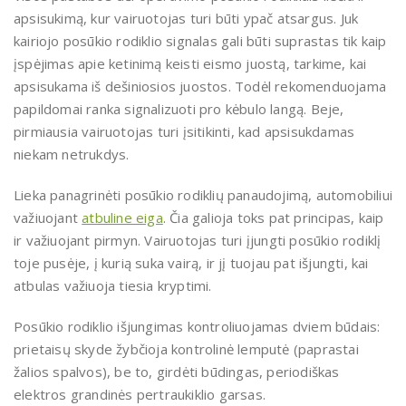
apsisukimą, kur vairuotojas turi būti ypač atsargus. Juk
kairiojo posūkio rodiklio signalas gali būti suprastas tik kaip
įspėjimas apie ketinimą keisti eismo juostą, tarkime, kai
apsisukama iš dešiniosios juostos. Todėl rekomenduojama
papildomai ranka signalizuoti pro kėbulo langą. Beje,
pirmiausia vairuotojas turi įsitikinti, kad apsisukdamas
niekam netrukdys.
Lieka panagrinėti posūkio rodiklių panaudojimą, automobiliui
važiuojant
atbuline eiga
. Čia galioja toks pat principas, kaip
ir važiuojant pirmyn. Vairuotojas turi įjungti posūkio rodiklį
toje pusėje, į kurią suka vairą, ir jį tuojau pat išjungti, kai
atbulas važiuoja tiesia kryptimi.
Posūkio rodiklio išjungimas kontroliuojamas dviem būdais:
prietaisų skyde žybčioja kontrolinė lemputė (paprastai
žalios spalvos), be to, girdėti būdingas, periodiškas
elektros grandinės pertraukiklio garsas.