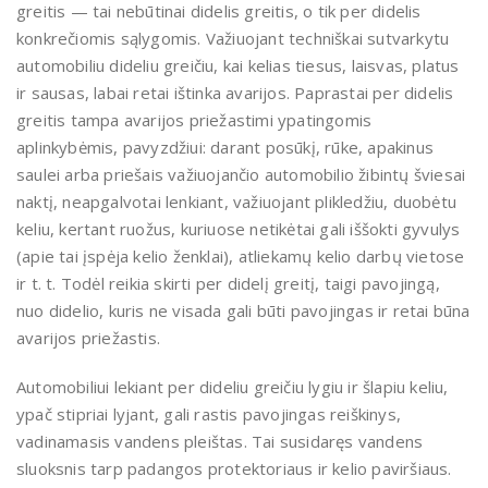
greitis — tai nebūtinai didelis greitis, o tik per didelis
konkrečiomis sąlygomis. Važiuojant techniškai sutvarkytu
automobiliu dideliu greičiu, kai kelias tiesus, laisvas, platus
ir sausas, labai retai ištinka avarijos. Paprastai per didelis
greitis tampa avarijos priežastimi ypatingomis
aplinkybėmis, pavyzdžiui: darant posūkį, rūke, apakinus
saulei arba priešais važiuojančio automobilio žibintų šviesai
naktį, neapgalvotai lenkiant, važiuojant plikledžiu, duobėtu
keliu, kertant ruožus, kuriuose netikėtai gali iššokti gyvulys
(apie tai įspėja kelio ženklai), atliekamų kelio darbų vietose
ir t. t. Todėl reikia skirti per didelį greitį, taigi pavojingą,
nuo didelio, kuris ne visada gali būti pavojingas ir retai būna
avarijos priežastis.
Automobiliui lekiant per dideliu greičiu lygiu ir šlapiu keliu,
ypač stipriai lyjant, gali rastis pavojingas reiškinys,
vadinamasis vandens pleištas. Tai susidaręs vandens
sluoksnis tarp padangos protektoriaus ir kelio paviršiaus.