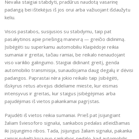
Nevalia staigiai stabdyti, pradūrus naudotą vasarinę
padangą bei ištekėjus iš jos orui arba važiuojant išdaužytu
keliu.
Visos pastabos, susijusios su stabdymu, taip pat
pasakytinos apie priešingą manevrą — greičio didinimą.
Įsibėgėti su superkamu automobiliu Klaipėdoje reikia
sumaniai ir greitai, tačiau ramiai, be reikalo nenaudojant
viso variklio galingumo. Staigiai didinant greitį, genda
automobilio transmisija, sunaudojama daug degalų ir dėvisi
padangos. Paprastai nėra jokio reikalo taip įsibėgėti,
išskyrus retus atvejus dideliame mieste, kur eismas
intensyvus ir greitas, kur staigus įsibėgėjimas arba
pajudėjimas iš vietos pakankamai pagrįstas.
Pajudėti iš vietos reikia sumaniai. Prieš pat įsijungiant
žaliam šviesoforo signalui, sankabos pedalas atleidžiamas
iki įsijungimo ribos. Tada, įsijungus žaliam signalui, pakanka
ramiai nukelti koją nuo sankabos pedalo, kad automobilis