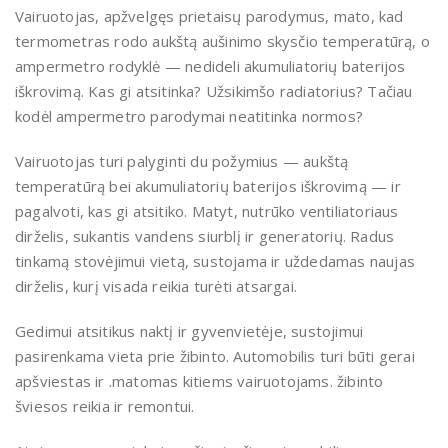
Vairuotojas, apžvelgęs prietaisų parodymus, mato, kad
termometras rodo aukštą aušinimo skysčio temperatūrą, o
ampermetro rodyklė — nedideli akumuliatorių baterijos
iškrovimą. Kas gi atsitinka? Užsikimšo radiatorius? Tačiau
kodėl ampermetro parodymai neatitinka normos?
Vairuotojas turi palyginti du požymius — aukštą
temperatūrą bei akumuliatorių baterijos iškrovimą — ir
pagalvoti, kas gi atsitiko. Matyt, nutrūko ventiliatoriaus
dirželis, sukantis vandens siurblį ir generatorių. Radus
tinkamą stovėjimui vietą, sustojama ir uždedamas naujas
dirželis, kurį visada reikia turėti atsargai.
Gedimui atsitikus naktį ir gyvenvietėje, sustojimui
pasirenkama vieta prie žibinto. Automobilis turi būti gerai
apšviestas ir .matomas kitiems vairuotojams. žibinto
šviesos reikia ir remontui.