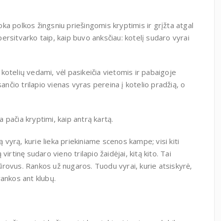
šoka polkos žingsniu priešingomis kryptimis ir grįžta atgal
 persitvarko taip, kaip buvo anksčiau: kotelį sudaro vyrai
, kotelių vedami, vėl pasikeičia vietomis ir pabaigoje
ančio trilapio vienas vyras pereina į kotelio pradžią, o
a pačia kryptimi, kaip antrą kartą.
ą vyrą, kurie lieka priekiniame scenos kampe; visi kiti
 virtinę sudaro vieno trilapio žaidėjai, kitą kito. Tai
žiūrovus. Rankos už nugaros. Tuodu vyrai, kurie atsiskyrė,
 rankos ant klubų.