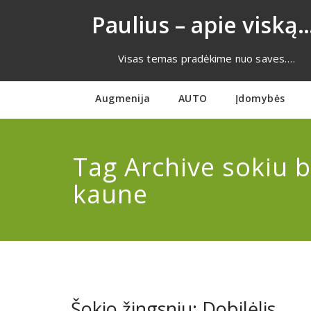
Eiti
Paulius – apie viską…
prie
turinio
Visas temas pradėkime nuo saves….
Augmenija
AUTO
Įdomybės
Tag Archive sokiu b
kaune
Šokio žingsniu: Dobilėlis