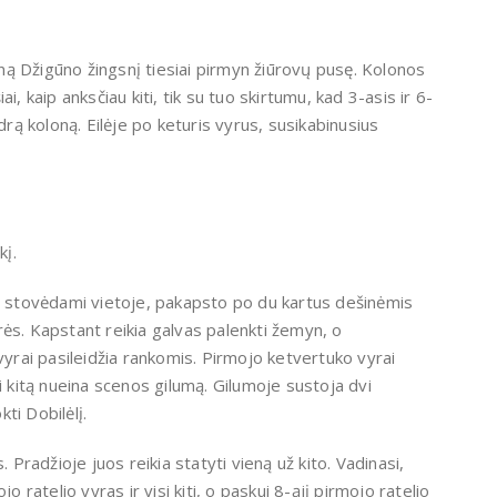
ieną Džigūno žingsnį tiesiai pirmyn žiūrovų pusę. Kolonos
, kaip anksčiau kiti, tik su tuo skirtumu, kad 3-asis ir 6-
drą koloną. Eilėje po keturis vyrus, susikabinusius
kį.
i, stovėdami vietoje, pakapsto po du kartus dešinėmis
airės. Kapstant reikia galvas palenkti žemyn, o
vyrai pasileidžia rankomis. Pirmojo ketvertuko vyrai
i kitą nueina scenos gilumą. Gilumoje sustoja dvi
kti Dobilėlį.
s. Pradžioje juos reikia statyti vieną už kito. Vadinasi,
o ratelio vyras ir visi kiti, o paskui 8-ąjį pirmojo ratelio