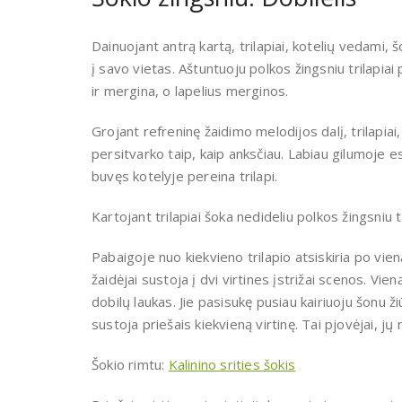
Dainuojant antrą kartą, trilapiai, kotelių vedami, 
į savo vietas. Aštuntuoju polkos žingsniu trilapiai
ir mergina, o lapelius merginos.
Grojant refreninę žaidimo melodijos dalį, trilapiai
persitvarko taip, kaip anksčiau. Labiau gilumoje es
buvęs kotelyje pereina trilapi.
Kartojant trilapiai šoka nedideliu polkos žingsniu t
Pabaigoje nuo kiekvieno trilapio atsiskiria po vien
žaidėjai sustoja į dvi virtines įstrižai scenos. Vieną
dobilų laukas. Jie pasisukę pusiau kairiuoju šonu 
sustoja priešais kiekvieną virtinę. Tai pjovėjai, jų
Šokio rimtu:
Kalinino srities šokis