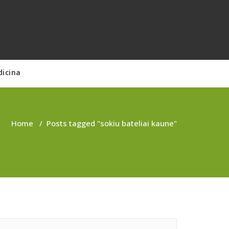
dicina
Home
/
Posts tagged "sokiu bateliai kaune"