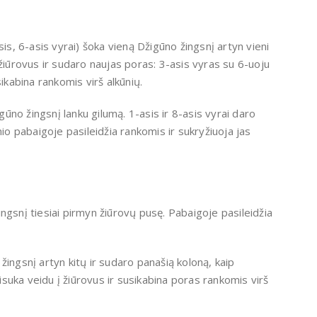
sis, 6-asis vyrai) šoka vieną Džigūno žingsnį artyn vieni
 žiūrovus ir sudaro naujas poras: 3-asis vyras su 6-uoju
ikabina rankomis virš alkūnių.
no žingsnį lanku gilumą. 1-asis ir 8-asis vyrai daro
nio pabaigoje pasileidžia rankomis ir sukryžiuoja jas
ngsnį tiesiai pirmyn žiūrovų pusę. Pabaigoje pasileidžia
ingsnį artyn kitų ir sudaro panašią koloną, kaip
sisuka veidu į žiūrovus ir susikabina poras rankomis virš