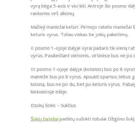
vyrą bėga 5-asis ir visi kiti. Antroje šio posmo da
rankomis virš alkūnių.
Mažieji maniežai keturi. Pirmojo ratelio manieža
keturis vyrus. Toliau viskas be jokių pakeitimų.
II posmo 1-ojoje dalyje vyrai padaro tik vieną rat
vyrus. Pasikeičiant vietomis, virtinėse bus ne po 
III posmo 1-ojoje dalyje (kolonos) bus po 8 vyrus
manieže bus po 8 vyrus. Apsukti sparnus tebus gali
koloną, bus ne po du, bet po keturis vyrus. Pabaig
kiekvienoje eilėje.
Dzukų šokis – Sukčius
Šokių bateliai
padėtų sušokti tobulai Džigūno šokį