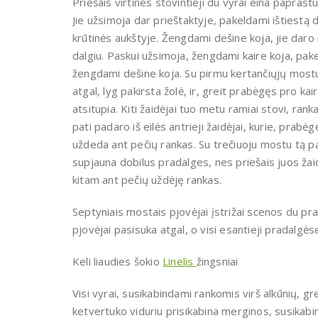
Priešais virtines stovintieji du vyrai eina paprastu
Jie užsimoja dar prieštaktyje, pakeldami ištiestą de
krūtinės aukštyje. Žengdami dešine koja, jie daro
dalgiu. Paskui užsimoja, žengdami kaire koja, pakel
žengdami dešine koja. Su pirmu kertančiųjų mostu
atgal, lyg pakirsta žolė, ir, greit prabėgęs pro kai
atsitupia. Kiti žaidėjai tuo metu ramiai stovi, ra
pati padaro iš eilės antrieji žaidėjai, kurie, prabė
uždeda ant pečių rankas. Su trečiuoju mostu tą pati 
supjauna dobilus pradalges, nes priešais juos žaidė
kitam ant pečių uždėję rankas.
Septyniais mostais pjovėjai įstrižai scenos du pr
pjovėjai pasisuka atgal, o visi esantieji pradalgės
Keli liaudies šokio
Linelis
žingsniai
Visi vyrai, susikabindami rankomis virš alkūnių, gre
ketvertuko viduriu prisikabina merginos, susikabi