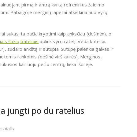
 dainuojant pirmą ir antrą kartą refreninius žaidimo
timi. Pabaigoje merginų lapeliai atsiskiria nuo vyrų
ai sukasi ta pačia kryptimi kaip anksčiau (dešinėn), o
iais šokių bateliais
aplink vyrų ratelį. Veda koteliai.
rį, sudaro ankštą ir sutupia. Sutūpę palenkia galvas ir
iuotomis rankomis (dešinė virš kairės). Merginos,
ukusios kairiuoju pečiu centrą, lieka išorėje.
a jungti po du ratelius
s dalis.