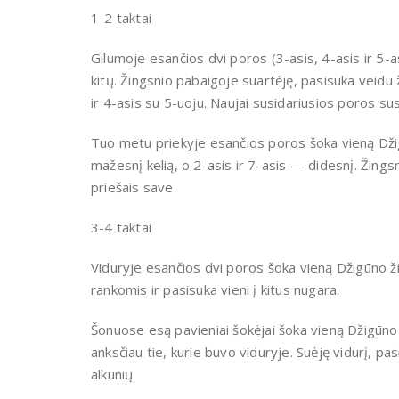
1-2 taktai
Gilumoje esančios dvi poros (3-asis, 4-asis ir 5-a
kitų. Žingsnio pabaigoje suartėję, pasisuka veidu
ir 4-asis su 5-uoju. Naujai susidariusios poros sus
Tuo metu priekyje esančios poros šoka vieną Džigū
mažesnį kelią, o 2-asis ir 7-asis — didesnį. Žings
priešais save.
3-4 taktai
Viduryje esančios dvi poros šoka vieną Džigūno ži
rankomis ir pasisuka vieni į kitus nugara.
Šonuose esą pavieniai šokėjai šoka vieną Džigūno ž
anksčiau tie, kurie buvo viduryje. Suėję vidurį, pa
alkūnių.