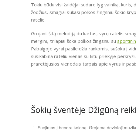
Tokiu būdu visi žaidėjai sudaro lyg vainiką, kuris,
žodžius, smagiai sukasi polkos žingsniu šokio kryp
ratelio.
Grojant šitą melodiją du kartus, vyrų ratelis smagi
merginų trilapiai šoka polkos žingsniu su
sportinin
Pabaigoje vyrai pasileidžia rankomis, sušoka į vidu
susikabina rateliu vienas su kitu priekyje perkryž
praretėjusios vienodais tarpais apie vyrus ir pasis
Šokių šventėje Džigūną reiki
Suėjimas į bendrą koloną. Grojama devintoji muziko