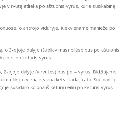
lyje virvutę atlieka po aštuonis vyrus, kurie susikabinę
i šonuose, o antrojo viduryje. Kiekviename manieže po
ą, o 3-ojoje dalyje (šuoliavimas) eilėse bus po aštuonis
du, bet po keturis vyrus.
, 2-ojoje dalyje (virvutės) bus po 4 vyrus. Didžiajame
ma tik po vieną ir vieną ketvirtadalį rato. Sueinant į
oje susidaro kolona iš keturių eilių po keturis vyrus
.