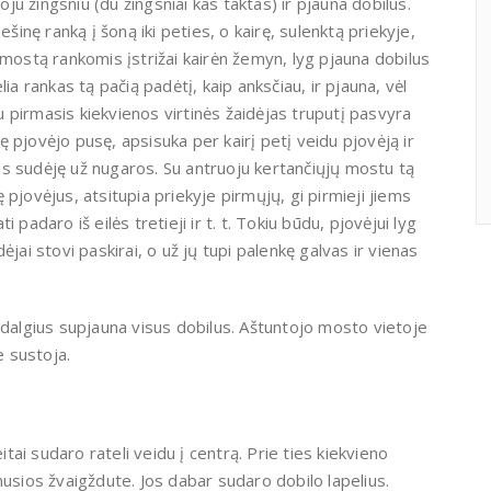
oju žingsniu (du žingsniai kas taktas) ir pjauna dobilus.
šinę ranką į šoną iki peties, o kairę, sulenktą priekyje,
 mostą rankomis įstrižai kairėn žemyn, lyg pjauna dobilus
ia rankas tą pačią padėtį, kaip anksčiau, ir pjauna, vėl
 pirmasis kiekvienos virtinės žaidėjas truputį pasvyra
rę pjovėjo pusę, apsisuka per kairį petį veidu pjovėją ir
nkas sudėję už nugaros. Su antruoju kertančiųjų mostu tą
gę pjovėjus, atsitupia priekyje pirmųjų, gi pirmieji jiems
padaro iš eilės tretieji ir t. t. Tokiu būdu, pjovėjui lyg
jai stovi paskirai, o už jų tupi palenkę galvas ir vienas
adalgius supjauna visus dobilus. Aštuntojo mosto vietoje
e sustoja.
itai sudaro rateli veidu į centrą. Prie ties kiekvieno
nusios žvaigždute. Jos dabar sudaro dobilo lapelius.