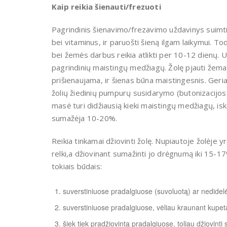
Kaip reikia šienauti/frezuoti
Pagrindinis šienavimo/frezavimo uždavinys suimti
bei vitaminus, ir paruošti šieną ilgam laikymui. Tod
bei žemės darbus reikia atlikti per 10-12 dienų. 
pagrindinių maistingų medžiagų. Žolę pjauti žemai
prišienaujama, ir šienas būna maistingesnis. Geriau
žolių žiedinių pum­purų susidarymo (butonizacijos)
masė turi didžiausią kieki maistingų me­džiagų, is
sumažėja 10-20%.
Reikia tinkamai džiovinti žolę. Nupiautoje žolėje yr
relki,a džiovinant sumažinti jo drėgnumą iki 15-17%.
tokiais būdais:
suverstiniuose pradalgiuose (suvoluotą) ar nedidel
suverstiniuose pradalgiuose, vėliau kraunant kupet
šiek tiek pradžiovintą pradalgiuose, toliau džiovinti 