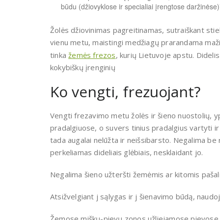
būdu (džiovyklose ir specialiai įrengtose daržinėse)
Žolės džiovinimas pagreitinamas, sutraiškant stieb
vienu metu, maistingi medžiagų prarandama maži
tinka
žemės frezos
, kurių Lietuvoje apstu. Didelis
kokybiškų įrenginių
Ko vengti, frezuojant?
Vengti frezavimo metu žolės ir šieno nuostolių, ypač
pradalgiuose, o suvers tinius pradalgius vartyti ir
tada augalai nelūžta ir neišsibarsto. Negalima be r
perkeliamas dideliais glėbiais, nesklaidant jo.
Negalima šieno užteršti žemėmis ar kitomis pašali
Atsižvelgiant j sąlygas ir j šienavimo būdą, naud
Žemose miškų-pievų zonos užliejamose pievose i