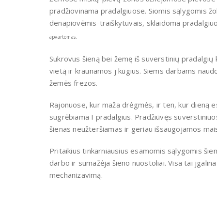
pradžiovinama pradalgiuose. Siomis sąlygomis ž
denapiovėmis-traiškytuvais, sklaidoma pradalgiuo
apvartomas.
Sukrovus šieną bei žemę iš suverstinių pradalgių 
vietą ir kraunamos j kūgius. Siems darbams naudoj
žemės frezos.
Rajonuose, kur maža drėgmės, ir ten, kur dieną e
sugrėbiama I pradalgius. Pradžiūvęs suverstiniuo
šienas neužteršiamas ir geriau išsaugojamos mais
Pritaikius tinkarniausius esamomis sąlygomis ši
darbo ir sumažėja šieno nuostoliai. Visa tai jgal
mechanizavimą.