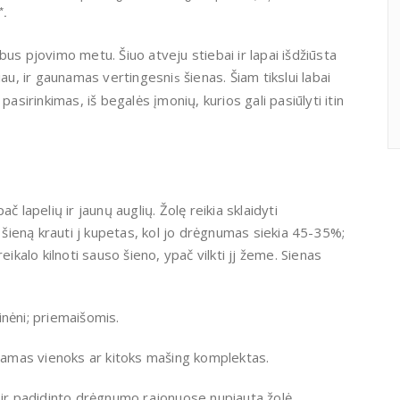
*.
us pjovimo metu. Šiuo atveju stiebai ir lapai išdžiūsta
au, ir gaunamas vertingesni
šienas. Šiam tikslui labai
s
 pasirinkimas, iš begalės įmonių, kurios gali pasiūlyti itin
 lapelių ir jaunų auglių. Žolę reikia sklaidyti
 šieną krauti j kupetas, kol jo drėgnu­mas siekia 45-35%;
eikalo kilnoti sauso šieno, ypač vilkti jj žeme. Sienas
nėni; priemaišomis.
ojamas vie­noks ar kitoks mašing komplektas.
r padidinto drėgnumo rajonuose nupiauta žolė