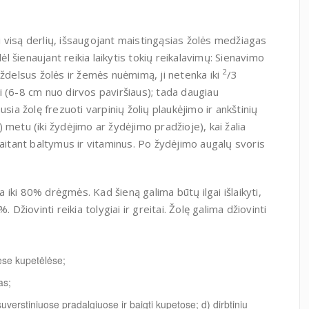
 visą derlių, išsaugojant maistingąsias žolės medžiagas
ėl šienaujant reikia laikytis tokių reikalavimų: Sienavimo
2
Uždelsus žolės ir žemės nuėmimą, ji netenka iki
/3
 (6-8 cm nuo dirvos paviršiaus); tada daugiau
sia žolę frezuoti varpinių žolių plaukėjimo ir ankštinių
 metu (iki žydėjimo ar žydėjimo pradžioje), kai žalia
kaitant baltymus ir vitaminus. Po žydėjimo augalų svoris
a iki 80% drėgmės. Kad šieną galima būtų ilgai išlaikyti,
 Džiovinti reikia tolygiai ir greitai. Žolę galima džiovinti
ėse kupetėlėse;
as;
suverstiniuose pradalgiuose ir baig­ti kupetose; d) dirbtiniu