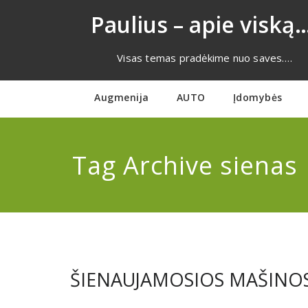
Eiti
Paulius – apie viską…
prie
turinio
Visas temas pradėkime nuo saves….
Augmenija
AUTO
Įdomybės
Tag Archive sienas
ŠIENAUJAMOSIOS MAŠINOS a