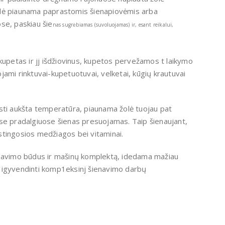
olė piaunama paprastomis šienapiovėmis arba
se, paskiau šie
nas sugrėbiamas (suvoluojamas) ir, esant reikalui,
kupetas ir jj iš­džiovinus, kupetos pervežamos t laikymo
ami rinktuvai-kupetuotuvai, velketai, kūgių krautuvai
sti aukšta temperatūra, piaunama žolė tuojau pat
se pradalgiuose šienas presuojamas. Taip šienaujant,
tin­gosios medžiagos bei vitaminai.
enavimo būdus ir mašinų komplektą, idedama mažiau
ina igyvendinti komp1eksinj šienavimo darbų