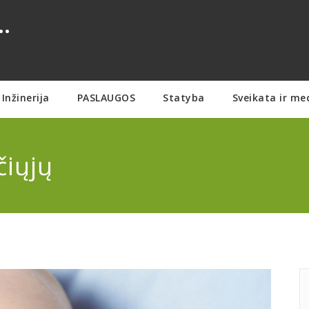
.
Inžinerija
PASLAUGOS
Statyba
Sveikata ir me
čiųjų