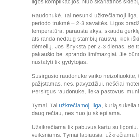
ligos komplikacijos. Nuo skarlatinos skiepų
Raudonukė. Tai nesunki užkrečiamoji liga. 
periodo trukmė – 2-3 savaitės. Ligos pradž
temperatūra, parausta akys, skauda gerklę.
atsiranda nedaug stambių rausvų, kiek iški
dėmelių. Jos išnyksta per 2-3 dienas. Be to
pakaušio bei sprando limfmazgiai. Jie būna
nustatyti tik gydytojas.
Susirgusio raudonuke vaiko neizoliuokite, 
pažįstamas, nes, pavyzdžiui, nėščiai mote
Persirgus raudonuke, lieka pastovus imuni
Tymai. Tai
užkrečiamoji liga
, kurią sukelia
daug rečiau, nes nuo jų skiepijama.
Užsikrečiama tik pabuvus kartu su ligoniu.
veiksniams. Tymai labiausiai užkrečiama liga