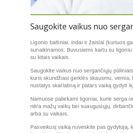
Saugokite vaikus nuo serga
Ligoni
o
baltiniai, indai ir žaislai (kuriuos 
sunaikinamos. Buvusiems kartu su ligoniu 
su kitais vaikais.
Saugokite vaikus nuo sergančiųjų pūliniais
kuris skundžiasi gerklės skausmu, vemia, k
nustatys skarlatiną ir patars vaiką gydyti l
Namuose paliekami ligoniai, kurie serga nesu
nėra mažų vaikų bei suaugusiųjų, dirbanči
arba su vaikais.
Pasveikusį vaiką nuveskite pas gydytoją, k