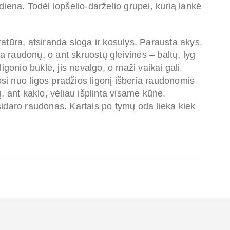
iena. Todėl lopšelio-darželio grupei, kurią lankė
tūra, atsiranda sloga ir kosulys. Parausta akys,
da raudonų, o ant skruostų gleivinės – baltų, lyg
igonio būklė, jis nevalgo, o maži vaikai gali
osi nuo ligos pradžios ligonį išberia raudonomis
, ant kaklo, vėliau išplinta visame kūne.
sidaro raudonas. Kartais po tymų oda lieka kiek