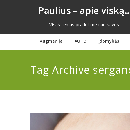
Eiti
Paulius – apie viską…
prie
turinio
Visas temas pradėkime nuo saves….
Augmenija
AUTO
Įdomybės
Tag Archive sergan