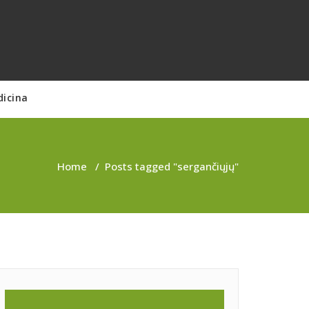
dicina
Home
/
Posts tagged "sergančiųjų"