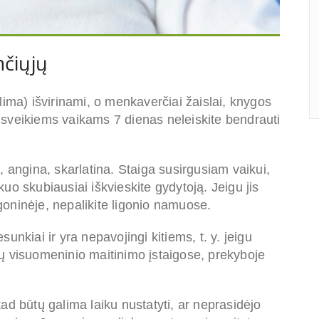
nčiųjų
galima) išvirinami, o menkaverčiai žaislai, knygos
sveikiems vaikams 7 dienas neleiskite bendrauti
, angina, skarlatina. Staiga susirgusiam vaikui,
uo skubiausiai iškvieskite gydytoją. Jeigu jis
igoninėje, nepalikite ligonio namuose.
nkiai ir yra nepavojingi kitiems, t. y. jeigu
ų visuomeninio maitinimo įstaigose, prekyboje
ad būtų galima laiku nustatyti, ar neprasidėjo