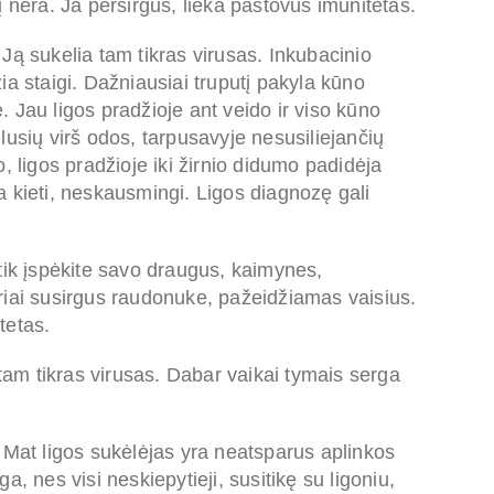
 nėra. Ja persirgus, lieka pastovus imunitetas.
Ją sukelia tam tikras virusas. Inkubacinio
ia staigi. Dažniausiai truputį pakyla kūno
 Jau ligos pradžioje ant veido ir viso kūno
lusių virš odos, tarpusavyje nesusiliejančių
, ligos pradžioje iki žirnio didumo padidėja
 kieti, neskausmingi. Ligos diagnozę gali
tik įspėkite savo draugus, kaimynes,
riai susirgus raudonuke, pažeidžiamas vaisius.
tetas.
 tam tikras virusas. Dabar vaikai tymais serga
 Mat ligos sukėlėjas yra neatsparus aplinkos
, nes visi neskiepytieji, susitikę su ligoniu,