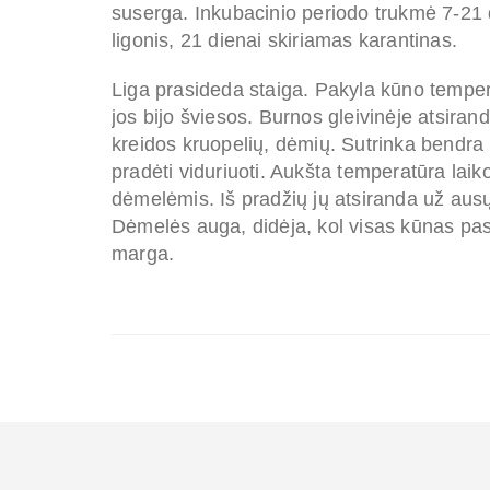
suserga. Inkubacinio periodo trukmė 7-21 d
ligonis, 21 dienai skiriamas karantinas.
Liga prasideda staiga. Pakyla kūno tempera
jos bijo šviesos. Burnos gleivinėje atsiran
kreidos kruopelių, dėmių. Sutrinka bendra l
pradėti viduriuoti. Aukšta temperatūra laik
dėmelėmis. Iš pradžių jų atsiranda už ausų
Dėmelės
auga, didėja, kol visas kūnas pa
marga.