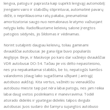
lengva, patogu ir paprasta kaip supirkti lengvąjį automobilį:
įrengiami vairo ir stabdžių stiprintuvai, automatinė pavarų
dėžė, o nepriklausoma ratų pakaba, pneumatiniai
amortizatoriai saugo nuo nemalonaus kratymo važiuojant
nelygiu keliu. Radiofikuotame keleivių salone įrengtos
patogios sėdynės, jis šildomas ir vėdinamas.
Norint sutalpinti daugiau keleivių, toliau gaminami
dviaukščiai autobusai. Jie gana ilgai buvo populiarūs
Anglijoje. Beje, ir Maskvoje po karo dar važinėjo dviaukščiai
VDR autobusai DO-54. Tačiau jie vis dėlto nepasiteisino,
nes yra nepakankamai stabilūs, be to, nepatogūs kamšos
valandomis (daug laiko sugaištama užlipant į antrąjį(
autobuso aukštą). Kita vertus, važinėti su vienaukščiu
autobusu mieste taip pat nėra labai patogu, nes jam reikia
labai daug vietos poslinkiams ir manevravimui. Todėl
atsirado didelės ir ypatingai didelės talpos dvigubi
autobusai. Juos sudaro dvi šarnyru sujungtos autobuso