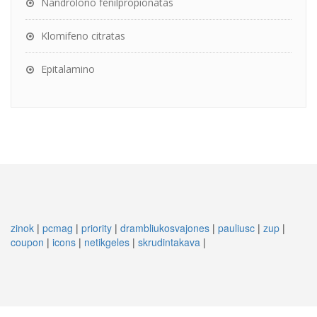
Nandrolono fenilpropionatas
Klomifeno citratas
Epitalamino
zinok
|
pcmag
|
priority
|
drambliukosvajones
|
pauliusc
|
zup
|
coupon
|
icons
|
netikgeles
|
skrudintakava
|