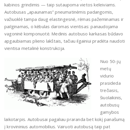
kabinos grindimis — taip sutaupoma vietos keleiviams.
Autobusas „apaunamas” pneumatinėmis padangomis,
važiuoklė tampa daug elastingesnė, rėmas pažeminamas ir
pailginamas, o kėbulas daromas vientisas: panaudojama
vagoninė komponuotė. Medinis autobuso karkasas būdavo
apgaubiamas plieno lakštais, tačiau ilgainiui pradėta naudoti
vientisa metalinė konstrukcija.
Nuo 50-jų
metų
vidurio
prasideda
trečiasis,
šiuolaikinis,
autobusų
gamybos
laikotarpis. Autobusai pagaliau praranda bet kokį panašumą
į krovininius automobilius. Vairuoti autobusą taip pat