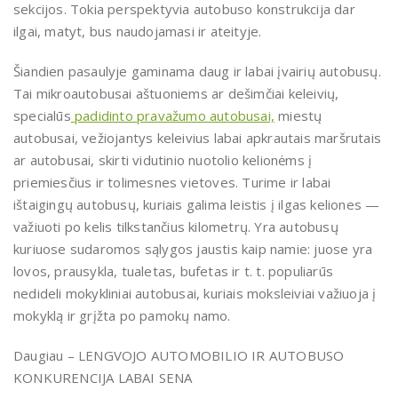
sekcijos. Tokia perspektyvia autobuso konstrukcija dar
ilgai, matyt, bus naudojamasi ir ateityje.
Šiandien pasaulyje gaminama daug ir labai įvairių autobusų.
Tai mikroautobusai aštuoniems ar dešimčiai keleivių,
specialūs
padidinto pravažumo autobusai,
miestų
autobusai, vežiojantys keleivius labai apkrautais maršrutais
ar autobusai, skirti vidutinio nuotolio kelionėms į
priemiesčius ir tolimesnes vietoves. Turime ir labai
ištaigingų autobusų, kuriais galima leistis į ilgas keliones —
važiuoti po kelis tilkstančius kilometrų. Yra autobusų
kuriuose sudaromos sąlygos jaustis kaip namie: juose yra
lovos, prausykla, tualetas, bufetas ir t. t. populiarūs
nedideli mokykliniai autobusai, kuriais moksleiviai važiuoja į
mokyklą ir grįžta po pamokų namo.
Daugiau – LENGVOJO AUTOMOBILIO IR AUTOBUSO
KONKURENCIJA LABAI SENA