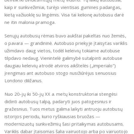
kaip ir sunkvežimiai, turėjo vientisas gumines padangas,
kietą važiuoklę su lingėmis. Visa tai kelionę autobusu darė
ne itin malonia pramoga.
Senųjų autobusų rėmas buvo aukštai pakeltas nuo žemės,
o pavara — grandininė. Autobuso priekyje įtaisytas variklis
užimdavo daug vietos, todėl keleivių tokiame autobuse
tilpdavo nedaug. Vienintelė galimybė sutalpinti autobuse
daugiau keleivių atrodė atviros aikštelės („imperialo”)
įrengimas ant autobuso stogo nusižiūrėjus senuosius
Londono diližanus.
Nuo 20-jų iki 50-jų XX a. metų konstruktoriai stengėsi
didinti autobusų talpą, padaryti juos patogesnius ir
gražesnius. Tuos metus galima laikyti antruoju autobusų
istorijos periodu, kurio ryškiausias bruožas —
modernizuotų sunkvežimių šasi pritaikymas autobusams.
Variklis dabar įtaisomas šalia vairuotojo arba po vairuotojo