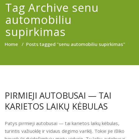
Tag Archive senu
automobiliu
supirkimas
Home
/
Posts tagged "senu automobiliu supirkimas"
PIRMIEJI AUTOBUSAI — TAI
KARIETOS LAIKŲ KĖBULAS
Patys pirmieji autobusai — tai karietos laikų kėbulas,
turintis važiuoklę ir vidaus degimo variklį. Tokie jie išliko
beveik iki dvidešimtųjų metų vidurio. Tų laikų autobusai,