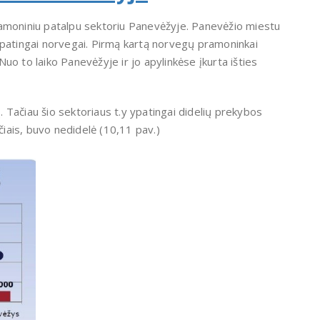
pramoniniu patalpu sektoriu Panevėžyje. Panevėžio miestu
ypatingai norvegai. Pirmą kartą norvegų pramoninkai
uo to laiko Panevėžyje ir jo apylinkėse įkurta išties
ų. Tačiau šio sektoriaus t.y ypatingai didelių prekybos
čiais, buvo nedidelė (10,11 pav.)