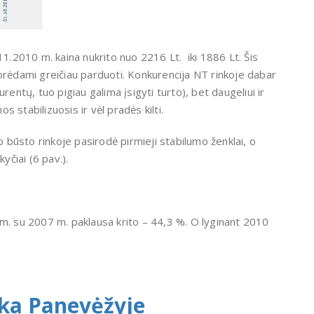
11.2010 m. kaina nukrito nuo 2216 Lt. iki 1886 Lt. Šis
orėdami greičiau parduoti. Konkurencija NT rinkoje dabar
rentų, tuo pigiau galima įsigyti turto), bet daugeliui ir
os stabilizuosis ir vėl pradės kilti.
būsto rinkoje pasirodė pirmieji stabilumo ženklai, o
yčiai (6 pav.).
 m. su 2007 m. paklausa krito – 44,3 %. O lyginant 2010
nka Panevėžyje