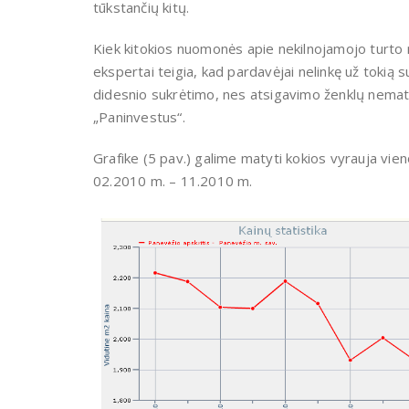
tūkstančių kitų.
Kiek kitokios nuomonės apie nekilnojamojo turto 
ekspertai teigia, kad pardavėjai nelinkę už tokią s
didesnio sukrėtimo, nes atsigavimo ženklų nemato
„Paninvestus“.
Grafike (5 pav.) galime matyti kokios vyrauja vie
02.2010 m. – 11.2010 m.