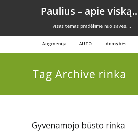
Eiti
Paulius – apie viską…
prie
turinio
Visas temas pradėkime nuo saves….
Augmenija
AUTO
Įdomybės
Tag Archive rinka
Gyvenamojo būsto rinka