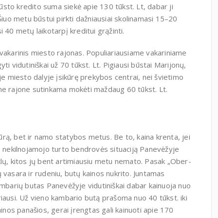
sto kredito suma siekė apie 130 tūkst. Lt, dabar ji
Šiuo metu būstui pirkti dažniausiai skolinamasi 15–20
 40 metų laikotarpį kreditui grąžinti.
 vakarinis miesto rajonas. Populiariausiame vakariniame
i vidutiniškai už 70 tūkst. Lt. Pigiausi būstai Marijonų,
je miesto dalyje įsikūrę prekybos centrai, nei švietimo
me rajone sutinkama mokėti maždaug 60 tūkst. Lt.
tūrą, bet ir namo statybos metus. Be to, kaina krenta, jei
os nekilnojamojo turto bendrovės situaciją Panevėžyje
klų, kitos jų bent artimiausiu metu nemato. Pasak „Ober-
 vasara ir rudeniu, butų kainos nukrito. Juntamas
ambarių butas Panevėžyje vidutiniškai dabar kainuoja nuo
puliariausi. Už vieno kambario butą prašoma nuo 40 tūkst. iki
ainos panašios, gerai įrengtas gali kainuoti apie 170