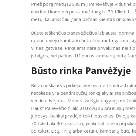
Prieš porą metų (2008 m.) Panevėžyje vidutinė bū
nukritusi kone perpus – maždaug iki 70 tūkst. Lt. 
metų, kai anksčiau gana dažnas klientas rinkdavosi
Būsto ieškančius panevėžiečius labiausiai domina
rajone dviejų kambarių butą šiuo metu galima įsigyt
Vilties gatvėse. Pirkėjams nėra privalumas nei šio
įstaigos, nei parkas. Už poros kambarių butą šia
Būsto rinka Panvėžyje
Būsto ieškantys pirkėjai įvertina ne tik infrastruk
netoliese yra bendrabučių. Rinką akylai stebinči
vertina dvejopai. Vienos įžvelgia pagyvėjimo žen
Haus“ Panevėžio filialo atstovų su praėjusių metų
judesys, bankai pradėjo teikti paskolas. Dviejų k
70 tūkst. iki 90 tūkst. litų, jie iki šiol išlieka po
55 tūkst. Litų. Trijų arba keturių kambarių butų k