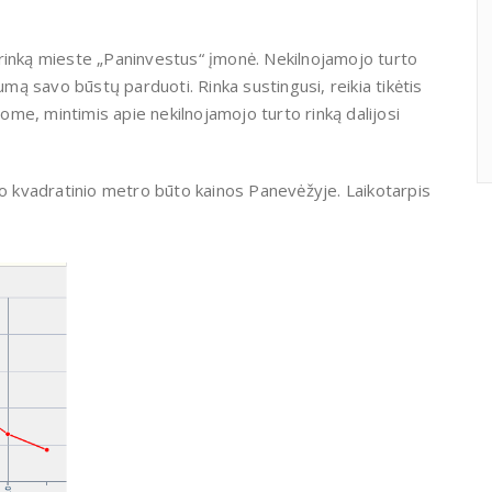
rinką mieste „Paninvestus“ įmonė. Nekilnojamojo turto
umą savo būstų parduoti. Rinka sustingusi, reikia tikėtis
me, mintimis apie nekilnojamojo turto rinką dalijosi
no kvadratinio metro būto kainos Panevėžyje. Laikotarpis