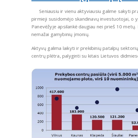
Seniausiu ir vienu aktyviausiu galime sakyti 
pirmieji susidomėjo skandinavų investuotojai, o 
Panevėžyje apsilankė daugiau nei prieš 10 metų. N
nemažai gamybinių įmonių.
Aktyvų galima laikyti ir prekibinių patalpų sektori
centrų plėtra, palyginti su kitais Lietuvos didmies