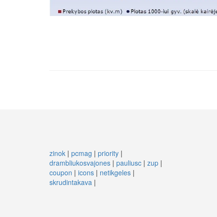
zinok
|
pcmag
|
priority
|
drambliukosvajones
|
pauliusc
|
zup
|
coupon
|
icons
|
netikgeles
|
skrudintakava
|