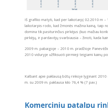
Iš grafiko matyti, kad per laikotarpį 02.2010 m – 
laikotarpis rodo, kad žmonės mažina kainą, taip n
domina tik pasiturinčius pirkėjus (kuo mažiau konku
pirkėjų, ir pardavėjų svarbiausia – žinoti, kada kain
2009 m. pabaigoje – 2010 m. pradžioje Panevėžio 
2010 viduryje užfiksuoti pirmieji teigiami kainų pok
Kalbant apie paklausą būtų rinkoje lyginant 2010
m. su 2009 m. paklausa kilo 76,4 % (7 pav.)
Komercini
ų patalpų ri