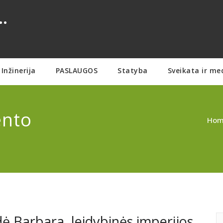
.
Inžinerija
PASLAUGOS
Statyba
Sveikata ir me
ento
Ho
ė Barbara, leidybinės imperijos