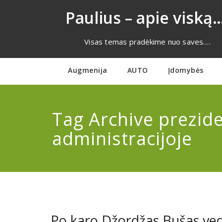
Eiti
Paulius – apie viską…
prie
turinio
Visas temas pradėkime nuo saves….
Augmenija
AUTO
Įdomybės
Tag Archive prezid
administracijoje
Po karo Džordžas Bušas ved