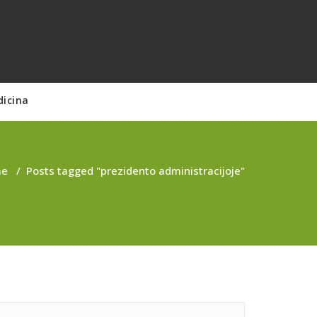
dicina
me
/
Posts tagged "prezidento administracijoje"