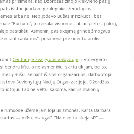
ljamas prisimena, kad Džordžas žinojo kiekvieno pas jį
s pats išstudijuodavo geologinius žemėlapius,
žemes arba ne. Nebijodavo Bušas ir rizikuoti, bet
ale ”Fortune”, jo reikalai visuomet labiau plėtėsi į plotį,
alėjo pasitikėti. Asmeninį pasitikėjimą grindė žmogaus
ukertant rankomis”, prisimena prezidento brolis.
irbant
Centrinėje žvalgybos valdyboje
ir Votergeito
bendru liftu, o ne asmeniniu, skirtu tik jam, be to,
 metų Bušui išeinant iš šios organizacijos, darbuotojai
 atstovu Suvienytųjų Nacijų Organizacijoje, Džordžas
buotojui. Tad ne veltui sakoma, kad jis malonių
ose rūmuose užėmė jam lojalus žmonės. Karta Barbara
abinetas — mūsų draugai”. “Na o ko tu tikėjaisi?” —