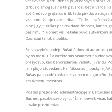
verslovėse. Kartu dirbęs jo jaunesnysis brolis Vi
dirbusio žmogaus ne tik pavarde, bet ir vardą. Ji
apžiūrėdavo gręžinius ir tik tada pirkdavo naujas 
visuomet žinojo rizikos ribas. “Todėl, – rašoma žurn
o ne į gylį”. Bušas pasirinkdavo žmones, kuriais g
pažinimu. “Tuomet visi reikalai buvo sutvarkomi s
Džordžui tai labai patiko.
Šios savybės padėjo Bušui išsikovoti autoritetą d
bylos metu. CŽV direktorius visuomet naudodavosi 
prašydavo, kad bendradarbiai vadintu jį vardu. Po
jam plojo stovėdami. Kai Niksonas jį paskyrė JAV
Bušas paspaudė ranka kiekvienam dangoraižio dar
smulkmenų meistras.
Postus prezidento administracijoje ir Baltuosiu
Buš net pasakė savo vyrui: “Žinai, beveik visas k
atsakė prezidentas.