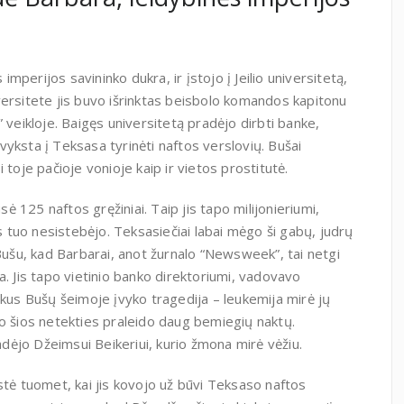
perijos savininko dukra, ir įstojo į Jeilio universitetą,
versitete jis buvo išrinktas beisbolo komandos kapitonu
ai” veikloje. Baigęs universitetą pradėjo dirbti banke,
išvyksta į Teksasa tyrinėti naftos verslovių. Bušai
 toje pačioje vonioje kaip ir vietos prostitutė.
 125 naftos gręžiniai. Taip jis tapo milijonieriumi,
tuo nesistebėjo. Teksasiečiai labai mėgo ši gabų, judrų
 Bušu, kad Barbarai, anot žurnalo “Newsweek”, tai netgi
a. Jis tapo vietinio banko direktoriumi, vadovavo
ukus Bušų šeimoje įvyko tragedija – leukemija mirė jų
po šios netekties praleido daug bemiegių naktų.
ėjo Džeimsui Beikeriui, kurio žmona mirė vėžiu.
stė tuomet, kai jis kovojo už būvi Teksaso naftos