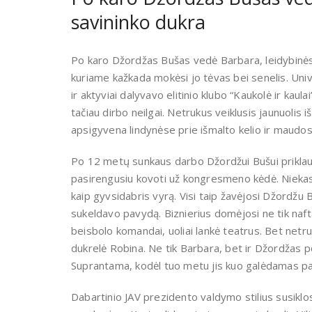
savininko dukra
Po karo Džordžas Bušas vedė Barbara, leidybinės im
kuriame kažkada mokėsi jo tėvas bei senelis. Uni
ir aktyviai dalyvavo elitinio klubo “Kaukolė ir kaul
tačiau dirbo neilgai. Netrukus veiklusis jaunuolis 
apsigyvena lindynėse prie išmalto kelio ir maudosi
Po 12 metų sunkaus darbo Džordžui Bušui priklausė
pasirengusiu kovoti už kongresmeno kėdė. Niekas 
kaip gyvsidabris vyrą. Visi taip žavėjosi Džordžu
sukeldavo pavydą. Biznierius domėjosi ne tik naft
beisbolo komandai, uoliai lankė teatrus. Bet netr
dukrelė Robina. Ne tik Barbara, bet ir Džordžas 
Suprantama, kodėl tuo metu jis kuo galėdamas pad
Dabartinio JAV prezidento valdymo stilius susiklo