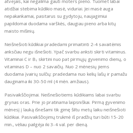
atvejais, kai negalima gauti moters pieno. Tuomet labai
atidžiai stebima kūdikio masė, viduriai. Jei masė auga
nepakankamai, pasitarus su gydytoju, naujagimiui
papildomai duodama varškės, daugiau pieno arba kitų
maisto mišinių.
Neišnešioti kūdikiai pradedami primaitinti 2-4 savaitėmis
anksčiau negu išnešioti. Ypač svarbu anksti skirti vitaminus.
Vitaminai C ir B₁ skirtini nuo pat pirmųjų gyvenimo dienų, o
vitaminas D – nuo 2 savaičių. Nuo 2 mėnesių jiems
duodama įvairių sulčių: pradedama nuo kelių lašų ir pamažu
dauginama iki 30-50 ml (4 mėn. amžiaus).
Pasivaikščiojimai. Neišnešiotiems kūdikiams labai svarbu
grynas oras. Prie jo pratinama laipsniškai. Pirmą gyvenimo
mėnesį į lauką išnešami tik gimę šiltu metų laiku neišnešioti
kūdikiai. Pasivaikščiojimų trukmė iš pradžių turi būti 15-20
min., vėliau pailgėja iki 3-4 val. per dieną.