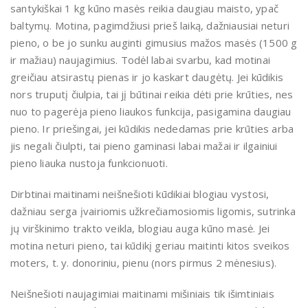
santykiškai 1 kg kūno masės reikia daugiau maisto, ypač
baltymų. Motina, pagimdžiusi prieš laiką, dažniausiai neturi
pieno, o be jo sunku auginti gimusius mažos masės (1500 g
ir mažiau) naujagimius. Todėl labai svarbu, kad motinai
greičiau atsirastų pienas ir jo kaskart daugėtų. Jei kūdikis
nors truputį čiulpia, tai jį būtinai reikia dėti prie krūties, nes
nuo to pagerėja pieno liaukos funkcija, pasigamina daugiau
pieno. Ir priešingai, jei kūdikis nededamas prie krūties arba
jis negali čiulpti, tai pieno gaminasi labai mažai ir ilgainiui
pieno liauka nustoja funkcionuoti.
Dirbtinai maitinami neišnešioti kūdikiai blogiau vystosi,
dažniau serga įvairiomis užkrečiamosiomis ligomis, sutrinka
jų virškinimo trakto veikla, blogiau auga kūno masė. Jei
motina neturi pieno, tai kūdikį geriau maitinti kitos sveikos
moters, t. y. donoriniu, pienu (nors pirmus 2 mėnesius).
Neišnešioti naujagimiai maitinami mišiniais tik išimtiniais