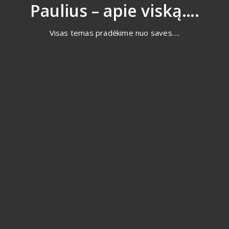
Eiti
Paulius – apie viską….
prie
turinio
Visas temas pradėkime nuo saves….