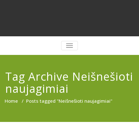
PERJUNGTI
NAVIGACIJĄ
Tag Archive Neišnešioti
naujagimiai
Home
/
Posts tagged "Neišnešioti naujagimiai"