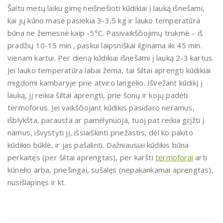
Šaltu metų laiku gimę neišnešioti kūdikiai į lauką išnešami,
kai jų kūno masė pasiekia 3-3,5 kg ir lauko temperatūra
būna ne žemesnė kaip -5°C. Pasivaikščiojimų trukmė – iš
pradžių 10-15 min., paskui laipsniškai ilginama iki 45 min.
vienam kartui. Per dieną kūdikiai išnešami į lauką 2-3 kartus.
Jei lauko temperatūra labai žema, tai šiltai aprengti kūdikiai
migdomi kambaryje prie atviro langelio. Išvežant kūdikį į
lauką, jį reikia šiltai aprengti, prie šonų ir kojų padėti
termoforus. Jei vaikščiojant kūdikis pasidaro neramus,
išblykšta, parausta ar pamėlynuoja, tuoj pat reikia grįžti į
namus, išvystyti jį, išsiaiškinti priežastis, dėl ko pakito
kūdikio būklė, ir jas pašalinti. Dažniausiai kūdikis būna
perkaitęs (per šiltai aprengtas), per karšti
termoforai
arti
kūnelio arba, priešingai, sušalęs (nepakankamai aprengtas),
nusišlapinęs ir kt.