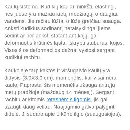
Kaulų sistema. Kūdikių kaulai minkšti, elastingi,
nes juose yra mažiau kietų medžiagų, o daugiau
vandens. Jie rečiau lūžta, o lūžę greičiau suauga.
Anksti kūdikius sodinant, netaisyklingai jiems
sėdint ar per anksti statant ant kojų, gali
deformuotis krūtinės ląsta, iškrypti stuburas, kojos.
Visos šios deformacijos dažnai vystosi sergant
kūdikiui rachitu.
Kaukolėje tarp kaktos ir viršugalvio kaulų yra
didysis (3,0X3,0 cm). momenėlis, kur visai nėra
kaulo. Paprastai šis momenėlis užauga antrųjų
metų pradžioje (maždaug 14 mėnesį). Sergant
rachitu ar kitomis
retesnėmis ligomis
, jis gali
užaugti daug vėliau. Naujagimio galva palyginti
didelė. Ji sudaro apie 1 kūno ilgio (suaugusiojos).