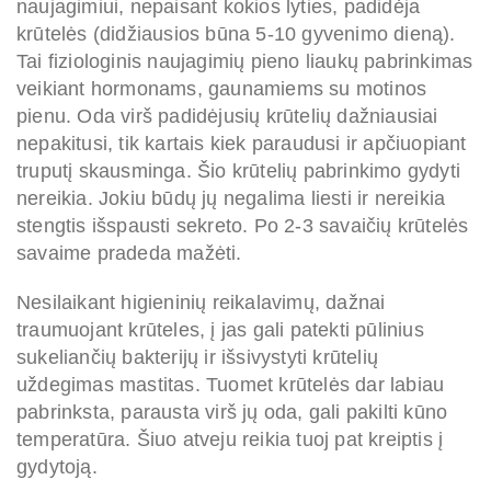
naujagimiui, nepaisant kokios lyties, padidėja
krūtelės (didžiausios būna 5-10 gyvenimo dieną).
Tai fiziologinis naujagimių pieno liaukų pabrinkimas
veikiant hormonams, gaunamiems su motinos
pienu. Oda virš padidėjusių krūtelių dažniausiai
nepakitusi, tik kartais kiek paraudusi ir apčiuopiant
truputį skausminga. Šio krūtelių pabrinkimo gydyti
nereikia. Jokiu būdų jų negalima liesti ir nereikia
stengtis išspausti sekreto. Po 2-3 savaičių krūtelės
savaime pradeda mažėti.
Nesilaikant higieninių reikalavimų, dažnai
traumuojant krūteles,
į
jas gali patekti pūlinius
sukeliančių bakterijų ir išsivystyti krūtelių
uždegimas mastitas. Tuomet krūtelės dar labiau
pabrinksta, parausta virš jų oda, gali pakilti kūno
temperatūra. Šiuo atveju reikia tuoj pat kreiptis į
gydytoją.