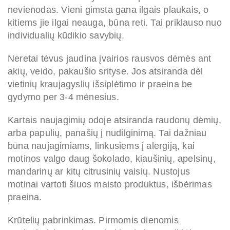
nevienodas. Vieni gimsta gana ilgais plaukais, o
kitiems jie ilgai neauga, būna reti. Tai priklauso nuo
individualių kūdikio savybių.
Neretai tėvus jaudina įvairios rausvos
dėmės a
nt
akių, veido, pakaušio srityse. Jos atsiranda dėl
vietinių kraujagyslių išsiplėtimo ir praeina be
gydymo per 3-4 mėnesius.
Kartais naujagimių odoje atsiranda raudonų dėmių,
arba papulių, panašių į nudilginimą. Tai dažniau
būna naujagimiams, linkusiems į alergiją, kai
motinos valgo daug šokolado, kiaušinių, apelsinų,
mandarinų ar kitų citrusinių vaisių. Nustojus
motinai vartoti šiuos maisto produktus, išbėrimas
praeina.
Krūtelių pabrinkimas. Pirmomis dienomis