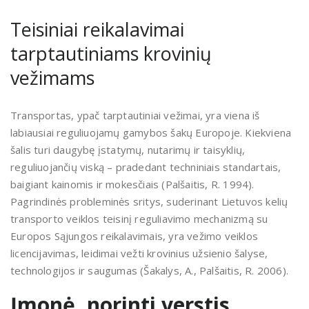
Teisiniai reikalavimai
tarptautiniams krovinių
vežimams
Transportas, ypač tarptautiniai vežimai, yra viena iš
labiausiai reguliuojamų gamybos šakų Europoje. Kiekviena
šalis turi daugybę įstatymų, nutarimų ir taisyklių,
reguliuojančių viską – pradedant techniniais standartais,
baigiant kainomis ir mokesčiais (Palšaitis, R. 1994).
Pagrindinės probleminės sritys, suderinant Lietuvos kelių
transporto veiklos teisinį reguliavimo mechanizmą su
Europos Sąjungos reikalavimais, yra vežimo veiklos
licencijavimas, leidimai vežti krovinius užsienio šalyse,
technologijos ir saugumas (Šakalys, A., Palšaitis, R. 2006).
Įmonė, norinti verstis