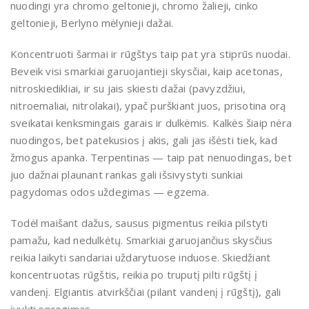
nuodingi yra chromo geltonieji, chromo žalieji, cinko
geltonieji, Berlyno mėlynieji dažai.
Koncentruoti šarmai ir rūgštys taip pat yra stiprūs nuodai.
Beveik visi smarkiai garuojantieji skysčiai, kaip acetonas,
nitroskiedikliai, ir su jais skiesti dažai (pavyzdžiui,
nitroemaliai, nitrolakai), ypač purškiant juos, prisotina orą
sveikatai kenksmingais garais ir dulkėmis. Kalkės šiaip nėra
nuodingos, bet patekusios į akis, gali jas išėsti tiek, kad
žmogus apanka. Terpentinas — taip pat nenuodingas, bet
juo dažnai plaunant rankas gali išsivystyti sunkiai
pagydomas odos uždegimas — egzema.
Todėl maišant dažus, sausus pigmentus reikia pilstyti
pamažu, kad nedulkėtų. Smarkiai garuojančius skysčius
reikia laikyti sandariai uždarytuose induose. Skiedžiant
koncentruotas rūgštis, reikia po truputį pilti rūgštį į
vandenį. Elgiantis atvirkščiai (pilant vandenį į rūgštį), gali