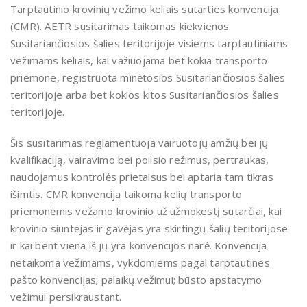
Tarptautinio krovinių vežimo keliais sutarties konvencija
(CMR). AETR susitarimas taikomas kiekvienos
Susitariančiosios šalies teritorijoje visiems tarptautiniams
vežimams keliais, kai važiuojama bet kokia transporto
priemone, registruota minėtosios Susitariančiosios šalies
teritorijoje arba bet kokios kitos Susitariančiosios šalies
teritorijoje.
Šis susitarimas reglamentuoja vairuotojų amžių bei jų
kvalifikaciją, vairavimo bei poilsio režimus, pertraukas,
naudojamus kontrolės prietaisus bei aptaria tam tikras
išimtis. CMR konvencija taikoma kelių transporto
priemonėmis vežamo krovinio už užmokestį sutarčiai, kai
krovinio siuntėjas ir gavėjas yra skirtingų šalių teritorijose
ir kai bent viena iš jų yra konvencijos narė. Konvencija
netaikoma vežimams, vykdomiems pagal tarptautines
pašto konvencijas; palaikų vežimui; būsto apstatymo
vežimui persikraustant.