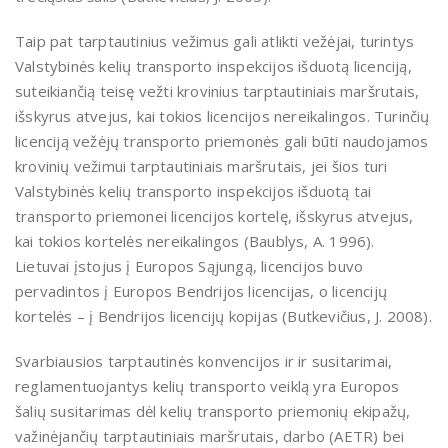
Taip pat tarptautinius vežimus gali atlikti vežėjai, turintys
Valstybinės kelių transporto inspekcijos išduotą licenciją,
suteikiančią teisę vežti krovinius tarptautiniais maršrutais,
išskyrus atvejus, kai tokios licencijos nereikalingos. Turinčių
licenciją vežėjų transporto priemonės gali būti naudojamos
krovinių vežimui tarptautiniais maršrutais, jei šios turi
Valstybinės kelių transporto inspekcijos išduotą tai
transporto priemonei licencijos kortelę, išskyrus atvejus,
kai tokios kortelės nereikalingos (Baublys, A. 1996).
Lietuvai įstojus į Europos Sąjungą, licencijos buvo
pervadintos į Europos Bendrijos licencijas, o licencijų
kortelės – į Bendrijos licencijų kopijas (Butkevičius, J. 2008).
Svarbiausios tarptautinės konvencijos ir ir susitarimai,
reglamentuojantys kelių transporto veiklą yra Europos
šalių susitarimas dėl kelių transporto priemonių ekipažų,
važinėjančių tarptautiniais maršrutais, darbo (AETR) bei