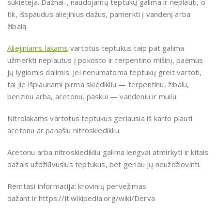
sukietėja. Dažnai-, naudojamų teptukų galima ir neplauti, o
tik, išspaudus aliejinius dažus, pamerkti į vandenį arba
žibalą.
Aliejiniams lakams
vartotus teptukus taip pat galima
užmerkti neplautus į pokosto ir terpentino mišinį, paėmus
jų lygiomis dalimis. Jei nenumatoma teptukų greit vartoti,
tai jie išplaunami pirma skiedikliu — terpentinu, žibalu,
benzinu arba, acetonu, paskui — vandeniu ir muilu.
Nitrolakams vartotus teptukus geriausia iš karto plauti
acetonu ar panašiu nitroskiedikliu.
Acetonu arba nitroskiedikliu galima lengvai atmirkyti ir kitais
dažais uždžiūvusius teptukus, bet geriau jų neuždžiovinti.
Remtasi informacija: krovinių pervežimas
dažant ir https://lt.wikipedia.org/wiki/Derva