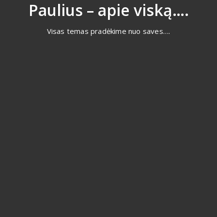
Eiti
Paulius – apie viską….
prie
turinio
Visas temas pradėkime nuo saves….