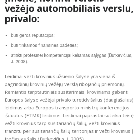
vežėjo automobiliais verslu,
privalo:
būti geros reputacijos;
būti tinkamos finansinės padėties;
atitikti profesinei kompetencijai keliamas sąlygas (Butkevičius,
J. 2008).
Leidimai vežti krovinius užsienio šalyse yra viena iš
pagrindinių krovinių vežėjų verslą ribojančių priemonių.
Remiantis tarptautiniais susitarimais, kroviniams gabenti
Europos šalyse vežėjai privalo turėtidvišalius (daugiašalius)
leidimus arba Europos transporto ministrų konferencijos
išduotus (ETMK) leidimus. Leidimai paprastai suteikia teisę
vežti krovinius tarp susitariančių šalių, vežti krovinius
tranzitu per susitariančių šalių teritorijas ir vežti krovinius į
trečiąsias šalis (Butkevičius, J. 2005).