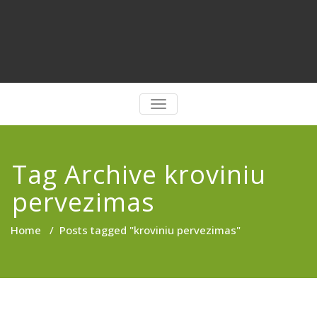
PERJUNGTI
NAVIGACIJĄ
Tag Archive kroviniu
pervezimas
Home
/
Posts tagged "kroviniu pervezimas"