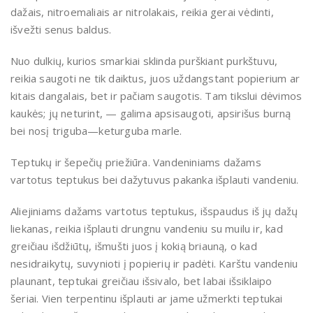
dažais, nitroemaliais ar nitrolakais, reikia gerai vėdinti,
išvežti senus baldus.
Nuo dulkių, kurios smarkiai sklinda purškiant purkštuvu,
reikia saugoti ne tik daiktus, juos uždangstant popierium ar
kitais dangalais, bet ir pačiam saugotis. Tam tikslui dėvimos
kaukės; jų neturint, — galima apsisaugoti, apsirišus burną
bei nosį triguba—keturguba marle.
Teptukų ir šepečių priežiūra. Vandeniniams dažams
vartotus teptukus bei dažytuvus pakanka išplauti vandeniu.
Aliejiniams dažams vartotus teptukus, išspaudus iš jų dažų
liekanas, reikia išplauti drungnu vandeniu su muilu ir, kad
greičiau išdžiūtų, išmušti juos į kokią briauną, o kad
nesidraikytų, suvynioti į popierių ir padėti. Karštu vandeniu
plaunant, teptukai greičiau išsivalo, bet labai išsiklaipo
šeriai. Vien terpentinu išplauti ar jame užmerkti teptukai