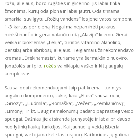
rožių aliejaus, boro rūgšties ir glicerino. Jis labai tinka
žmonėms, kurių oda plona ir labai jautri. Oda trinama
smarkiai suvilgytu „Rožių vandens” losjone vatos tamponu
1-3 kartus per dieną. Negalima nepaminėti puikaus
minkštinančio ir gerai valančio odą „Alavijo” kremo. Gerai
veikia ir biokremas „Lelija”, turintis vitamino Alanolino,
persikų arba abrikosų aliejaus. Teigiamai užsirekomendavo
kremas „Drėkinamasis”, kuriame yra šermukšnio nuoviro,
jonažolės antpilo,
rožės
vainiklapių vaško ir kitų augalų
kompleksas.
Sausai odai rekomenduojami taip pat kremai, turintys
augalinių komponentų, tokie, kaip „Flora” sausai odai,
„Griozy”, „Liudmila”, „Romaška”, „Večer”, „Zemlianičnyj”,
„Limonyj” ir kt. Daug nemalonumų padaro paprastieji veido
spuogai. Dažniau jie atsiranda jaunystėje ir labai priklauso
nuo lytinių liaukų funkcijos. Kai jaunuolių veidą išberia
spuogai, vartojama keletas losjonų. Kai kuriuos jų galima