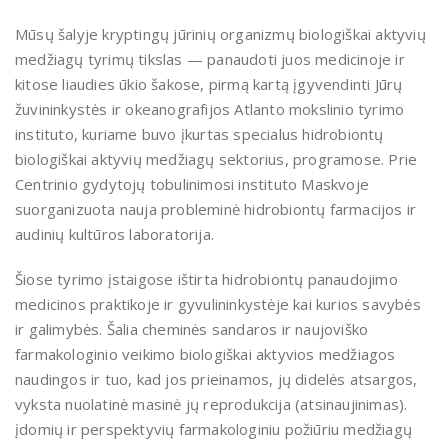
Mūsų šalyje kryptingų jūrinių organizmų biologiškai aktyvių
medžiagų tyrimų tikslas — panaudoti juos medicinoje ir
kitose liaudies ūkio šakose, pirmą kartą įgyvendinti Jūrų
žuvininkystės ir okeanografijos Atlanto mokslinio tyrimo
instituto, kuriame buvo įkurtas specialus hidrobiontų
biologiškai aktyvių medžiagų sektorius, programose. Prie
Centrinio gydytojų tobulinimosi instituto Maskvoje
suorganizuota nauja probleminė hidrobiontų farmacijos ir
audinių kultūros laboratorija.
Šiose tyrimo įstaigose ištirta hidrobiontų panaudojimo
medicinos praktikoje ir gyvulininkystėje kai kurios savybės
ir galimybės. Šalia cheminės sandaros ir naujoviško
farmakologinio veikimo biologiškai aktyvios medžiagos
naudingos ir tuo, kad jos prieinamos, jų didelės atsargos,
vyksta nuolatinė masinė jų reprodukcija (atsinaujinimas).
įdomių ir perspektyvių farmakologiniu požiūriu medžiagų