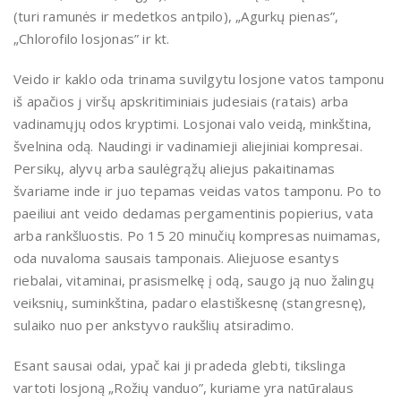
(turi ramunės ir medetkos antpilo), „Agurkų pienas”,
„Chlorofilo losjonas” ir kt.
Veido ir kaklo oda trinama suvilgytu losjone vatos tamponu
iš apačios j viršų apskritiminiais judesiais (ratais) arba
vadinamųjų odos kryptimi. Losjonai valo veidą, minkština,
švelnina odą. Naudingi ir vadinamieji aliejiniai kompresai.
Persikų, alyvų arba saulėgrąžų aliejus pakaitinamas
švariame inde ir juo tepamas veidas vatos tamponu. Po to
paeiliui ant veido dedamas pergamentinis popierius, vata
arba rankšluostis. Po 15 20 minučių kompresas nuimamas,
oda nuvaloma sausais tamponais. Aliejuose esantys
riebalai, vitaminai, prasismelkę į odą, saugo ją nuo žalingų
veiksnių, suminkština, padaro elastiškesnę (stangresnę),
sulaiko nuo per ankstyvo raukšlių atsiradimo.
Esant sausai odai, ypač kai ji pradeda glebti, tikslinga
vartoti losjoną „Rožių vanduo”, kuriame yra natūralaus