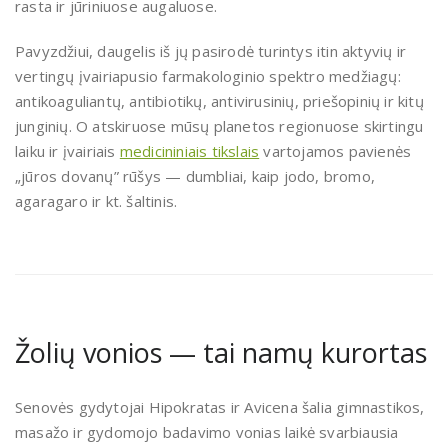
rasta ir jūriniuose augaluose.
Pavyzdžiui, daugelis iš jų pasirodė turintys itin aktyvių ir
vertingų įvairiapusio farmakologinio spektro medžiagų:
antikoaguliantų, antibiotikų, antivirusinių, priešopinių ir kitų
junginių. O atskiruose mūsų planetos regionuose skirtingu
laiku ir įvairiais
medicininiais tikslais
vartojamos pavienės
„jūros dovanų” rūšys — dumbliai, kaip jodo, bromo,
agaragaro ir kt. šaltinis.
Žolių vonios — tai namų kurortas
Senovės gydytojai Hipokratas ir Avicena šalia gimnastikos,
masažo ir gydomojo badavimo vonias laikė svarbiausia