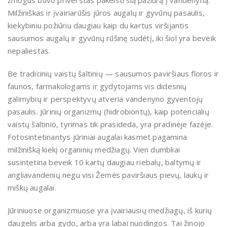
žmogus buvo priverstas pakeisti šią pažiūrą į vandenyną.
Milžiniškas ir įvairiarūšis jūros augalų ir gyvūnų pasaulis,
kiekybiniu požiūriu daugiau kaip du kartus viršijantis
sausumos augalų ir gyvūnų rūšinę sudėtį, iki šiol yra beveik
nepaliestas.
Be tradicinių vaistų šaltinių — sausumos paviršiaus floros ir
faunos, farmakologams ir gydytojams vis didesnių
galimybių ir perspektyvų atveria vandenyno gyventojų
pasaulis. Jūrinių organizmų (hidrobiontų), kaip potencialių
vaistų šaltinio, tyrimas tik prasideda, yra pradinėje fazėje.
Fotosintetinantys jūriniai augalai kasmet pagamina
milžinišką kiekį organinių medžiagų. Vien dumbliai
susintetina beveik 10 kartų daugiau riebalų, baltymų ir
angliavandenių negu visi Žemės paviršiaus pievų, laukų ir
miškų augalai.
Jūriniuose organizmuose yra įvairiausių medžiagų, iš kurių
daugelis arba gydo, arba yra labai nuodingos. Tai žinojo