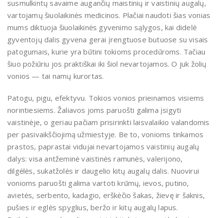
susmulkintų savaime augančių maistinių ir vaistinių augalų,
vartojamų šiuolaikinės medicinos. Plačiai naudoti šias vonias
mums diktuoja šiuolaikinės gyvenimo sąlygos, kai didelė
gyventojų dalis gyvena gerai įrengtuose butuose su visais
patogumais, kurie yra būtini tokioms procedūroms. Tačiau
šiuo požiūriu jos praktiškai iki šiol nevartojamos. O juk žolių
vonios — tai namų kurortas.
Patogu, pigu, efektyvu. Tokios vonios prieinamos visiems
norintiesiems. Žaliavos joms paruošti galima įsigyti
vaistinėje, o geriau pačiam prisirinkti laisvalaikio valandomis
per pasivaikščiojimą užmiestyje. Be to, vonioms tinkamos
prastos, paprastai vidujai nevartojamos vaistinių augalų
dalys: visa antžeminė vaistinės ramunės, valerijono,
dilgėlės, sukatžolės ir daugelio kitų augalų dalis. Nuovirui
vonioms paruošti galima vartoti krūmų, ievos, putino,
avietės, serbento, kadagio, erškėčio šakas, žievę ir šaknis,
pušies ir eglės spyglius, beržo ir kitų augalų lapus.