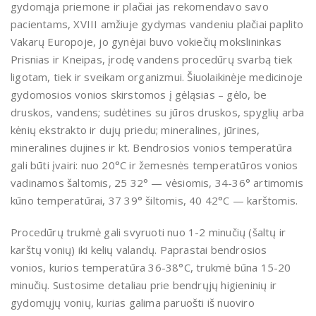
gydomąja priemone ir plačiai jas rekomendavo savo
pacientams, XVIII amžiuje gydymas vandeniu plačiai paplito
Vakarų Europoje, jo gynėjai buvo vokiečių mokslininkas
Prisnias ir Kneipas, įrodę vandens procedūrų svarbą tiek
ligotam, tiek ir sveikam organizmui. Šiuolaikinėje medicinoje
gydomosios vonios skirstomos į gėląsias – gėlo, be
druskos, vandens; sudėtines su jūros druskos, spyglių arba
kėnių ekstrakto ir dujų priedu; mineralines, jūrines,
mineralines dujines ir kt. Bendrosios vonios temperatūra
gali būti įvairi: nuo 20°C ir žemesnės temperatūros vonios
vadinamos šaltomis, 25 32° — vėsiomis, 34-36° artimomis
kūno temperatūrai, 37 39° šiltomis, 40 42°C — karštomis.
Procedūrų trukmė gali svyruoti nuo 1-2 minučių (šaltų ir
karštų vonių) iki kelių valandų. Paprastai bendrosios
vonios, kurios temperatūra 36-38°C, trukmė būna 15-20
minučių. Sustosime detaliau prie bendrųjų higieninių ir
gydomųjų vonių, kurias galima paruošti iš nuoviro