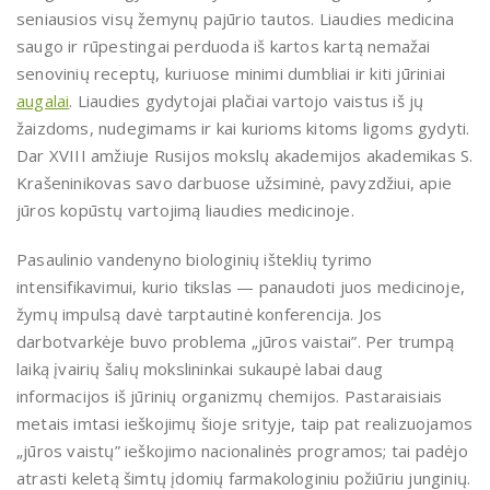
seniausios visų žemynų pajūrio tautos. Liaudies medicina
saugo ir rūpestingai perduoda iš kartos kartą nemažai
senovinių receptų, kuriuose minimi dumbliai ir kiti jūriniai
augalai
. Liaudies gydytojai plačiai vartojo vaistus iš jų
žaizdoms, nudegimams ir kai kurioms kitoms ligoms gydyti.
Dar XVIII amžiuje Rusijos mokslų akademijos akademikas S.
Krašeninikovas savo darbuose užsiminė, pavyzdžiui, apie
jūros kopūstų vartojimą liaudies medicinoje.
Pasaulinio vandenyno biologinių išteklių tyrimo
intensifikavimui, kurio tikslas — panaudoti juos medicinoje,
žymų impulsą davė tarptautinė konferencija. Jos
darbotvarkėje buvo problema „jūros vaistai”. Per trumpą
laiką įvairių šalių mokslininkai sukaupė labai daug
informacijos iš jūrinių organizmų chemijos. Pastaraisiais
metais imtasi ieškojimų šioje srityje, taip pat realizuojamos
„jūros vaistų” ieškojimo nacionalinės programos; tai padėjo
atrasti keletą šimtų įdomių farmakologiniu požiūriu junginių.