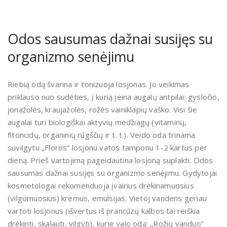
Odos sausumas dažnai susijęs su
organizmo senėjimu
Riebią odą švarina ir tonizuoja losjonas. Jo veikimas
priklauso nuo sudėties, į kurią įeina augalų antpilai: gysločio,
jonažolės, kraujažolės, rožės vainiklapių vaško. Visi šie
augalai turi biologiškai aktyvių medžiagų (vitaminų,
fitoncidų, organinių rūgščių ir t. t.). Veido oda trinama
suvilgytu „Floros” losjonu vatos tamponu 1-2 kartus per
dieną. Prieš vartojimą pageidautina losjoną suplakti. Odos
sausumas dažnai susijęs su organizmo senėjimu. Gydytojai
kosmetologai rekomenduoja įvairius drėkinamuosius
(vilgomuosius) kremus, emulsijas. Vietoj vandens geriau
vartoti losjonus (išvertus iš prancūzų kalbos tai reiškia
drėkinti, skalauti, vilgyti), kurie valo odą: „Rožių vanduo”