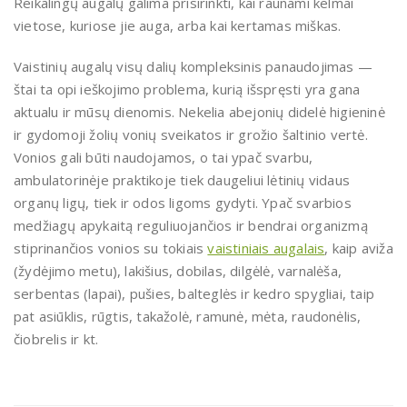
Reikalingų augalų galima prisirinkti, kai raunami kelmai
vietose, kuriose jie auga, arba kai kertamas miškas.
Vaistinių augalų visų dalių kompleksinis panaudojimas —
štai ta opi ieškojimo problema, kurią išspręsti yra gana
aktualu ir mūsų dienomis. Nekelia abejonių didelė higieninė
ir gydomoji žolių vonių sveikatos ir grožio šaltinio vertė.
Vonios gali būti naudojamos, o tai ypač svarbu,
ambulatorinėje praktikoje tiek daugeliui lėtinių vidaus
organų ligų, tiek ir odos ligoms gydyti. Ypač svarbios
medžiagų apykaitą reguliuojančios ir bendrai organizmą
stiprinančios vonios su tokiais
vaistiniais augalais
, kaip aviža
(žydėjimo metu), lakišius, dobilas, dilgėlė, varnalėša,
serbentas (lapai), pušies, balteglės ir kedro spygliai, taip
pat asiūklis, rūgtis, takažolė, ramunė, mėta, raudonėlis,
čiobrelis ir kt.