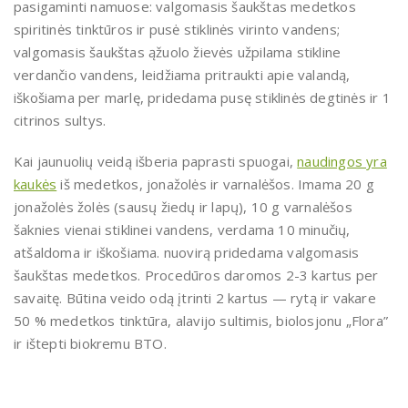
pasigaminti namuose: valgomasis šaukštas medetkos
spiritinės tinktūros ir pusė stiklinės virinto vandens;
valgomasis šaukštas ąžuolo žievės užpilama stikline
verdančio vandens, leidžiama pritraukti apie valandą,
iškošiama per marlę, pridedama pusę stiklinės degtinės ir 1
citrinos sultys.
Kai jaunuolių veidą išberia paprasti spuogai,
naudingos yra
kaukės
iš medetkos, jonažolės ir varnalėšos. Imama 20 g
jonažolės žolės (sausų žiedų ir lapų), 10 g varnalėšos
šaknies vienai stiklinei vandens, verdama 10 minučių,
atšaldoma ir iškošiama. nuovirą pridedama valgomasis
šaukštas medetkos. Procedūros daromos 2-3 kartus per
savaitę. Būtina veido odą įtrinti 2 kartus — rytą ir vakare
50 % medetkos tinktūra, alavijo sultimis, biolosjonu „Flora”
ir ištepti biokremu BTO.