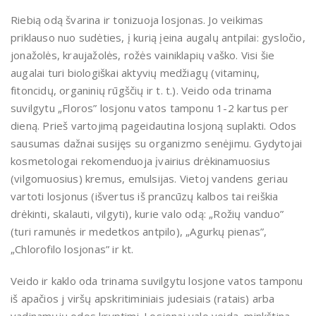
Riebią odą švarina ir tonizuoja losjonas. Jo veikimas
priklauso nuo sudėties, į kurią įeina augalų antpilai: gysločio,
jonažolės, kraujažolės, rožės vainiklapių vaško. Visi šie
augalai turi biologiškai aktyvių medžiagų (vitaminų,
fitoncidų, organinių rūgščių ir t. t.). Veido oda trinama
suvilgytu „Floros” losjonu vatos tamponu 1-2 kartus per
dieną. Prieš vartojimą pageidautina losjoną suplakti. Odos
sausumas dažnai susijęs su organizmo senėjimu. Gydytojai
kosmetologai rekomenduoja įvairius drėkinamuosius
(vilgomuosius) kremus, emulsijas. Vietoj vandens geriau
vartoti losjonus (išvertus iš prancūzų kalbos tai reiškia
drėkinti, skalauti, vilgyti), kurie valo odą: „Rožių vanduo”
(turi ramunės ir medetkos antpilo), „Agurkų pienas”,
„Chlorofilo losjonas” ir kt.
Veido ir kaklo oda trinama suvilgytu losjone vatos tamponu
iš apačios j viršų apskritiminiais judesiais (ratais) arba