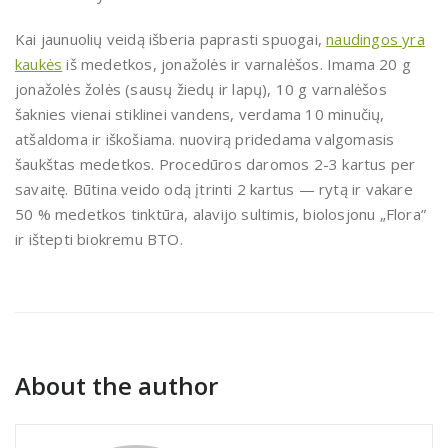
Kai jaunuolių veidą išberia paprasti spuogai,
naudingos yra
kaukės
iš medetkos, jonažolės ir varnalėšos. Imama 20 g
jonažolės žolės (sausų žiedų ir lapų), 10 g varnalėšos
šaknies vienai stiklinei vandens, verdama 10 minučių,
atšaldoma ir iškošiama. nuovirą pridedama valgomasis
šaukštas medetkos. Procedūros daromos 2-3 kartus per
savaitę. Būtina veido odą įtrinti 2 kartus — rytą ir vakare
50 % medetkos tinktūra, alavijo sultimis, biolosjonu „Flora”
ir ištepti biokremu BTO.
About the author