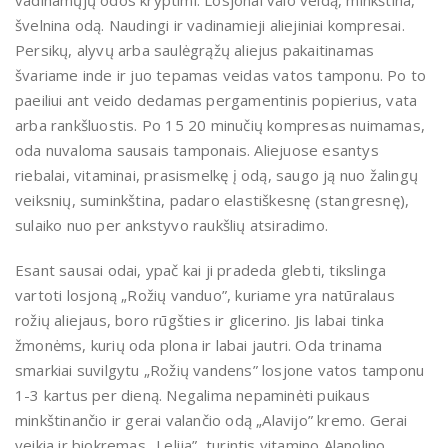
vadinamųjų odos kryptimi. Losjonai valo veidą, minkština,
švelnina odą. Naudingi ir vadinamieji aliejiniai kompresai.
Persikų, alyvų arba saulėgrąžų aliejus pakaitinamas
švariame inde ir juo tepamas veidas vatos tamponu. Po to
paeiliui ant veido dedamas pergamentinis popierius, vata
arba rankšluostis. Po 15 20 minučių kompresas nuimamas,
oda nuvaloma sausais tamponais. Aliejuose esantys
riebalai, vitaminai, prasismelkę į odą, saugo ją nuo žalingų
veiksnių, suminkština, padaro elastiškesnę (stangresnę),
sulaiko nuo per ankstyvo raukšlių atsiradimo.
Esant sausai odai, ypač kai ji pradeda glebti, tikslinga
vartoti losjoną „Rožių vanduo”, kuriame yra natūralaus
rožių aliejaus, boro rūgšties ir glicerino. Jis labai tinka
žmonėms, kurių oda plona ir labai jautri. Oda trinama
smarkiai suvilgytu „Rožių vandens” losjone vatos tamponu
1-3 kartus per dieną. Negalima nepaminėti puikaus
minkštinančio ir gerai valančio odą „Alavijo” kremo. Gerai
veikia ir biokremas „Lelija”, turintis vitamino Alanolino,