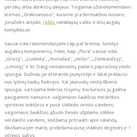
persikų arba abrikosų aliejaus. Teigiamai užsirekomendavo
kremas „Drėkinamasis”, kuriame yra šermukšnio nuoviro,
jonažolės antpilo,
rožės
vainiklapių vaško ir kitų augalų
kompleksas.
Sausai odai rekomenduojami taip pat kremai, turintys
augalinių komponentų, tokie, kaip „Flora” sausai odai,
„Griozy”, „Liudmila”, „Romaška”, „Večer”, „Zemlianičnyj”,
„Limonyj” ir kt. Daug nemalonumų padaro paprastieji veido
spuogai. Dažniau jie atsiranda jaunystėje ir labai priklauso
nuo lytinių liaukų funkcijos. Kai jaunuolių veidą išberia
spuogai, vartojama keletas losjonų. Kai kuriuos jų galima
pasigaminti namuose: valgomasis šaukštas medetkos
spiritinės tinktūros ir pusė stiklinės virinto vandens;
valgomasis šaukštas ąžuolo žievės užpilama stikline
verdančio vandens, leidžiama pritraukti apie valandą,
iškošiama per marlę, pridedama pusę stiklinės degtinės ir 1
citrinos sultys.