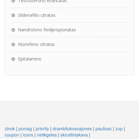
Testosterono enantatas
Sildenafilio citratas
Nandrolono fenilpropionatas
Klomifeno citratas
Epitalamino
zinok
|
pcmag
|
priority
|
drambliukosvajones
|
pauliusc
|
zup
|
coupon
|
icons
|
netikgeles
|
skrudintakava
|