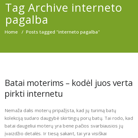
Tag Archive interneto
pagalba
Home
/
Posts tagged "interneto pagalba"
Batai moterims – kodėl juos verta
pirkti internetu
Nemaža dalis moterų pripažįsta, kad jų turimą batų
kolekciją sudaro daugybė skirtingų porų batų. Tai rodo, kad
batai daugeliui moterų yra bene pačios svarbiausios jų
įvaizdžio detalės. Ir tiesą sakant, tai yra visiškai