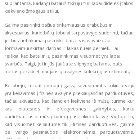
suprantama, kadangi batai iš tikrųjų turi labai didelės įtakos
kiekvieno žmogaus stiliui.
Galima pasirinkti pačius tinkamiausius drabužius ir
aksesuarus, kurie būtų tobulai tarpusavyje suderinti, tačiau
jei bus netinkamai pasirinkti batai, visas įvaizdžio
formavimui skirtas darbas ir laikas nueis perniek. Tai
reiškia, kad batai ir jų pasirinkimas visuomet yra labai
svarbūs. Taigi, jei ir jūs jaučiate silpnybę batams, pats
metas peržiūrėti naujausių avalynės kolekcijų asortimentą.
Be abejo, turbūt pirmoji į galvą šovusi mintis tokiu atveju
yra keliavimas į fizines avalyne prekiaujančias parduotuves,
tačiau akivaizdu, kad šiandien kiekviena iš mūsų turime kur
kas platesnes ir efektyvesnes galimybes, kartu
padidinančias ir mūsų turimą pasirinkimo laisvę. Vietoje to,
kad visuomet keliautume tik į fizines parduotuves, galime
be vargo pasinaudoti elektroninėmis parduotuvėmis,