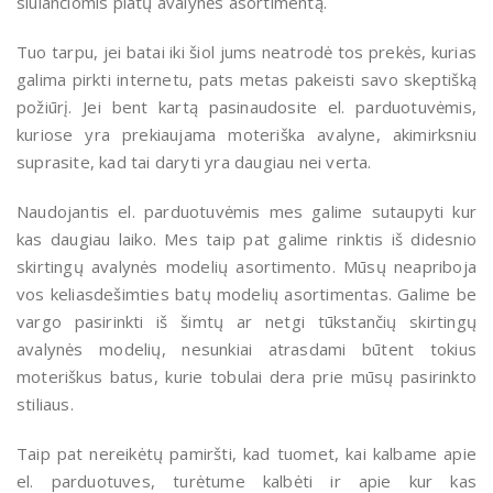
siūlančiomis platų avalynės asortimentą.
Tuo tarpu, jei batai iki šiol jums neatrodė tos prekės, kurias
galima pirkti internetu, pats metas pakeisti savo skeptišką
požiūrį. Jei bent kartą pasinaudosite el. parduotuvėmis,
kuriose yra prekiaujama moteriška avalyne, akimirksniu
suprasite, kad tai daryti yra daugiau nei verta.
Naudojantis el. parduotuvėmis mes galime sutaupyti kur
kas daugiau laiko. Mes taip pat galime rinktis iš didesnio
skirtingų avalynės modelių asortimento. Mūsų neapriboja
vos keliasdešimties batų modelių asortimentas. Galime be
vargo pasirinkti iš šimtų ar netgi tūkstančių skirtingų
avalynės modelių, nesunkiai atrasdami būtent tokius
moteriškus batus, kurie tobulai dera prie mūsų pasirinkto
stiliaus.
Taip pat nereikėtų pamiršti, kad tuomet, kai kalbame apie
el. parduotuves, turėtume kalbėti ir apie kur kas