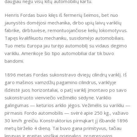
daugiau negu visų kitų automobilių kartu.
Henris Fordas buvo kilęs iš fermerių šeimos, bet nuo
jaunystės domėjosi mechanika, dirbo upių laivų variklių
fabrike, dirbtuvėse, remontuojančiose kelių lokomotyvus.
Tapęs kvalifikuotu mechaniku, susidomėjo automobiliais.
Tuo metu Europa jau turėjo automobilį su vidaus degimo
varikliu. Amerikoje šio tipo automobiliai dar tik buvo
bandomi.
1896 metais Fordas sukonstravo dviejų cilindrų variklį. Iš
garo mašinos vamzdžių pagamino cilindrus, variklyje
išdėstė juos horizontaliai, o patį variklį įmontavo po savo
sukonstruoto vienviečio vežimėlio sėdyne. Variklio
galingumas — keturios arklio jėgos. Vežimėlis su varikliu —
pirmasis Fordo automobilis — svėrė apie 250 kg., važiavo
30 km/h greičiu. Konstruktorius pirmąkart jį išbandė 1896
metų birželio 4 dieną. Tai buvo gana primityvus, tačiau
lengvas ir greitas visiškai originalios, progresyvios