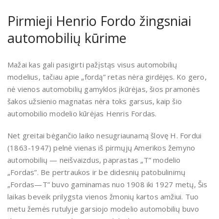
Pirmieji Henrio Fordo žingsniai
automobilių kūrime
Mažai kas gali pasigirti pažįstąs visus automobilių
modelius, tačiau apie „fordą” retas nėra girdėjęs. Ko gero,
nė vienos automobilių gamyklos įkūrėjas, šios pramonės
šakos užsienio magnatas nėra toks garsus, kaip šio
automobilio modelio kūrėjas Henris Fordas.
Net greitai bėgančio laiko nesugriaunamą šlovę H. Fordui
(1863-1947) pelnė vienas iš pirmųjų Amerikos žemyno
automobilių — neišvaizdus, paprastas „T” modelio
„Fordas”. Be pertraukos ir be didesnių patobulinimų
„Fordas—T” buvo gaminamas nuo 1908 iki 1927 metų, Šis
laikas beveik prilygsta vienos žmonių kartos amžiui. Tuo
metu žemės rutulyje garsiojo modelio automobilių buvo