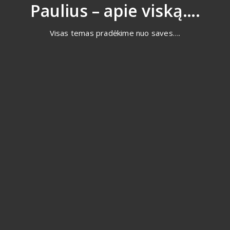
Eiti
Paulius – apie viską….
prie
turinio
Visas temas pradėkime nuo saves….