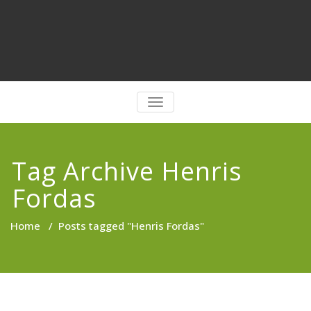
PERJUNGTI
NAVIGACIJĄ
Tag Archive Henris
Fordas
Home
/
Posts tagged "Henris Fordas"