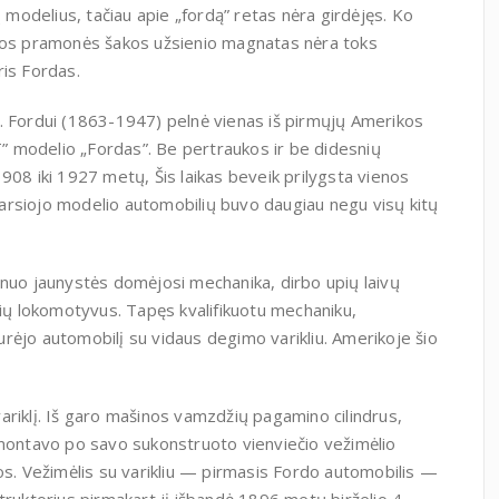
ų modelius, tačiau apie „fordą” retas nėra girdėjęs. Ko
šios pramonės šakos užsienio magnatas nėra toks
ris Fordas.
. Fordui (1863-1947) pelnė vienas iš pirmųjų Amerikos
 modelio „Fordas”. Be pertraukos ir be didesnių
 iki 1927 metų, Šis laikas beveik prilygsta vienos
arsiojo modelio automobilių buvo daugiau negu visų kitų
 nuo jaunystės domėjosi mechanika, dirbo upių laivų
lių lokomotyvus. Tapęs kvalifikuotu mechaniku,
rėjo automobilį su vidaus degimo varikliu. Amerikoje šio
ariklį. Iš garo mašinos vamzdžių pagamino cilindrus,
lį įmontavo po savo sukonstruoto vienviečio vežimėlio
os. Vežimėlis su varikliu — pirmasis Fordo automobilis —