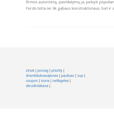
firmos autoritetą, pasitikėjimą ja, pelnyti popul
Fordo būta ne tik gabaus konstruktoriaus. bet ir 
zinok
|
pcmag
|
priority
|
drambliukosvajones
|
pauliusc
|
zup
|
coupon
|
icons
|
netikgeles
|
skrudintakava
|