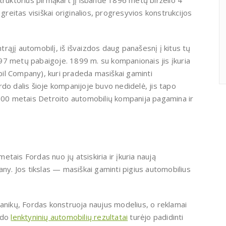
truktorius pirmąkart jį išbandė 1896 metų birželio 4
 greitas visiškai originalios, progresyvios konstrukcijos
ąjį automobilį, iš išvaizdos daug panašesnį į kitus tų
1897 metų pabaigoje. 1899 m. su kompanionais jis įkuria
il Company), kuri pradeda masiškai gaminti
do dalis šioje kompanijoje buvo nedidelė, jis tapo
1900 metais Detroito automobilių kompanija pagamina ir
tais Fordas nuo jų atsiskiria ir įkuria naują
. Jos tikslas — masiškai gaminti pigius automobilius
hanikų, Fordas konstruoja naujus modelius, o reklamai
rdo
lenktyninių automobilių rezultatai
turėjo padidinti