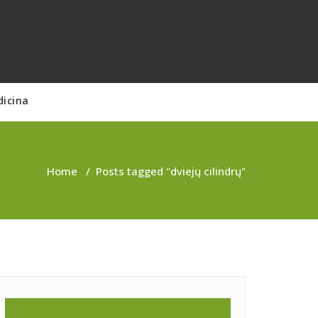
dicina
Home
/
Posts tagged "dviejų cilindrų"