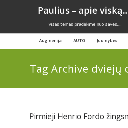
Eiti
Paulius – apie viską…
prie
turinio
Visas temas pradėkime nuo saves….
Augmenija
AUTO
Įdomybės
Tag Archive dviejų 
Pirmieji Henrio Fordo žings