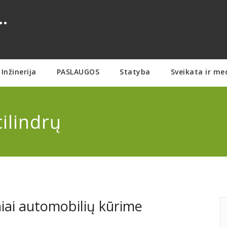
.
Inžinerija
PASLAUGOS
Statyba
Sveikata ir me
cilindrų
niai automobilių kūrime