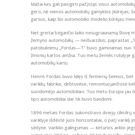
Mažai kas gali pasigirti pažįstąs visus automobili
gero, nė vienos automobilių gamyklos įkūrėjas, 
garsus, kaip šio automobilio modelio kūrėjas Hen
Net greitai bėgančio laiko nesugriaunamą šlovę H
žemyno automobilių — neišvaizdus, paprastas „T”
patobulinimų „Fordas—T” buvo gaminamas nuo 1908
žmonių kartos amžiui. Tuo metu žemės rutulyje g
automobilių kartu.
Henris Fordas buvo kilęs iš fermerių šeimos, bet
variklių fabrike, dirbtuvėse, remontuojančiose ke
susidomėjo automobiliais. Tuo metu Europa jau tu
tipo automobiliai dar tik buvo bandomi.
1896 metais Fordas sukonstravo dviejų cilindrų v
variklyje išdėstė juos horizontaliai, o patį varik
sėdyne. Variklio galingumas — keturios arklio jėg