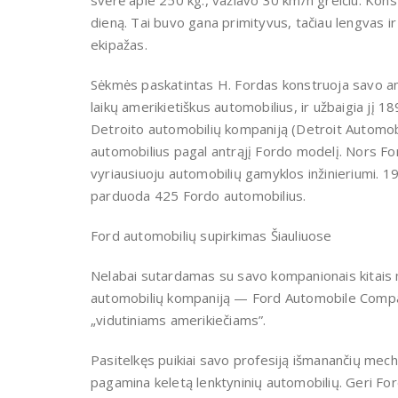
svėrė apie 250 kg., važiavo 30 km/h greičiu. Kons
dieną. Tai buvo gana primityvus, tačiau lengvas ir
ekipažas.
Sėkmės paskatintas H. Fordas konstruoja savo antr
laikų amerikietiškus automobilius, ir užbaigia jį 
Detroito automobilių kompaniją (Detroit Automob
automobilius pagal antrąjį Fordo modelį. Nors For
vyriausiuoju automobilių gamyklos inžinieriumi. 
parduoda 425 Fordo automobilius.
Ford automobilių supirkimas Šiauliuose
Nelabai sutardamas su savo kompanionais kitais me
automobilių kompaniją — Ford Automobile Company
„vidutiniams amerikiečiams”.
Pasitelkęs puikiai savo profesiją išmanančių mec
pagamina keletą lenktyninių automobilių. Geri Fo