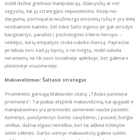
todėl dažnai griebiasi manipuliacijų, išdavysčių ar net
vagysčių, kai jų strategijos nepasiteisina. Kitaip nei
dauguma, psichopatai neužmezga emocinių ryšių ir yra linkę
nesibaiminti baimės. Dėl tokio šalto elgesio jie gali atrodyti
bauginantys, panašūs į psichologinio trilerio herojus –
veikėjus, kurių empatijos stoka sukelia chaosą. Paprastai
jie labiau nori, kad jų bijotų, o ne mėgtų, todėl sukelia
neramumų ne tik savo socialinėje aplinkoje, bet galimai ir
platesnėje visuomenėje.
Makiavelizmas: Šaltasis strategas
Prisiminkite garsiąją Makiavelio citatą: „Tikslas pateisina
priemones“. Tai puikiai atspindi makiavelizmą, kai apgaulė ir
manipuliavimas yra priemonės asmeninei naudai pasiekti.
Asmenys, pasižymintys šiomis savybėmis, į pasaulį žvelgia
ciniškai, dažnai elgiasi neetiškai, bet tai aiškina būtinybe
siekti sėkmės. Darbo vietoje makiavelistų galima sutikti