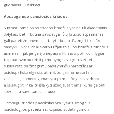
gudriausiųjų išlikimą!
Apsauga nuo tamsiosios triados
Suprasti tamsiosios triados bruožus yra ne tik akademinis
dalykas, bet ir būtina savisaugai. Šių bruožų atpažinimas
gali padėti žmonėms nustatyti ribas ir išvengti toksiškų
santykių. Nors labai svarbu užjausti šiuos bruožus turinčius
asmenis – juk jie galėjo nepasirinkti savo polinkio – lygiai
taip pat svarbu teikti pirmenybę savo gerovei. Jei
susidūrėte su žmogumi, pasižyminčiu narcizišku ar
psichopatišku elgesiu, atminkite: galima nesiartinti.
Galiausiai, sąmoningumas yra pirmas žingsnis siekiant
apsisaugoti ir kartu išlaikyti užuojautą tiems, kurie galbūt
kovoja su savo tamsiąja puse.
Tamsiųjų triados paveikslas yra ryškus žmogaus
psichologijos paveikslas, kupinas sudėtingumo ir