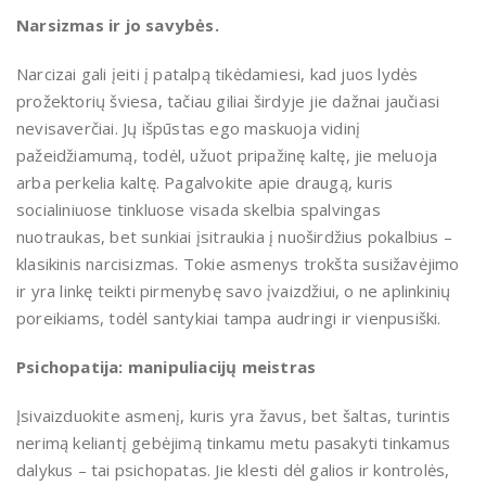
Narsizmas ir jo savybės.
Narcizai gali įeiti į patalpą tikėdamiesi, kad juos lydės
prožektorių šviesa, tačiau giliai širdyje jie dažnai jaučiasi
nevisaverčiai. Jų išpūstas ego maskuoja vidinį
pažeidžiamumą, todėl, užuot pripažinę kaltę, jie meluoja
arba perkelia kaltę. Pagalvokite apie draugą, kuris
socialiniuose tinkluose visada skelbia spalvingas
nuotraukas, bet sunkiai įsitraukia į nuoširdžius pokalbius –
klasikinis narcisizmas. Tokie asmenys trokšta susižavėjimo
ir yra linkę teikti pirmenybę savo įvaizdžiui, o ne aplinkinių
poreikiams, todėl santykiai tampa audringi ir vienpusiški.
Psichopatija: manipuliacijų meistras
Įsivaizduokite asmenį, kuris yra žavus, bet šaltas, turintis
nerimą keliantį gebėjimą tinkamu metu pasakyti tinkamus
dalykus – tai psichopatas. Jie klesti dėl galios ir kontrolės,