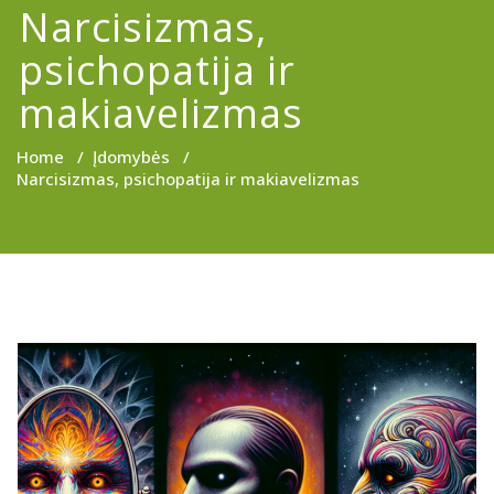
Narcisizmas,
psichopatija ir
makiavelizmas
Home
/
Įdomybės
/
Narcisizmas, psichopatija ir makiavelizmas