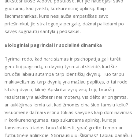
aukštesniuose vadovų postuose, kur jie naudojasi savo
gudrumu, kad įveiktų konkurencinę aplinką. Kaip
šachmatininkas, kuris nesijaučia empatiškas savo
priešininkui, jie strateguoja pergalę, dažnai palikdami po
savęs sugriautų santykių pėdsakus.
Biologiniai pagrindai ir socialinė dinamika
Tyrimai rodo, kad narcisizmas ir psichopatija gali turėti
genetinį pagrindą, o dvynių tyrimai atskleidė, kad šie
bruožai labiau sutampa tarp identiškų dvynių. Tuo tarpu
makiavelizmas tarp dvynių yra mažiau paplitęs, o tai rodo
kitokią dvynių kilmę. Apskritai vyrų visų trijų bruožų
rezultatai yra aukštesni nei moterų. Vis dėlto ar prigimtis,
ar auklėjimas lemia tai, kad žmonės eina šiuo tamsiu keliu?
Visuomenė dažnai vertina tokias savybes kaip dominavimas
ir konkurencingumas, taip sukurdama aplinką, kurioje
tamsiosios triados bruožai klesti, ypač greito tempo ar
žūtbūtinėje aplinkoje. Stipriausiųjų išlikimas? Labiau panašu į