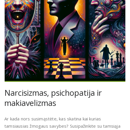
Narcisizmas, psichopatija ir
makiavelizmas
Ar kada nors susimąstėte, kas skatina kai kurias
tamsiausias žmogaus savybes? Susipažinkite su tamsiąja