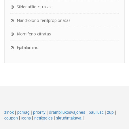
Sildenafilio citratas
Nandrolono fenilpropionatas
Klomifeno citratas
Epitalamino
zinok
|
pcmag
|
priority
|
drambliukosvajones
|
pauliusc
|
zup
|
coupon
|
icons
|
netikgeles
|
skrudintakava
|