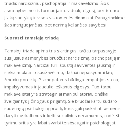
triada: narcisizmu, psichopatija ir makiavelizmu. Šios
asmenybės ne tik formuoja individualų elgesį, bet ir daro
įtaką santykių ir visos visuomenės dinamikai. Panagrinėkime
šias intriguojančias, bet nerimą keliančias savybes!
Suprasti tamsiąją triadą
Tamsioji triada apima tris skirtingus, tačiau tarpusavyje
susijusius asmenybės bruožus: narcisizmą, psichopatiją ir
makiavelizmą. Narcizai turi išpūstą savivertės jausmą ir
siekia nuolatinio susižavėjimo, dažnai nepaisydami kitų
žmonių poreikių. Psichopatams būdinga empatijos stoka,
impulsyvumas ir jaudulio ieškantis elgesys. Tuo tarpu
makiavelistai yra strateginiai manipuliatoriai, ciniškai
žvelgiantys į žmogaus prigimtį. Šie bruožai kartu sudaro
sudėtingą psichologinį profilį, kuris gali paskatinti asmenis
daryti nusikaltimus ir kelti socialinius neramumus, todėl ši
tyrimų sritis yra labai svarbi teisėsaugai ir psichologijai.