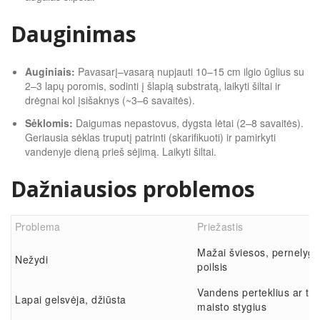
Dauginimas
Auginiais:
Pavasarį–vasarą nupjauti 10–15 cm ilgio ūglius su
2–3 lapų poromis, sodinti į šlapią substratą, laikyti šiltai ir
drėgnai kol įsišaknys (~3–6 savaitės).
Sėklomis:
Daigumas nepastovus, dygsta lėtai (2–8 savaitės).
Geriausia sėklas truputį patrinti (skarifikuoti) ir pamirkyti
vandenyje dieną prieš sėjimą. Laikyti šiltai.
Dažniausios problemos
Problema
Priežastis
Mažai šviesos, pernelyg š
Nežydi
poilsis
Vandens perteklius ar tr
Lapai gelsvėja, džiūsta
maisto stygius