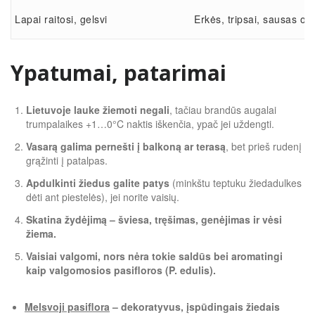
Lapai raitosi, gelsvi
Erkės, tripsai, sausas or
Ypatumai, patarimai
Lietuvoje lauke žiemoti negali
, tačiau brandūs augalai
trumpalaikes +1…0°C naktis iškenčia, ypač jei uždengti.
Vasarą galima pernešti į balkoną ar terasą
, bet prieš rudenį
grąžinti į patalpas.
Apdulkinti žiedus galite patys
(minkštu teptuku žiedadulkes
dėti ant piestelės), jei norite vaisių.
Skatina žydėjimą – šviesa, tręšimas, genėjimas ir vėsi
žiema.
Vaisiai valgomi, nors nėra tokie saldūs bei aromatingi
kaip valgomosios pasifloros (P. edulis).
Melsvoji pasiflora
– dekoratyvus, įspūdingais žiedais