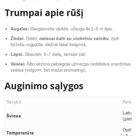
Trumpai apie rūšį
Augalas:
Daugiametis vijoklis, užauga iki 2–5 m ilgio.
Žiedai:
Dideli,
melsvai balti su violetiniu vainiku
, žydi
birželis–rugpjūtis, dažnai labai kvapnūs.
Lapai:
Skiautėti, 5–7 dalių, tamsiai žali.
Vaisiai:
Šilto sezono pabaigoje užmezga nedidelius oranžinius
vaisius (valgomi, bet mažai aromatingi).
Auginimo sąlygos
Savybė
Rekom
Labai 
Šviesa
(pietų,
Optima
Temperatūra
+7–12°