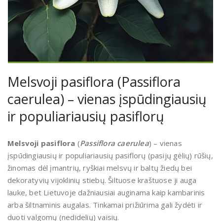
Melsvoji pasiflora (Passiflora
caerulea) – vienas įspūdingiausių
ir populiariausių pasiflorų
Melsvoji pasiflora
(
Passiflora caerulea
) – vienas
įspūdingiausių ir populiariausių pasiflorų (pasijų gėlių) rūšių,
žinomas dėl įmantrių, ryškiai melsvų ir baltų žiedų bei
dekoratyvių vijoklinių stiebų. Šiltuose kraštuose ji auga
lauke, bet Lietuvoje dažniausiai auginama kaip kambarinis
arba šiltnaminis augalas. Tinkamai prižiūrima gali žydėti ir
duoti valgomų (nedidelių) vaisių.