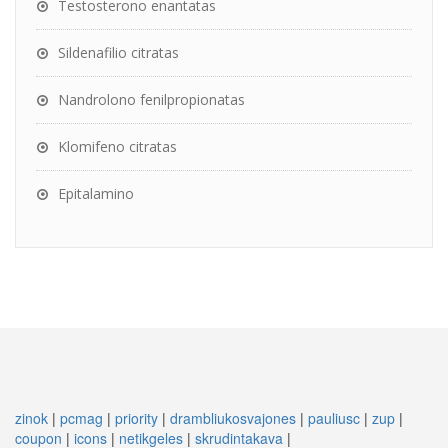
Testosterono enantatas
Sildenafilio citratas
Nandrolono fenilpropionatas
Klomifeno citratas
Epitalamino
zinok
|
pcmag
|
priority
|
drambliukosvajones
|
pauliusc
|
zup
|
coupon
|
icons
|
netikgeles
|
skrudintakava
|