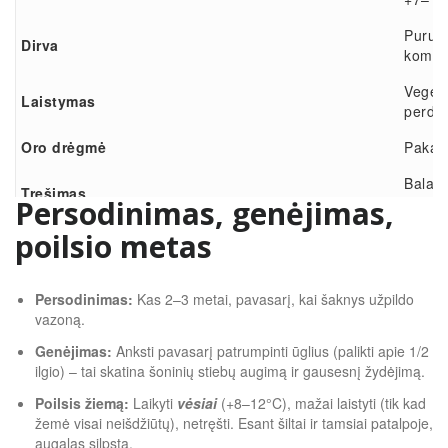
Purus,
Dirva
kompos
Vegeta
Laistymas
perdžiū
Oro drėgmė
Pakank
Baland
Tręšimas
Persodinimas, genėjimas,
kamba
poilsio metas
Nepake
Atrama
tinklų 
Persodinimas:
Kas 2–3 metai, pavasarį, kai šaknys užpildo
vazoną.
Genėjimas:
Anksti pavasarį patrumpinti ūglius (palikti apie 1/2
ilgio) – tai skatina šoninių stiebų augimą ir gausesnį žydėjimą.
Poilsis žiemą:
Laikyti
vėsiai
(+8–12°C), mažai laistyti (tik kad
žemė visai neišdžiūtų), netręšti. Esant šiltai ir tamsiai patalpoje,
augalas silpsta.