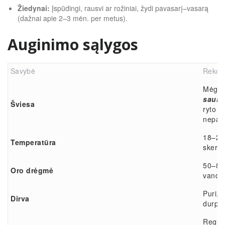
Žiedynai:
Įspūdingi, rausvi ar rožiniai, žydi pavasarį–vasarą
(dažnai apie 2–3 mėn. per metus).
Auginimo sąlygos
Savybė
Rekom
Mėgst
saulė
Šviesa
ryto a
nepašv
18–26 
Temperatūra
skersv
50–80 
Oro drėgmė
vanden
Puri, 
Dirva
durpės
Reguli