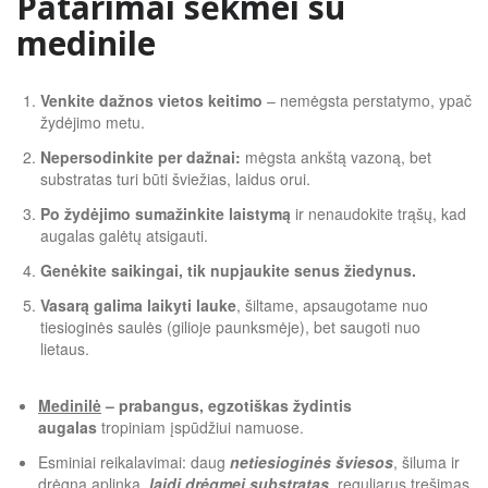
Patarimai sėkmei su
medinile
Venkite dažnos vietos keitimo
– nemėgsta perstatymo, ypač
žydėjimo metu.
Nepersodinkite per dažnai:
mėgsta ankštą vazoną, bet
substratas turi būti šviežias, laidus orui.
Po žydėjimo sumažinkite laistymą
ir nenaudokite trąšų, kad
augalas galėtų atsigauti.
Genėkite saikingai, tik nupjaukite senus žiedynus.
Vasarą galima laikyti lauke
, šiltame, apsaugotame nuo
tiesioginės saulės (gilioje paunksmėje), bet saugoti nuo
lietaus.
Medinilė
– prabangus, egzotiškas žydintis
augalas
tropiniam įspūdžiui namuose.
Esminiai reikalavimai: daug
netiesioginės šviesos
, šiluma ir
drėgna aplinka,
laidi drėgmei substratas
, reguliarus tręšimas