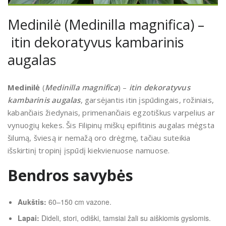
Medinilė (Medinilla magnifica) –
itin dekoratyvus kambarinis
augalas
Medinilė
(
Medinilla magnifica
) –
itin dekoratyvus
kambarinis augalas
, garsėjantis itin įspūdingais, rožiniais,
kabančiais žiedynais, primenančiais egzotiškus varpelius ar
vynuogių kekes. Šis Filipinų miškų epifitinis augalas mėgsta
šilumą, šviesą ir nemažą oro drėgmę, tačiau suteikia
išskirtinį tropinį įspūdį kiekvienuose namuose.
Bendros savybės
Aukštis:
60–150 cm vazone.
Lapai:
Dideli, stori, odiški, tamsiai žali su aiškiomis gyslomis.