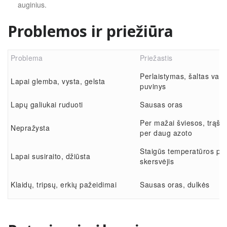
auginius.
Problemos ir priežiūra
Problema
Priežastis
Perlaistymas, šaltas van
Lapai glemba, vysta, gelsta
puvinys
Lapų galiukai ruduoti
Sausas oras
Per mažai šviesos, trąšų 
Nepražysta
per daug azoto
Staigūs temperatūros pok
Lapai susiraito, džiūsta
skersvėjis
Klaidų, tripsų, erkių pažeidimai
Sausas oras, dulkės