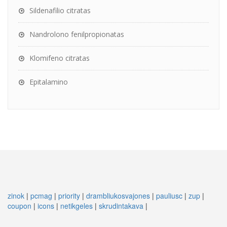
Sildenafilio citratas
Nandrolono fenilpropionatas
Klomifeno citratas
Epitalamino
zinok
|
pcmag
|
priority
|
drambliukosvajones
|
pauliusc
|
zup
|
coupon
|
icons
|
netikgeles
|
skrudintakava
|