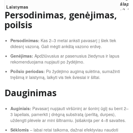
šlapia
Laistymas
~2–3 c
Persodinimas, genėjimas,
temper
poilsis
Žydėji
Tręšimas
kambar
žydėji
Persodinimas:
Kas 2–3 metai anksti pavasarį į šiek tiek
didesnį vazoną. Gali mėgti ankštą vazono erdvę.
Genėjimas:
Apdžiūvusius ar pasenusius žiedynus ir lapus
rekomenduojama nupjauti po žydėjimo.
Poilsio periodas:
Po žydėjimo augimą sulėtina, sumažinti
tręšimą ir laistymą, laikyti vis tiek šviesiai ir šiltai.
Dauginimas
Auginiais:
Pavasarį nupjauti viršūninį ar šoninį ūglį su bent 2–
3 lapeliais, pamerkti į drėgną substratą (perlitą, durpes),
uždengti plėvele ar mini šiltnamiu. Įsišaknija per 4–8 savaites.
Sėklomis
– labai retai taikoma, dažnai efektyviau naudoti