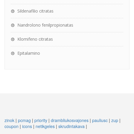
Sildenafilio citratas
Nandrolono fenilpropionatas
Klomifeno citratas
Epitalamino
zinok
|
pcmag
|
priority
|
drambliukosvajones
|
pauliusc
|
zup
|
coupon
|
icons
|
netikgeles
|
skrudintakava
|