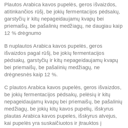
Plautos Arabica kavos pupelės, geros išvaizdos,
atitinkančios rūšį, be jokių fermentacijos pėdsakų,
garstyčių ir kitų nepageidaujamų kvapų bei
priemaišų, be pašalinių medžiagų, ne daugiau kaip
12 % drėgnumo
B nuplautos Arabica kavos pupelės, geros
išvaizdos pagal rūšį, be jokių fermentacijos
pėdsakų, garstyčių ir kitų nepageidaujamų kvapų
bei priemaišų, be pašalinių medžiagų, ne
drėgnesnės kaip 12 %.
C plautos Arabica kavos pupelės, geros išvaizdos,
be jokių fermentacijos pėdsakų, pelėsių ir kitų
nepageidaujamų kvapų bei priemaišų, be pašalinių
medžiagų, be jokių kitų kavos pupelių, išskyrus
plautas Arabica kavos pupeles, išskyrus atvejus,
kai pupelės yra suskaičiuotos ir įtrauktos į