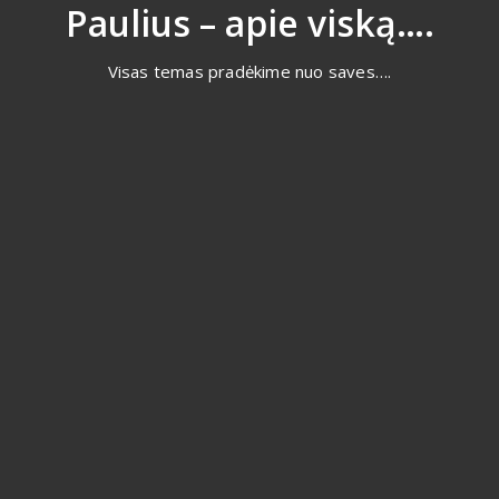
Eiti
Paulius – apie viską….
prie
turinio
Visas temas pradėkime nuo saves….