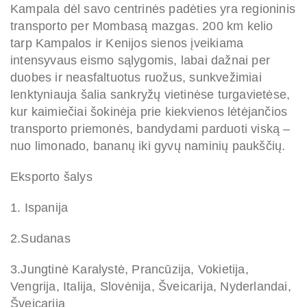
Kampala dėl savo centrinės padėties yra regioninis
transporto per Mombasą mazgas. 200 km kelio
tarp Kampalos ir Kenijos sienos įveikiama
intensyvaus eismo sąlygomis, labai dažnai per
duobes ir neasfaltuotus ruožus, sunkvežimiai
lenktyniauja šalia sankryžų vietinėse turgavietėse,
kur kaimiečiai šokinėja prie kiekvienos lėtėjančios
transporto priemonės, bandydami parduoti viską –
nuo limonado, bananų iki gyvų naminių paukščių.
Eksporto šalys
1. Ispanija
2.Sudanas
3.Jungtinė Karalystė, Prancūzija, Vokietija,
Vengrija, Italija, Slovėnija, Šveicarija, Nyderlandai,
Šveicarija