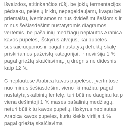
išvaizdos, atitinkančios rūšį, be jokių fermentacijos
pėdsakų, pelėsių ir kitų nepageidaujamų kvapų bei
priemaišų, įvertinamos minus dvidešimt šešiomis ir
minus šešiasdešimt nustatytomis diagramos
vertėmis, be pašalinių medžiagų neplautos Arabica
kavos pupelės, išskyrus atvejus, kai pupelės
suskaičiuojamos ir pagal nustatytą defektų skalę
priskiriamos pažeistų kategorijai, ir neviršija 1 %
pagal griežtą skaičiavimą, jų drėgnis ne didesnis
kaip 12 %.
C neplautose Arabica kavos pupelėse, įvertintose
nuo minus šešiasdešimt vieno iki mažiau pagal
nustatytą skalbinių lentelę, turi būti ne daugiau kaip
viena dešimtoji 1 % masės pašalinių medžiagų,
neturi būti kitų kavos pupelių, išskyrus neplautas
Arabica kavos pupeles, kurių kiekis viršija 1 %
pagal griežtą skaičiavimą