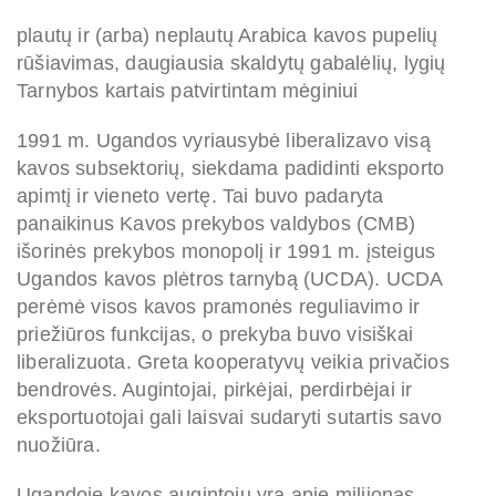
plautų ir (arba) neplautų Arabica kavos pupelių
rūšiavimas, daugiausia skaldytų gabalėlių, lygių
Tarnybos kartais patvirtintam mėginiui
1991 m. Ugandos vyriausybė liberalizavo visą
kavos subsektorių, siekdama padidinti eksporto
apimtį ir vieneto vertę. Tai buvo padaryta
panaikinus Kavos prekybos valdybos (CMB)
išorinės prekybos monopolį ir 1991 m. įsteigus
Ugandos kavos plėtros tarnybą (UCDA). UCDA
perėmė visos kavos pramonės reguliavimo ir
priežiūros funkcijas, o prekyba buvo visiškai
liberalizuota. Greta kooperatyvų veikia privačios
bendrovės. Augintojai, pirkėjai, perdirbėjai ir
eksportuotojai gali laisvai sudaryti sutartis savo
nuožiūra.
Ugandoje kavos augintojų yra apie milijonas