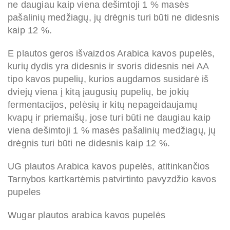
ne daugiau kaip viena dešimtoji 1 % masės
pašalinių medžiagų, jų drėgnis turi būti ne didesnis
kaip 12 %.
E plautos geros išvaizdos Arabica kavos pupelės,
kurių dydis yra didesnis ir svoris didesnis nei AA
tipo kavos pupelių, kurios augdamos susidarė iš
dviejų viena į kitą įaugusių pupelių, be jokių
fermentacijos, pelėsių ir kitų nepageidaujamų
kvapų ir priemaišų, jose turi būti ne daugiau kaip
viena dešimtoji 1 % masės pašalinių medžiagų, jų
drėgnis turi būti ne didesnis kaip 12 %.
UG plautos Arabica kavos pupelės, atitinkančios
Tarnybos kartkartėmis patvirtinto pavyzdžio kavos
pupeles
Wugar plautos arabica kavos pupelės