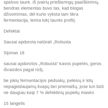
spalvos taurė. Iš įvairių prieštaringų paaiškinimų,
bendras elementas buvo tas, kad blogas
džiovinimas, dėl kurio vyksta tam tikra
fermentacija, lemia tokį taurės profilį.
Defektai
Sausai apdorota natūrali „Robusta
Sijonas 18
sausai apdorotos „Robusta” kavos pupelės, geros
išvaizdos pagal rūšį,
be jokių fermentacijos pėdsakų, pelėsių ir kitų
nepageidaujamų kvapų bei priemaišų, jose turi būti
ne daugiau kaip 7 % defektinių pupelių masės
15 langelis