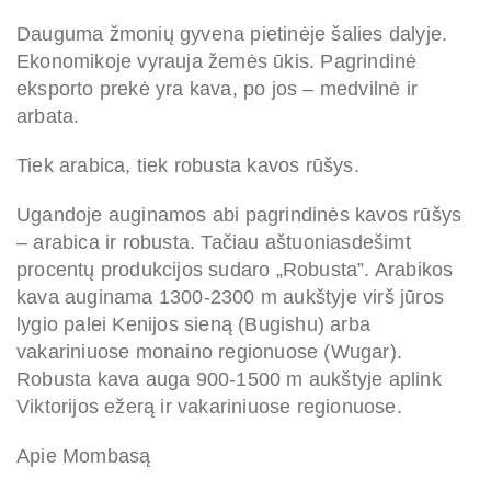
Dauguma žmonių gyvena pietinėje šalies dalyje.
Ekonomikoje vyrauja žemės ūkis. Pagrindinė
eksporto prekė yra kava, po jos – medvilnė ir
arbata.
Tiek arabica, tiek robusta kavos rūšys.
Ugandoje auginamos abi pagrindinės kavos rūšys
– arabica ir robusta. Tačiau aštuoniasdešimt
procentų produkcijos sudaro „Robusta”. Arabikos
kava auginama 1300-2300 m aukštyje virš jūros
lygio palei Kenijos sieną (Bugishu) arba
vakariniuose monaino regionuose (Wugar).
Robusta kava auga 900-1500 m aukštyje aplink
Viktorijos ežerą ir vakariniuose regionuose.
Apie Mombasą