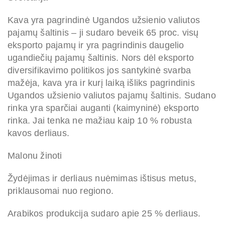
Kava yra pagrindinė Ugandos užsienio valiutos
pajamų šaltinis – ji sudaro beveik 65 proc. visų
eksporto pajamų ir yra pagrindinis daugelio
ugandiečių pajamų šaltinis. Nors dėl eksporto
diversifikavimo politikos jos santykinė svarba
mažėja, kava yra ir kurį laiką išliks pagrindinis
Ugandos užsienio valiutos pajamų šaltinis. Sudano
rinka yra sparčiai auganti (kaimyninė) eksporto
rinka. Jai tenka ne mažiau kaip 10 % robusta
kavos derliaus.
Malonu žinoti
Žydėjimas ir derliaus nuėmimas ištisus metus,
priklausomai nuo regiono.
Arabikos produkcija sudaro apie 25 % derliaus.