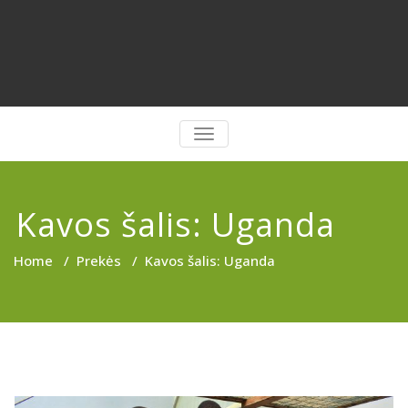
PERJUNGTI
NAVIGACIJĄ
Kavos šalis: Uganda
Home
/
Prekės
/
Kavos šalis: Uganda