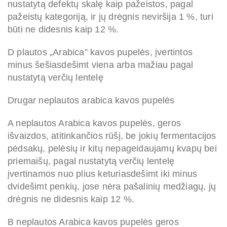
nustatytą defektų skalę kaip pažeistos, pagal
pažeistų kategoriją, ir jų drėgnis neviršija 1 %, turi
būti ne didesnis kaip 12 %.
D plautos „Arabica” kavos pupelės, įvertintos
minus šešiasdešimt viena arba mažiau pagal
nustatytą verčių lentelę
Drugar neplautos arabica kavos pupelės
A neplautos Arabica kavos pupelės, geros
išvaizdos, atitinkančios rūšį, be jokių fermentacijos
pėdsakų, pelėsių ir kitų nepageidaujamų kvapų bei
priemaišų, pagal nustatytą verčių lentelę
įvertinamos nuo plius keturiasdešimt iki minus
dvidešimt penkių, jose nėra pašalinių medžiagų, jų
drėgnis ne didesnis kaip 12 %.
B neplautos Arabica kavos pupelės geros