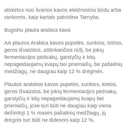
atskirtos nuo švarios kavos elektroniniu būdu arba
rankomis, kaip kartais patvirtina Tarnyba.
Bugishu plauta arabica kava
AA plautos Arabica kavos pupelės, sunkios, tvirtos,
geros išvaizdos, atitinkančios rūšį, be jokių
fermentacijos pėdsakų, garstyčių ir kitų
nepageidaujamų kvapų bei priemaišų, be pašalinių
medžiagų, ne daugiau kaip 12 % drėgmės.
Plautos arabikos kavos pupelės, sunkios, kietos,
geros išvaizdos, be jokių fermentacijos pėdsakų,
garstyčių ir kitų nepageidaujamų kvapų bei
priemaišų, jose turi būti ne daugiau kaip viena
dešimtoji 1 % masės pašalinių medžiagų, jų
drėgnis turi būti ne didesnis kaip 12 %.