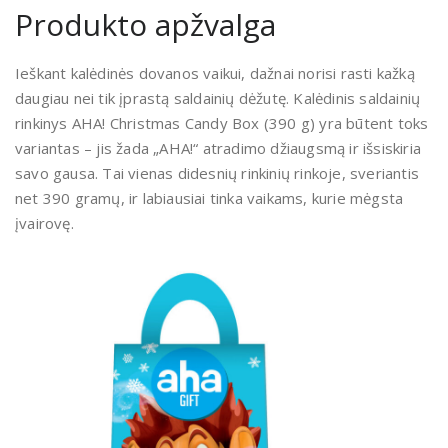
Produkto apžvalga
Ieškant kalėdinės dovanos vaikui, dažnai norisi rasti kažką
daugiau nei tik įprastą saldainių dėžutę. Kalėdinis saldainių
rinkinys AHA! Christmas Candy Box (390 g) yra būtent toks
variantas – jis žada „AHA!“ atradimo džiaugsmą ir išsiskiria
savo gausa. Tai vienas didesnių rinkinių rinkoje, sveriantis
net 390 gramų, ir labiausiai tinka vaikams, kurie mėgsta
įvairovę.