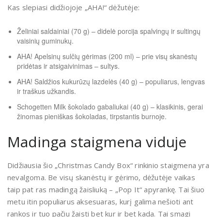
Kas slepiasi didžiojoje „AHA!“ dėžutėje:
Želiniai saldainiai (70 g) – didelė porcija spalvingų ir sultingų
vaisinių guminukų.
AHA! Apelsinų sulčių gėrimas (200 ml) – prie visų skanėstų
pridėtas ir atsigaivinimas – sultys.
AHA! Saldžios kukurūzų lazdelės (40 g) – populiarus, lengvas
ir traškus užkandis.
Schogetten Milk šokolado gabaliukai (40 g) – klasikinis, gerai
žinomas pieniškas šokoladas, tirpstantis burnoje.
Madinga staigmena viduje
Didžiausia šio „Christmas Candy Box“ rinkinio staigmena yra
nevalgoma. Be visų skanėstų ir gėrimo, dėžutėje vaikas
taip pat ras madingą žaisliuką – „Pop It“ apyrankę. Tai šiuo
metu itin populiarus aksesuaras, kurį galima nešioti ant
rankos ir tuo pačiu žaisti bet kur ir bet kada. Tai smagi