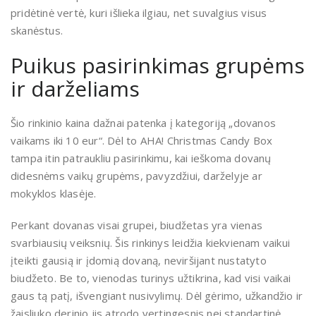
pridėtinė vertė, kuri išlieka ilgiau, net suvalgius visus
skanėstus.
Puikus pasirinkimas grupėms
ir darželiams
Šio rinkinio kaina dažnai patenka į kategoriją „dovanos
vaikams iki 10 eur“. Dėl to AHA! Christmas Candy Box
tampa itin patraukliu pasirinkimu, kai ieškoma dovanų
didesnėms vaikų grupėms, pavyzdžiui, darželyje ar
mokyklos klasėje.
Perkant dovanas visai grupei, biudžetas yra vienas
svarbiausių veiksnių. Šis rinkinys leidžia kiekvienam vaikui
įteikti gausią ir įdomią dovaną, neviršijant nustatyto
biudžeto. Be to, vienodas turinys užtikrina, kad visi vaikai
gaus tą patį, išvengiant nusivylimų. Dėl gėrimo, užkandžio ir
žaisliuko derinio jis atrodo vertingesnis nei standartinė