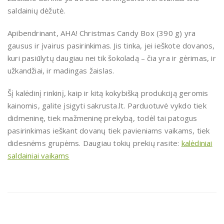
saldainių dėžutė.
Apibendrinant, AHA! Christmas Candy Box (390 g) yra
gausus ir įvairus pasirinkimas. Jis tinka, jei ieškote dovanos,
kuri pasiūlytų daugiau nei tik šokoladą – čia yra ir gėrimas, ir
užkandžiai, ir madingas žaislas.
Šį kalėdinį rinkinį, kaip ir kitą kokybišką produkciją geromis
kainomis, galite įsigyti sakrusta.lt. Parduotuvė vykdo tiek
didmeninę, tiek mažmeninę prekybą, todėl tai patogus
pasirinkimas ieškant dovanų tiek pavieniams vaikams, tiek
didesnėms grupėms. Daugiau tokių prekių rasite:
kalėdiniai
saldainiai vaikams