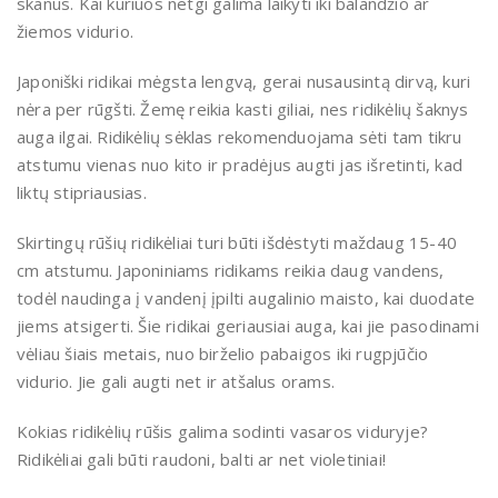
skanūs. Kai kuriuos netgi galima laikyti iki balandžio ar
žiemos vidurio.
Japoniški ridikai mėgsta lengvą, gerai nusausintą dirvą, kuri
nėra per rūgšti. Žemę reikia kasti giliai, nes ridikėlių šaknys
auga ilgai. Ridikėlių sėklas rekomenduojama sėti tam tikru
atstumu vienas nuo kito ir pradėjus augti jas išretinti, kad
liktų stipriausias.
Skirtingų rūšių ridikėliai turi būti išdėstyti maždaug 15-40
cm atstumu. Japoniniams ridikams reikia daug vandens,
todėl naudinga į vandenį įpilti augalinio maisto, kai duodate
jiems atsigerti. Šie ridikai geriausiai auga, kai jie pasodinami
vėliau šiais metais, nuo birželio pabaigos iki rugpjūčio
vidurio. Jie gali augti net ir atšalus orams.
Kokias ridikėlių rūšis galima sodinti vasaros viduryje?
Ridikėliai gali būti raudoni, balti ar net violetiniai!