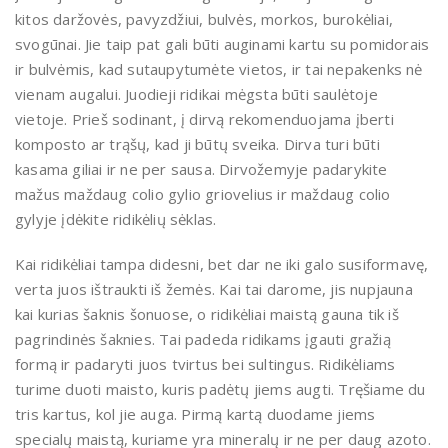
kitos daržovės, pavyzdžiui, bulvės, morkos, burokėliai,
svogūnai. Jie taip pat gali būti auginami kartu su pomidorais
ir bulvėmis, kad sutaupytumėte vietos, ir tai nepakenks nė
vienam augalui. Juodieji ridikai mėgsta būti saulėtoje
vietoje. Prieš sodinant, į dirvą rekomenduojama įberti
komposto ar trąšų, kad ji būtų sveika. Dirva turi būti
kasama giliai ir ne per sausa. Dirvožemyje padarykite
mažus maždaug colio gylio griovelius ir maždaug colio
gylyje įdėkite ridikėlių sėklas.
Kai ridikėliai tampa didesni, bet dar ne iki galo susiformavę,
verta juos ištraukti iš žemės. Kai tai darome, jis nupjauna
kai kurias šaknis šonuose, o ridikėliai maistą gauna tik iš
pagrindinės šaknies. Tai padeda ridikams įgauti gražią
formą ir padaryti juos tvirtus bei sultingus. Ridikėliams
turime duoti maisto, kuris padėtų jiems augti. Tręšiame du
tris kartus, kol jie auga. Pirmą kartą duodame jiems
specialų maistą, kuriame yra mineralų ir ne per daug azoto.