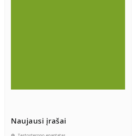
Naujausi įrašai
Testosterono enantatas