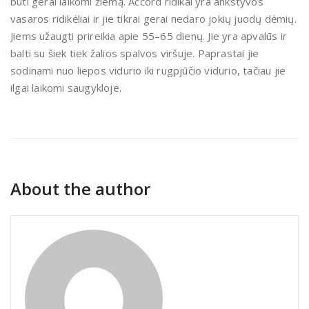
būti gerai laikomi žiemą. Accord ridikai yra ankstyvos
vasaros ridikėliai ir jie tikrai gerai nedaro jokių juodų dėmių.
Jiems užaugti prireikia apie 55–65 dienų. Jie yra apvalūs ir
balti su šiek tiek žalios spalvos viršuje. Paprastai jie
sodinami nuo liepos vidurio iki rugpjūčio vidurio, tačiau jie
ilgai laikomi saugykloje.
About the author