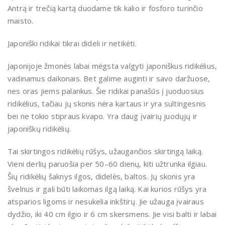
Antrą ir trečią kartą duodame tik kalio ir fosforo turinčio
maisto.
Japoniški ridikai tikrai dideli ir netikėti.
Japonijoje žmonės labai mėgsta valgyti japoniškus ridikėlius,
vadinamus daikonais. Bet galime auginti ir savo daržuose,
nes oras jiems palankus. Šie ridikai panašūs į juoduosius
ridikėlius, tačiau jų skonis nėra kartaus ir yra sultingesnis
bei ne tokio stipraus kvapo. Yra daug įvairių juodųjų ir
japoniškų ridikėlių.
Tai skirtingos ridikėlių rūšys, užaugančios skirtingą laiką.
Vieni derlių paruošia per 50–60 dienų, kiti užtrunka ilgiau.
Šių ridikėlių šaknys ilgos, didelės, baltos. Jų skonis yra
švelnus ir gali būti laikomas ilgą laiką. Kai kurios rūšys yra
atsparios ligoms ir nesukelia inkštirų. Jie užauga įvairaus
dydžio, iki 40 cm ilgio ir 6 cm skersmens. Jie visi balti ir labai