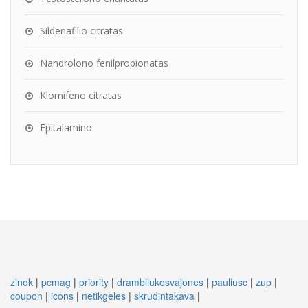
Sildenafilio citratas
Nandrolono fenilpropionatas
Klomifeno citratas
Epitalamino
zinok
|
pcmag
|
priority
|
drambliukosvajones
|
pauliusc
|
zup
|
coupon
|
icons
|
netikgeles
|
skrudintakava
|