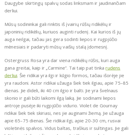
Daugybe skirtingų spalvų sodas linksmam ir jaudinančiam
derliui.
Mūsų sodininkai gali rinktis iš įvairių rūšių ridikėlių ir
japoninių ridikėlių, kuriuos auginti rudenį. Kai kurios iš jų
auga neilgai, tačiau jas gera sodinti liepos ir rugpjūčio
mėnesiais ir padaryti mūsų vaišių stalą įdomesnį.
Ostergruss Rosa yra dar viena ridikėlių rūšis, kuri auga
gana greitai, kaip ir „Carmine”. Tai taip pat tinka
rudens
derliui
. Šie ridikai yra ilgi ir kūgio formos, tačiau išorėje jie
yra raudoni. Astor ridikai užauga šiek tiek ilgiau, apie 75–85
dienas. Jie dideli, iki 40 cm ilgio ir balti. Jie yra švelnaus
skonio ir gali būti laikomi ilgą laiką. Jie sodinami liepos
antroje pusėje iki rugpjūčio vidurio. Violet de Gournay
ridikai šiek tiek skiriasi, nes jie auginami žiemą. Jie užauga
apie 65–75 dienas. Šie ridikai ilgi, apie 20-30 cm, rusvai
violetinės spalvos. Vidus baltas, traškus ir sultingas. Jie gali