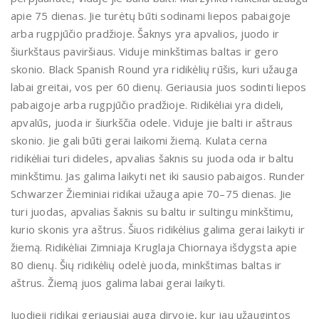
apie 75 dienas. Jie turėtų būti sodinami liepos pabaigoje
arba rugpjūčio pradžioje. Šaknys yra apvalios, juodo ir
šiurkštaus paviršiaus. Viduje minkštimas baltas ir gero
skonio. Black Spanish Round yra ridikėlių rūšis, kuri užauga
labai greitai, vos per 60 dienų. Geriausia juos sodinti liepos
pabaigoje arba rugpjūčio pradžioje. Ridikėliai yra dideli,
apvalūs, juoda ir šiurkščia odele. Viduje jie balti ir aštraus
skonio. Jie gali būti gerai laikomi žiemą. Kulata cerna
ridikėliai turi dideles, apvalias šaknis su juoda oda ir baltu
minkštimu. Jas galima laikyti net iki sausio pabaigos. Runder
Schwarzer Žieminiai ridikai užauga apie 70–75 dienas. Jie
turi juodas, apvalias šaknis su baltu ir sultingu minkštimu,
kurio skonis yra aštrus. Šiuos ridikėlius galima gerai laikyti ir
žiemą. Ridikėliai Zimniaja Kruglaja Chiornaya išdygsta apie
80 dienų. Šių ridikėlių odelė juoda, minkštimas baltas ir
aštrus. Žiemą juos galima labai gerai laikyti.
Juodieji ridikai geriausiai auga dirvoje, kur jau užaugintos