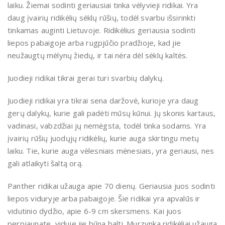
laiku. Žiemai sodinti geriausiai tinka vėlyvieji ridikai. Yra
daug įvairių ridikėlių sėklų rūšių, todėl svarbu išsirinkti
tinkamas auginti Lietuvoje. Ridikėlius geriausia sodinti
liepos pabaigoje arba rugpjūčio pradžioje, kad jie
neužaugtų mėlynų žiedų, ir tai nėra dėl sėklų kaltės.
Juodieji ridikai tikrai gerai turi svarbių dalykų.
Juodieji ridikai yra tikrai sena daržovė, kurioje yra daug
gerų dalykų, kurie gali padėti mūsų kūnui. Jų skonis kartaus,
vadinasi, vabzdžiai jų nemėgsta, todėl tinka sodams. Yra
įvairių rūšių juodųjų ridikėlių, kurie auga skirtingu metų
laiku. Tie, kurie auga vėlesniais mėnesiais, yra geriausi, nes
gali atlaikyti šaltą orą.
Panther ridikai užauga apie 70 dienų. Geriausia juos sodinti
liepos viduryje arba pabaigoje. Šie ridikai yra apvalūs ir
vidutinio dydžio, apie 6-9 cm skersmens. Kai juos
perpjaunate, viduje jie būna balti. Murzynka ridikėliai užauga