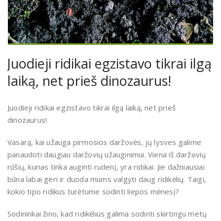
Juodieji ridikai egzistavo tikrai ilgą
laiką, net prieš dinozaurus!
Juodieji ridikai egzistavo tikrai ilgą laiką, net prieš
dinozaurus!
Vasarą, kai užauga pirmosios daržovės, jų lysves galime
panaudoti daugiau daržovių užauginimui. Viena iš daržovių
rūšių, kurias tinka auginti rudenį, yra ridikai. Jie dažniausiai
būna labai geri ir duoda mums valgyti daug ridikėlių. Taigi,
kokio tipo ridikus turėtume sodinti liepos mėnesį?
Sodininkai žino, kad ridikėlius galima sodinti skirtingu metų