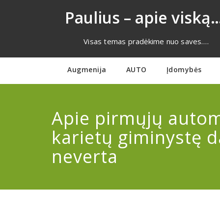
Eiti
Paulius – apie viską…
prie
turinio
Visas temas pradėkime nuo saves….
Augmenija
AUTO
Įdomybės
Apie pirmųjų automo
karietų giminystę d
neverta