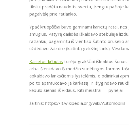
tikslui pradėta naudotis svertu, įren­gtu pačioje
pagalvėlę prie ratlankio.
Ypač kruopščiai buvo gaminami karietų ratai, nes jie
smūgius. Patyrę dailidės iškaldavo ste­bulėje lizd
ratlankiu, pagamintu iš vientiso šutinto bru­selio a
uždėdavo žaizdre įkaitintą geležinį lanką. Vės­dama
Karietos kėbulas
turėjo grakščiai išlenktus šonus. 
arba išlenkdavo iš medžio sudėtingos formos tašeli
apkaldavo lanksčiomis lystelėmis, o odinin­kai ap
po to ap­traukdavo ja karkasą, ir išlygindavo raukš
kėbu­lo sienas iš vidaus. Kiti meistrai — pynėjai — 
šaltinis: https://lt.wikipedia.org/wiki/Automobilis