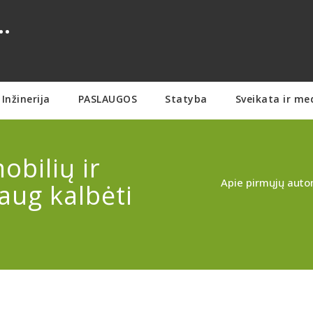
.
Inžinerija
PASLAUGOS
Statyba
Sveikata ir me
bilių ir
Apie pirmųjų autom
aug kalbėti