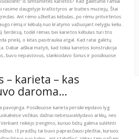
„pasiskolinti” iš šimtametės karietos? Kad galėtume ramiai
iai rasime daugelyje kraštotyros ar buities mu­ziejų. Štai
grindas. Ant rėmo užkeltas kėbulas, po rėmu pritvirtintos
saugo rėmą ir kėbulą nuo kra­tymo važiuojant nelygiu keliu.
 ašį šerdesą, to­dėl rėmas bei karietos kėbulas turi tris
da priekį, o kitas pasitraukia atgal. Kad ratai galėtų
ta. Da­bar aiškiai matyti, kad tokia karietos konstrukcija
­mas, buvo nepastovus, slankiodavo šonus ir posū­kiuose
 – karieta – kas
 buvo daroma…
na pavojinga. Posūkiuose karieta persikreipdavo lyg
 nuokalnėse vežikas dažnai nebesuvaldydavo arklių, nes
erkiant reikėjo įrengimo, kuriuo būtų galima sulė­tinti
džius. Iš pradžių tai buvo paprasčiausi pleištai, kuriuos
ušliauždavo nuo kalno „ant stabdžių”. Vė­liau tam pačiam