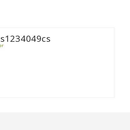
is1234049cs
or