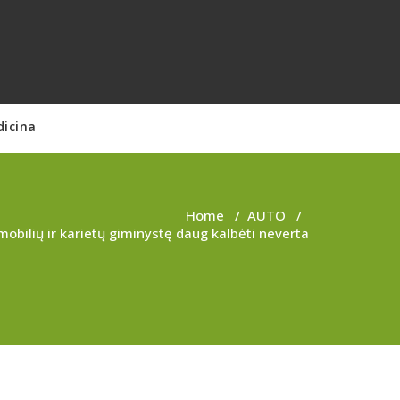
dicina
Home
/
AUTO
/
obilių ir karietų giminystę daug kalbėti neverta