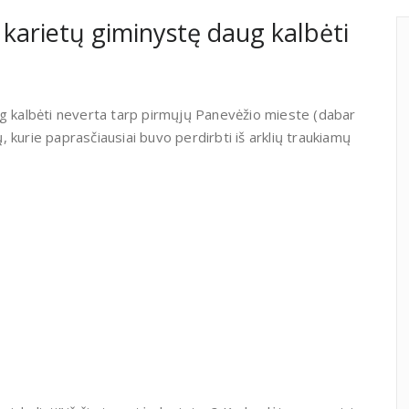
 karietų giminystę daug kalbėti
ug kalbėti neverta tarp pirmųjų Panevėžio mieste (dabar
ų, kurie paprasčiausiai buvo perdirbti iš arklių traukiamų