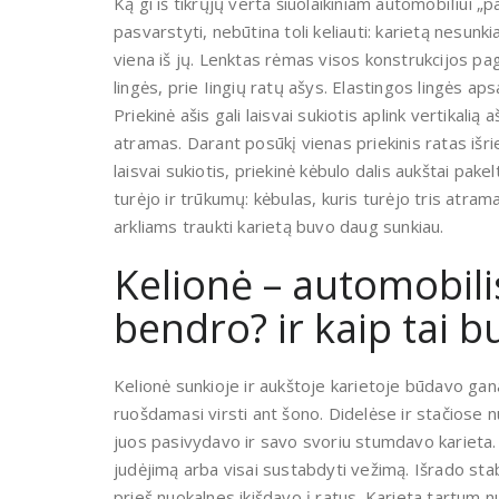
Ką gi iš tikrųjų verta šiuolaikiniam automobiIiui 
pasvarstyti, nebūtina toli keliauti: karietą ne­sunk
viena iš jų. Lenktas rėmas visos kons­trukcijos pa
lingės, prie Iingių ratų ašys. Elastingos lingės ap
Priekinė ašis gali laisvai sukiotis aplink vertikalią
atramas. Da­rant posūkį vienas priekinis ratas išrie
laisvai sukiotis, priekinė kėbulo dalis aukštai pakel
turėjo ir trūkumų: kėbulas, kuris turėjo tris atra
arkliams traukti karietą buvo daug sunkiau.
Kelionė – automobilis
bendro? ir kaip tai
Kelionė sunkioje ir aukštoje karietoje būdavo ga­
ruošdamasi virsti ant šono. Didelėse ir stačiose
juos pasivydavo ir savo svoriu stumdavo karieta. V
judėjimą arba visai sustabdyti vežimą. Išrado stab
prieš nuokalnes ikišdavo į ratus. Karieta tartum n