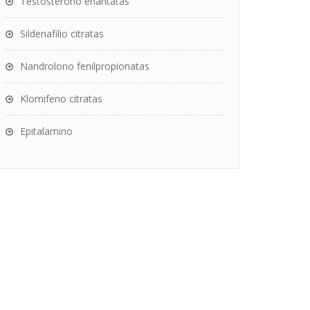
Testosterono enantatas
Sildenafilio citratas
Nandrolono fenilpropionatas
Klomifeno citratas
Epitalamino