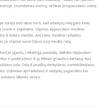
 karietoje. Stumdamas svertą, vežikas prispausdavo odinę
 turėjo būti labai tvirti, kad atlaikytų nely­gaus kelio
us įvorei ir stipinams. Stipinus apjuosdavo mediniu
rba iš lenkto medžio. Ant tokio medinio rat­lankio
s jis stipriai suverždavo visą medinį ratą.
Kad jis įgautu, reikalingą pavidalą, dailidės išpjau­davo
us ir padarydavo iš jų kėbulo griaučius-karka­są, kurį
mušdavo oda. Odą iš pradžių mirkydavo, su­minkštindavo,
les. Odininkai aptraukdavo ir sė­dynių pagalvėles bei
suk­davo šilkines virves.