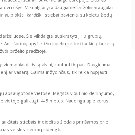
 dvi rūšys. Vilkdalgiai yra daugiamečiai žoliniai augalai
iai, plokšti, kardiški, stiebai pavieniai su keletu žiedų
arželiuose. Šie vilkdalgiai suskirstyti į 10 grupių.
. Ant išorinių apyžiedžio lapelių jie turi tankių plaukelių
ydi birželio pradžioje.
ų: vienspalviai, dvispalviai, kantuoti ir pan. Dauginama
enį ar vasarą. Galima ir žydinčius, tik reikia nupjauti
jų apsaugotose vietose. Mėgsta vidutinio derlingumo,
noje vietoje gali augti 4-5 metus. Naudinga apie kerus
aukštais stiebais ir dideliais žiedais pririšamos prie
rias veisles žiemai pridengti.