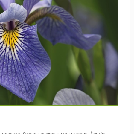
 (Iridaceae) šeimai. Savaime auga Europoje, Šiaurės