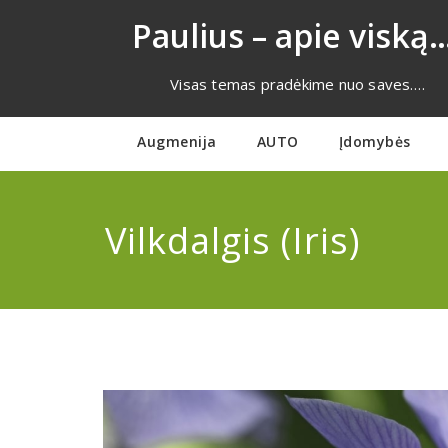
Eiti
Paulius – apie viską…
prie
turinio
Visas temas pradėkime nuo saves….
Augmenija
AUTO
Įdomybės
Vilkdalgis (Iris)