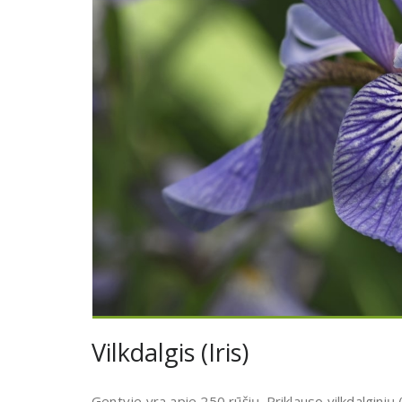
Vilkdalgis (Iris)
Gentyje yra apie 250 rūšių. Priklauso vilkdalginių