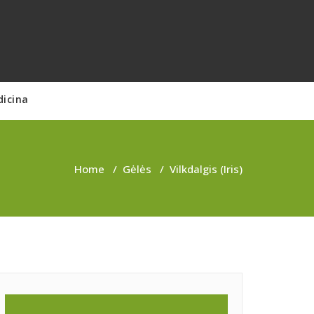
dicina
Home
/
Gėlės
/
Vilkdalgis (Iris)