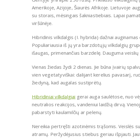
Amerikoje, Azijoje, Šiaurės Afrikoje. Lietuvoje auga
su storais, mėsingais šakniastiebiais. Lapai pamatin
viršūnėje.
Hibridinis vilkdalgis (I. hybrida) dažnai auginamas d
Populiariausia iš jų yra barzdotųjų vilkdalgių grupė
išaugas, primenančias barzdelę. Dauguma veislių ž
Vienas žiedas žydi 2 dienas. Jie būna įvairių spalv
vien vegetatyviškai: dalijant kerelius pavasarį, rud
žiedyną, kad augalas sustiprėtų.
Hibridiniai vilkdalgiai
gerai auga saulėtose, nuo vė
neutralios reakcijos, vandeniui laidžią dirvą. Vie
pabarstyti kaulamilčių ar pelenų.
Nereikia pertręšti azotinėmis trąšomis. Veislės su 
atramų. Peržydėjusius stiebus geriau išpjauti. Jaut