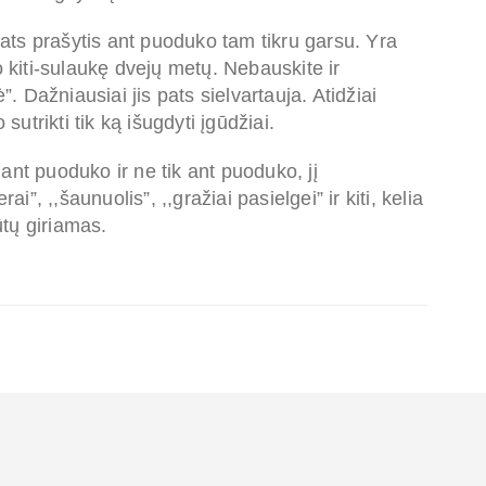
ts prašytis ant puoduko tam tikru garsu. Yra
o kiti-sulaukę dvejų metų. Nebauskite ir
”. Dažniausiai jis pats sielvartauja. Atidžiai
sutrikti tik ką išugdyti įgūdžiai.
ant puoduko ir ne tik ant puoduko, jį
i”, ,,šaunuolis”, ,,gražiai pasielgei” ir kiti, kelia
ūtų giriamas.