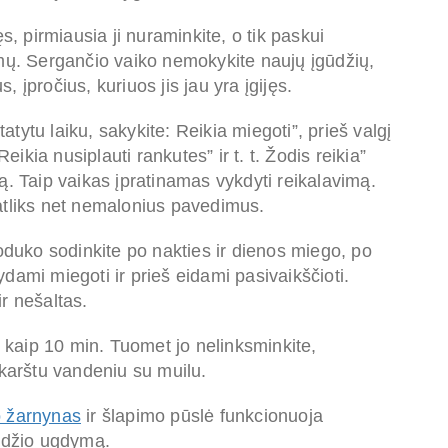
s, pirmiausia ji nuraminkite, o tik paskui
rmų. Sergančio vaiko nemokykite naujų įgūdžių,
s, įpročius, kuriuos jis jau yra įgijęs.
ytu laiku, sakykite: Reikia miegoti”, prieš valgį
Reikia nusiplauti rankutes” ir t. t.
Ž
odis reikia”
smą. Taip vaikas įpratinamas vykdyti reikalavimą.
e atliks net nemalonius pavedimus.
uoduko sodinkite po nakties ir dienos miego, po
dami miegoti ir prieš eidami pasivaikščioti.
r nešaltas.
u kaip 10 min. Tuomet jo nelinksminkite,
 karštu vandeniu su muilu.
o žarnynas
ir šlapimo pūslė funkcionuoja
įgūdžio ugdymą.