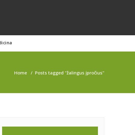
dicina
Home
/
Posts tagged "žalingus įpročius"