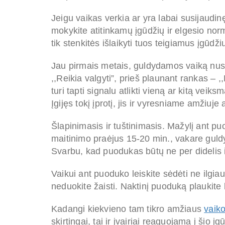
Jeigu vaikas verkia ar yra labai susijaudinę
mokykite atitinkamų įgūdžių ir elgesio no
tik stenkitės išlaikyti tuos teigiamus įgūdžiu
Jau pirmais metais, guldydamos vaiką nustat
,,Reikia valgyti”, prieš plaunant rankas – ,,
turi tapti signalu atlikti vieną ar kitą veik
Įgijęs tokį įprotį, jis ir vyresniame amžiuj
Šlapinimasis ir tuštinimasis. Mažylį ant p
maitinimo praėjus 15-20 min., vakare guldy
Svarbu, kad puodukas būtų ne per didelis i
Vaikui ant puoduko leiskite sėdėti ne ilgia
neduokite žaisti. Naktinį puoduką plaukite
Kadangi kiekvieno tam tikro amžiaus
vaik
skirtingai, tai ir įvairiai reaguojama į šio 