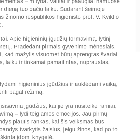
lementas – mityba. Vaikai ir paaugliai namuose
per dieną tuo pačiu laiku. Sudarant šeimoje
s žinomo respublikos higienisto prof. V. Kviklio
e.
i. Apie higieninių įgūdžių formavimą, lytinį
ių metų. Pradedant pirmais gyvenimo mėnesiais,
i, kad mažylis visuomet būtų aprengtas švariai
ais, laiku ir tinkamai pamaitintas, nupraustas,
ydami higieninius įgūdžius ir auklėdami vaiką,
enti pagal režimą.
isavina įgūdžius, kai jie yra nusiteikę ramiai,
avimą – lydi teigiamos emocijos. Jau pirmų
dys plautis rankas, kai šis veiksmas bus
andys tvarkytis žaislus, jeigu žinos, kad po to
iškinta įdomi knygelė.