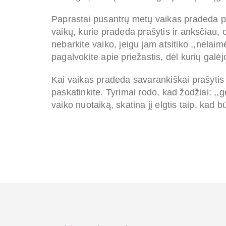
Paprastai pusantrų metų vaikas pradeda pa
vaikų, kurie pradeda prašytis ir anksčiau, 
nebarkite vaiko, jeigu jam atsitiko ,,nelaimė
pagalvokite apie priežastis, dėl kurių galėjo 
Kai vaikas pradeda savarankiškai prašytis 
paskatinkite. Tyrimai rodo, kad žodžiai: ,,gera
vaiko nuotaiką, skatina jį elgtis taip, kad b