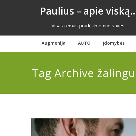
Eiti
Paulius – apie viską…
prie
turinio
Visas temas pradėkime nuo saves….
Augmenija
AUTO
Įdomybės
Tag Archive žalingu