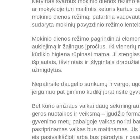
Ketvirtas svarbus mokinio dienos režimo e
ar mokykloje turi maitintis keturis kartus 
mokinio dienos režimą, patartina vadovauti
sudaryta mokinių pavyzdinio režimo lentel
Mokinio dienos režimo pagrindiniai elementa
auklėjimą ir žalingus įpročius. Iki viener
kūdikio higiena rūpinasi mama. Ji stengias
išplautais, išvirintais ir išlygintais drabuži
užmigdytas.
Nepatirsite daugelio sunkumų ir vargo, ugd
jeigu nuo pat gimimo kūdikį įpratinsite gyv
Bet kurio amžiaus vaikai daug sėkmingiau įs
geros nuotaikos ir veiksmą – įgūdžio form
gyvenimo metų pabaigoje vaikas noriai ban
pastiprinamas vaikas bus maitinamas. Jis b
eis pasivaikščioti arba bus parodyta ir paa