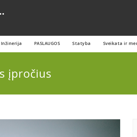
.
Inžinerija
PASLAUGOS
Statyba
Sveikata ir me
s įpročius