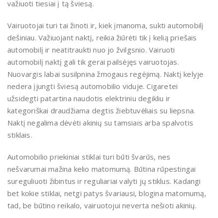
važiuoti tiesiai į tą šviesą.
Vairuotojai turi tai žinoti ir, kiek įmanoma, sukti automobilį
dešiniau. Važiuojant naktį, reikia žiūrėti tik į kelią priešais
automobilį ir neatitraukti nuo jo žvilgsnio. Vairuoti
automobilį naktį gali tik gerai pailsėjęs vairuotojas.
Nuovargis labai susilpnina žmogaus regėjimą. Naktį kelyje
nedera įjungti šviesą automobilio viduje. Cigaretei
užsidegti patartina naudotis elektriniu degikliu ir
kategoriškai draudžiama degtis žiebtuvėliais su liepsna.
Naktį negalima dėvėti akinių su tamsiais arba spalvotis
stiklais.
Automobilio priekiniai stiklai turi būti švarūs, nes
nešvarumai mažina kelio matomumą. Būtina rūpestingai
sureguliuoti žibintus ir reguliariai valyti jų stiklus. Kadangi
bet kokie stiklai, netgi patys švariausi, blogina matomumą,
tad, be būtino reikalo, vairuotojui neverta nešioti akinių.