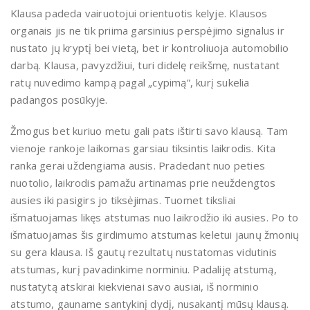
Klausa padeda vairuotojui orientuotis kelyje. Klausos
organais jis ne tik priima garsinius perspėjimo signalus ir
nustato jų kryptį bei vietą, bet ir kontroliuoja automobilio
darbą. Klausa, pavyzdžiui, turi didelę reikšmę, nustatant
ratų nuvedimo kampą pagal „cypimą”, kurį sukelia
padangos posūkyje.
Žmogus bet kuriuo metu gali pats ištirti savo klausą. Tam
vienoje rankoje laikomas garsiau tiksintis laikrodis. Kita
ranka gerai uždengiama ausis. Pradedant nuo peties
nuotolio, laikrodis pamažu artinamas prie neuždengtos
ausies iki pasigirs jo tiksėjimas. Tuomet tiksliai
išmatuojamas likęs atstumas nuo laikrodžio iki ausies. Po to
išmatuojamas šis girdimumo atstumas keletui jaunų žmonių
su gera klausa. Iš gautų rezultatų nustatomas vidutinis
atstumas, kurį pavadinkime norminiu. Padaliję atstumą,
nustatytą atskirai kiekvienai savo ausiai, iš norminio
atstumo, gauname santykinį dydį, nusakantį mūsų klausą.