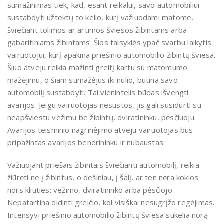
sumažinimas tiek, kad, esant reikalui, savo automobiliui
sustabdyti užtektų to kelio, kurį važiuodami matome,
šviečiant tolimos ar artimos šviesos žibintams arba
gabaritiniams žibintams. Šios taisyklės ypač svarbu laikytis
vairuotojui, kurį apakina priešinio automobilio žibintų šviesa.
Šiuo atveju reikia mažinti greitį kartu su matomumo
mažėjimu, o šiam sumažėjus iki nulio, būtina savo
automobilį sustabdyti. Tai vienintelis būdas išvengti
avarijos. Jeigu vairuotojas nesustos, jis gali susidurti su
neapšviestu vežimu be žibintų, dviratininku, pėsčiuoju.
Avarijos teisminio nagrinėjimo atveju vairuotojas bus
pripažintas avarijos bendrininku ir nubaustas.
Važiuojant priešais žibintais šviečianti automobilį, reikia
žiūrėti ne į žibintus, o dešiniau, į šalį, ar ten nėra kokios
nors kliūties: vežimo, dviratininko arba pėsčiojo.
Nepatartina didinti greičio, kol visiškai nesugrįžo regėjimas.
Intensyvi priešinio automobilio žibintų šviesa sukelia norą