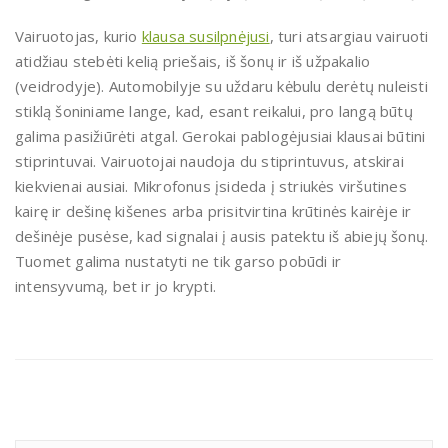
Vairuotojas, kurio
klausa susilpnėjusi
, turi atsargiau vairuoti
atidžiau stebėti kelią priešais, iš šonų ir iš užpakalio
(veidrodyje). Automobilyje su uždaru kėbulu derėtų nuleisti
stiklą šoniniame lange, kad, esant reikalui, pro langą būtų
galima pasižiūrėti atgal. Gerokai pablogėjusiai klausai būtini
stiprintuvai. Vairuotojai naudoja du stiprintuvus, atskirai
kiekvienai ausiai. Mikrofonus įsideda į striukės viršutines
kairę ir dešinę kišenes arba prisitvirtina krūtinės kairėje ir
dešinėje pusėse, kad signalai į ausis patektu iš abiejų šonų.
Tuomet galima nustatyti ne tik garso pobūdi ir
intensyvumą, bet ir jo krypti.