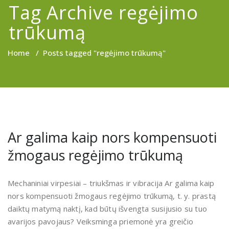
Tag Archive regėjimo
trūkumą
Home
/
Posts tagged "regėjimo trūkumą"
Ar galima kaip nors kompensuoti
žmogaus regėjimo trūkumą
Mechaniniai virpesiai – triukšmas ir vibracija Ar galima kaip
nors kompensuoti žmogaus regėjimo trūkumą, t. y. prastą
daiktų matymą naktį, kad būtų išvengta susijusio su tuo
avarijos pavojaus? Veiksminga priemonė yra greičio